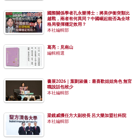
國際關係學者孔永樂博士：將美伊衝突類比
越戰，兩者有何異同？中國崛起能否為全球
格局發揮穩定效用？
本社編輯部
葛亮：見南山
編輯精選
書展2026｜葉劉淑儀：最喜歡姐姐角色 無官
職說話包袱少
本社編輯部
梁鏡威獲任方大副校長 呂大樂加盟社科院
本社編輯部