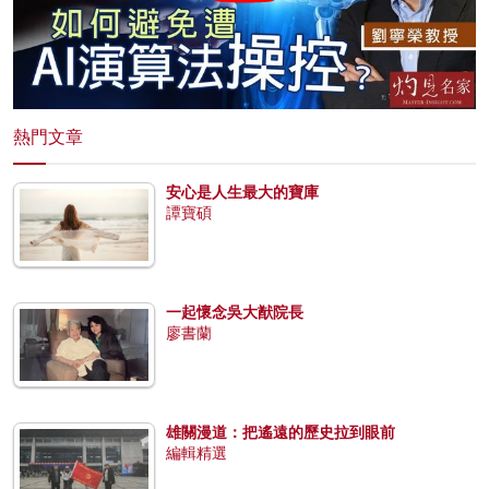
熱門文章
安心是人生最大的寶庫
譚寶碩
一起懷念吳大猷院長
廖書蘭
雄關漫道：把遙遠的歷史拉到眼前
編輯精選