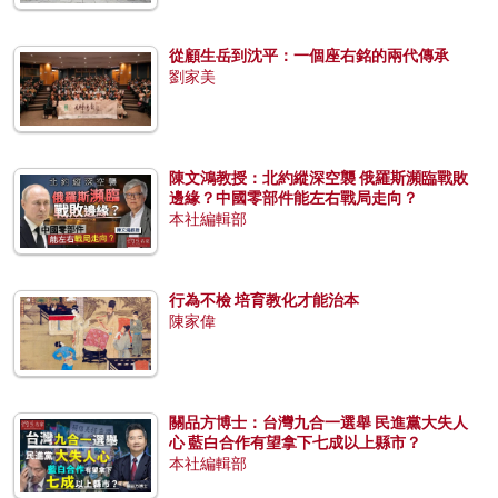
從顧生岳到沈平：一個座右銘的兩代傳承
劉家美
陳文鴻教授：北約縱深空襲 俄羅斯瀕臨戰敗
邊緣？中國零部件能左右戰局走向？
本社編輯部
行為不檢 培育教化才能治本
陳家偉
關品方博士：台灣九合一選舉 民進黨大失人
心 藍白合作有望拿下七成以上縣市？
本社編輯部