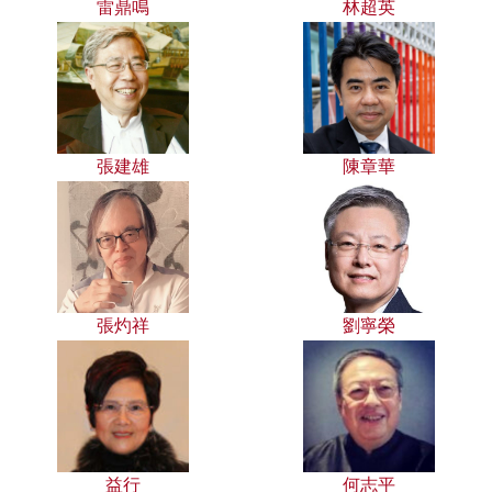
雷鼎鳴
林超英
張建雄
陳章華
張灼祥
劉寧榮
益行
何志平