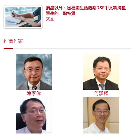
摘星以外：從校園生活觀察DSE中文科摘星
學生的一點特質
來文
推薦作家
陳家偉
何漢權