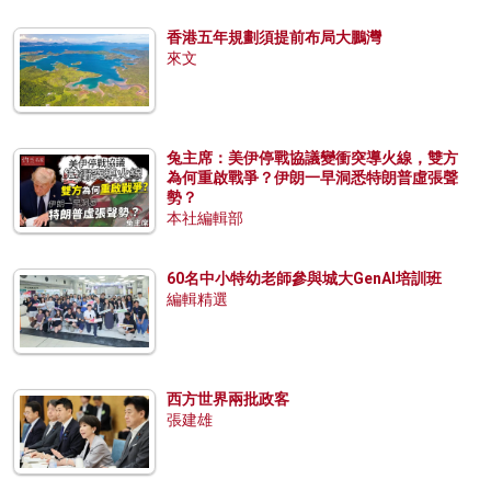
香港五年規劃須提前布局大鵬灣
來文
兔主席：美伊停戰協議變衝突導火線，雙方
為何重啟戰爭？伊朗一早洞悉特朗普虛張聲
勢？
本社編輯部
60名中小特幼老師參與城大GenAI培訓班
編輯精選
西方世界兩批政客
張建雄