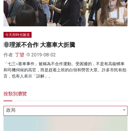
名家榜
灼見活動
關於我們
今天與時光隧道
非理派不合作 大塞車大折騰
作者:
丁望
2019-08-02
「七三○塞車事件」被稱為不合作運動。受困擾的，不是有高級轎車
和司機伺候的高官，而是趕着上班的白領和勞苦大眾。許多市民有怨
言，也有人表示「諒解」。
按類別瀏覽
政局