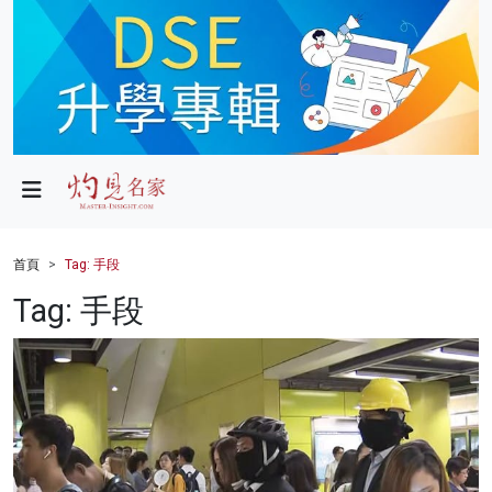
政局
教育
文化
財經
首頁
Tag: 手段
生活
Tag: 手段
健康
商業
科技
影片