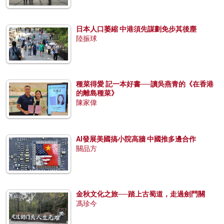
日本人口萎縮 中港須先謀劃免步其後塵
陸振球
種菜得愛 記一本好書──讀吳燕青的《在香港
的離島種菜》
陳家偉
AI發展美國搞小院高牆 中國推多邊合作
關品方
金秋文化之旅──踏上古蜀道，走過劍門關
馮珍今