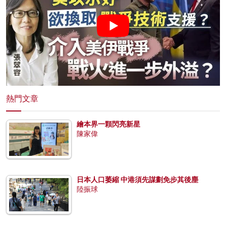
熱門文章
繪本界一顆閃亮新星
陳家偉
日本人口萎縮 中港須先謀劃免步其後塵
陸振球