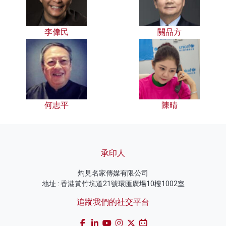
李偉民
關品方
何志平
陳晴
承印人
灼見名家傳媒有限公司
地址 : 香港黃竹坑道21號環匯廣場10樓1002室
追蹤我們的社交平台