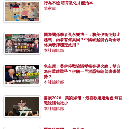
行為不檢 培育教化才能治本
陳家偉
國際關係學者孔永樂博士：將美伊衝突類比
越戰，兩者有何異同？中國崛起能否為全球
格局發揮穩定效用？
本社編輯部
兔主席：美伊停戰協議變衝突導火線，雙方
為何重啟戰爭？伊朗一早洞悉特朗普虛張聲
勢？
本社編輯部
書展2026｜葉劉淑儀：最喜歡姐姐角色 無官
職說話包袱少
本社編輯部