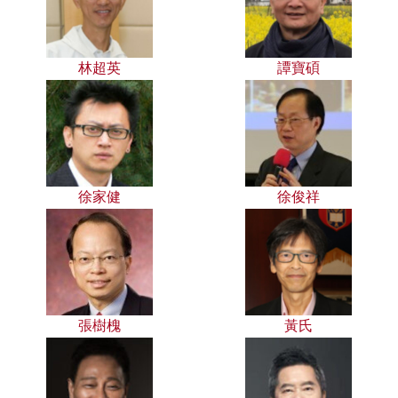
林超英
譚寶碩
徐家健
徐俊祥
張樹槐
黃氏