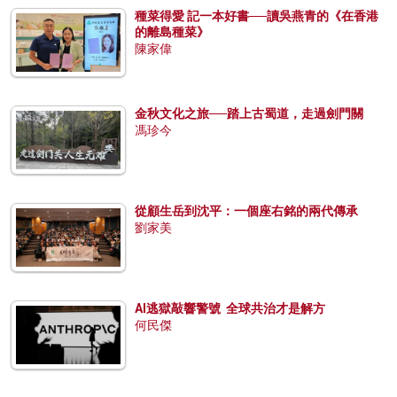
種菜得愛 記一本好書──讀吳燕青的《在香港
的離島種菜》
陳家偉
金秋文化之旅──踏上古蜀道，走過劍門關
馮珍今
從顧生岳到沈平：一個座右銘的兩代傳承
劉家美
AI逃獄敲響警號 全球共治才是解方
何民傑