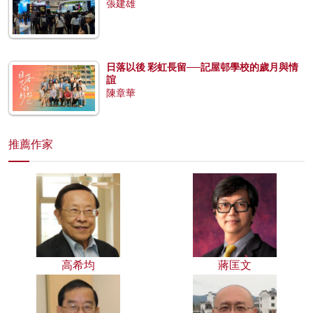
張建雄
日落以後 彩虹長留──記屋邨學校的歲月與情
誼
陳章華
推薦作家
高希均
蔣匡文