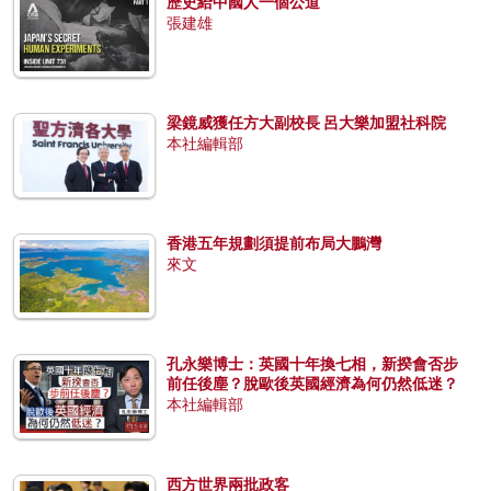
歷史給中國人一個公道
張建雄
梁鏡威獲任方大副校長 呂大樂加盟社科院
本社編輯部
香港五年規劃須提前布局大鵬灣
來文
孔永樂博士：英國十年換七相，新揆會否步
前任後塵？脫歐後英國經濟為何仍然低迷？
本社編輯部
西方世界兩批政客