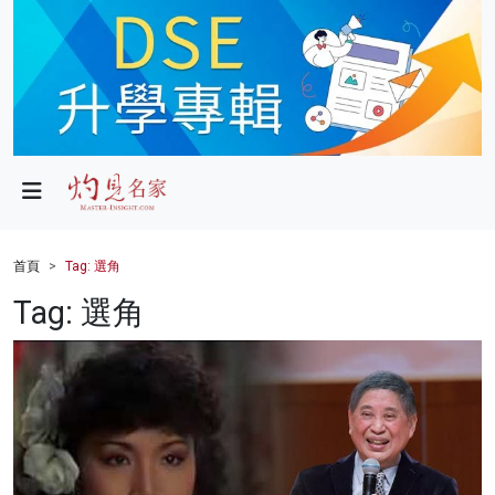
政局
教育
文化
財經
首頁
Tag: 選角
生活
Tag: 選角
健康
商業
科技
影片