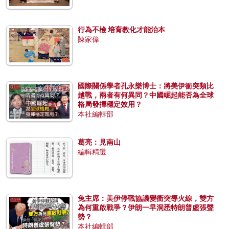
行為不檢 培育教化才能治本
陳家偉
國際關係學者孔永樂博士：將美伊衝突類比
越戰，兩者有何異同？中國崛起能否為全球
格局發揮穩定效用？
本社編輯部
葛亮：見南山
編輯精選
兔主席：美伊停戰協議變衝突導火線，雙方
為何重啟戰爭？伊朗一早洞悉特朗普虛張聲
勢？
本社編輯部