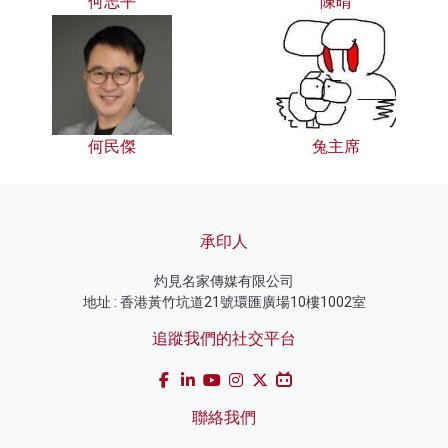
何志平
陳晴
何民傑
兔主席
承印人
灼見名家傳媒有限公司
地址 : 香港黃竹坑道21號環匯廣場10樓1002室
追蹤我們的社交平台
聯絡我們