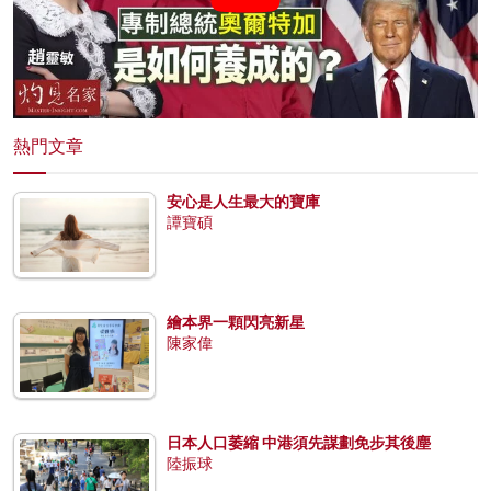
熱門文章
安心是人生最大的寶庫
譚寶碩
繪本界一顆閃亮新星
陳家偉
日本人口萎縮 中港須先謀劃免步其後塵
陸振球