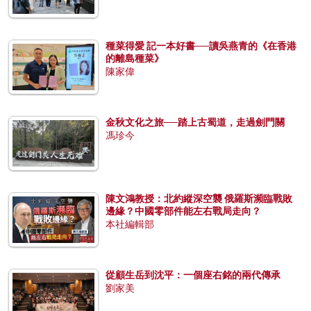
種菜得愛 記一本好書──讀吳燕青的《在香港
的離島種菜》
陳家偉
金秋文化之旅──踏上古蜀道，走過劍門關
馮珍今
陳文鴻教授：北約縱深空襲 俄羅斯瀕臨戰敗
邊緣？中國零部件能左右戰局走向？
本社編輯部
從顧生岳到沈平：一個座右銘的兩代傳承
劉家美