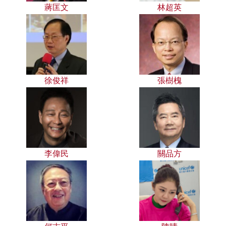
蔣匡文
林超英
徐俊祥
張樹槐
李偉民
關品方