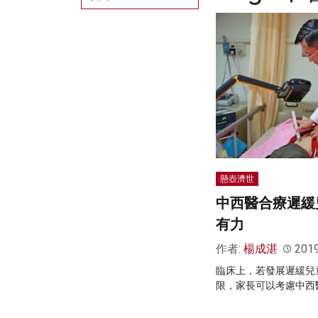
懸壺濟世
中西醫合療遲緩
有力
作者:
楊成湛
201
臨床上，若發展遲緩兒
限，家長可以考慮中西