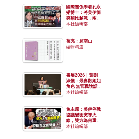
國際關係學者孔永
樂博士：將美伊衝
突類比越戰，兩者
有何異同？中國崛
本社編輯部
起能否為全球格局
發揮穩定效用？
葛亮：見南山
編輯精選
書展2026｜葉劉
淑儀：最喜歡姐姐
角色 無官職說話
包袱少
本社編輯部
兔主席：美伊停戰
協議變衝突導火
線，雙方為何重啟
戰爭？伊朗一早洞
本社編輯部
悉特朗普虛張聲
勢？