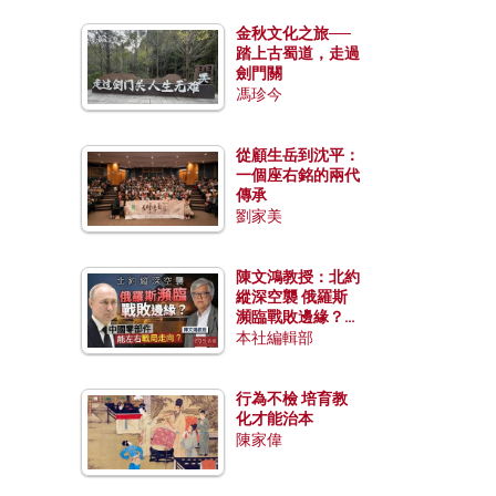
金秋文化之旅──
踏上古蜀道，走過
劍門關
馮珍今
從顧生岳到沈平：
一個座右銘的兩代
傳承
劉家美
陳文鴻教授：北約
縱深空襲 俄羅斯
瀕臨戰敗邊緣？中
國零部件能左右戰
本社編輯部
局走向？
行為不檢 培育教
化才能治本
陳家偉