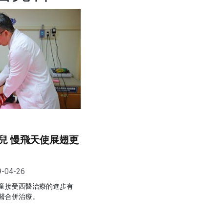
兒 慢飛天使展翅更
9-04-26
童接受西醫治療的進步有
醫合併治療。