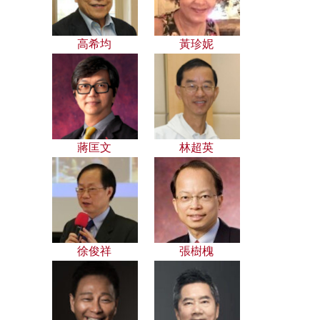
高希均
黃珍妮
蔣匡文
林超英
徐俊祥
張樹槐