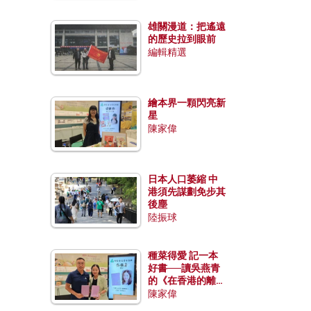
雄關漫道：把遙遠
的歷史拉到眼前
編輯精選
繪本界一顆閃亮新
星
陳家偉
日本人口萎縮 中
港須先謀劃免步其
後塵
陸振球
種菜得愛 記一本
好書──讀吳燕青
的《在香港的離島
種菜》
陳家偉