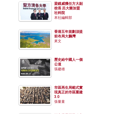
梁鏡威獲任方大副
校長 呂大樂加盟
社科院
本社編輯部
香港五年規劃須提
前布局大鵬灣
來文
歷史給中國人一個
公道
張建雄
市區再生局範式實
現真正的市區重建
3.0
張量童