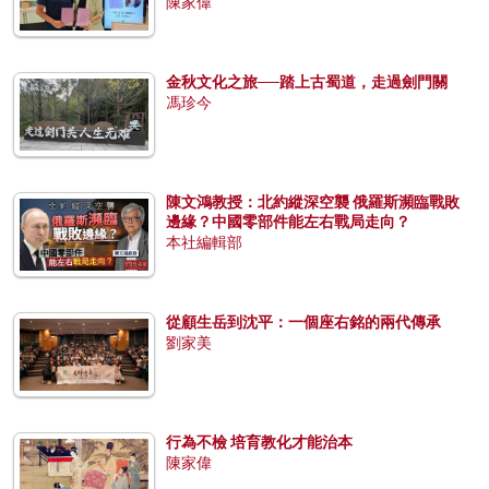
陳家偉
金秋文化之旅──踏上古蜀道，走過劍門關
馮珍今
陳文鴻教授：北約縱深空襲 俄羅斯瀕臨戰敗
邊緣？中國零部件能左右戰局走向？
本社編輯部
從顧生岳到沈平：一個座右銘的兩代傳承
劉家美
行為不檢 培育教化才能治本
陳家偉