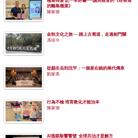
種菜得愛 記一本好書──讀吳燕青的《在香港
的離島種菜》
陳家偉
金秋文化之旅──踏上古蜀道，走過劍門關
馮珍今
從顧生岳到沈平：一個座右銘的兩代傳承
劉家美
行為不檢 培育教化才能治本
陳家偉
AI逃獄敲響警號 全球共治才是解方