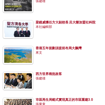
張建雄
梁鏡威獲任方大副校長 呂大樂加盟社科院
本社編輯部
香港五年規劃須提前布局大鵬灣
來文
西方世界兩批政客
張建雄
市區再生局範式實現真正的市區重建3.0
張量童