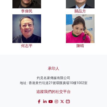
李偉民
關品方
何志平
陳晴
承印人
灼見名家傳媒有限公司
地址 : 香港黃竹坑道21號環匯廣場10樓1002室
追蹤我們的社交平台