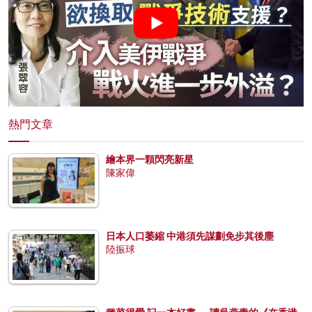
熱門文章
繪本界一顆閃亮新星
陳家偉
日本人口萎縮 中港須先謀劃免步其後塵
陸振球