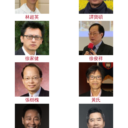
林超英
譚寶碩
徐家健
徐俊祥
張樹槐
黃氏