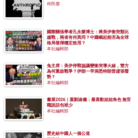
何民傑
國際關係學者孔永樂博士：將美伊衝突類比
越戰，兩者有何異同？中國崛起能否為全球
格局發揮穩定效用？
本社編輯部
兔主席：美伊停戰協議變衝突導火線，雙方
為何重啟戰爭？伊朗一早洞悉特朗普虛張聲
勢？
本社編輯部
書展2026｜葉劉淑儀：最喜歡姐姐角色 無官
職說話包袱少
本社編輯部
歷史給中國人一個公道