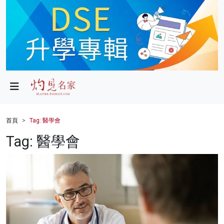
政局
教育
文化
財經
首頁
Tag: 醫學會
生活
Tag: 醫學會
健康
商業
科技
影片