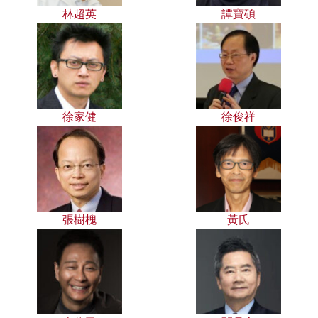
林超英
譚寶碩
徐家健
徐俊祥
張樹槐
黃氏