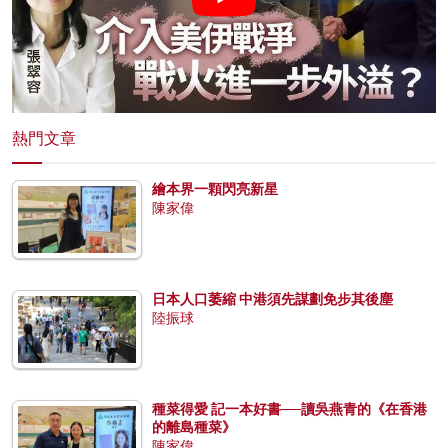
熱門文章
繪本界一顆閃亮新星
陳家偉
日本人口萎縮 中港須先謀劃免步其後塵
陸振球
種菜得愛 記一本好書──讀吳燕青的《在香港
的離島種菜》
陳家偉