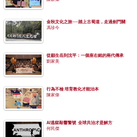
金秋文化之旅──踏上古蜀道，走過劍門關
馮珍今
從顧生岳到沈平：一個座右銘的兩代傳承
劉家美
行為不檢 培育教化才能治本
陳家偉
AI逃獄敲響警號 全球共治才是解方
何民傑