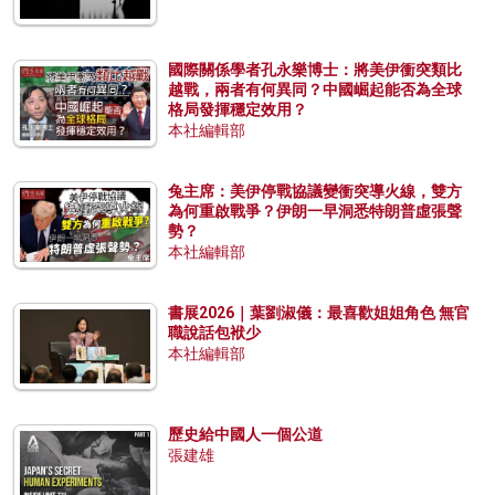
國際關係學者孔永樂博士：將美伊衝突類比
越戰，兩者有何異同？中國崛起能否為全球
格局發揮穩定效用？
本社編輯部
兔主席：美伊停戰協議變衝突導火線，雙方
為何重啟戰爭？伊朗一早洞悉特朗普虛張聲
勢？
本社編輯部
書展2026｜葉劉淑儀：最喜歡姐姐角色 無官
職說話包袱少
本社編輯部
歷史給中國人一個公道
張建雄