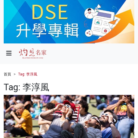
政局
教育
文化
財經
首頁
Tag: 李淳風
生活
Tag: 李淳風
健康
商業
科技
影片