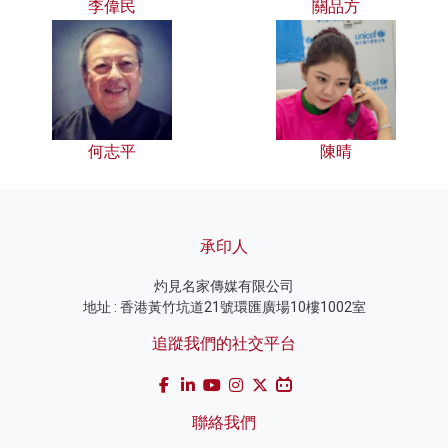
李偉民
關品方
何志平
陳晴
承印人
灼見名家傳媒有限公司
地址 : 香港黃竹坑道21號環匯廣場10樓1002室
追蹤我們的社交平台
聯絡我們