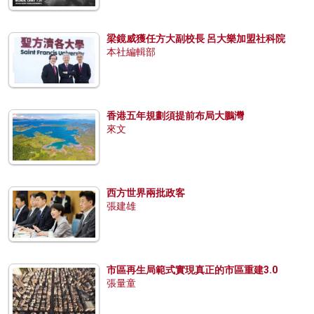
梁鏡威獲任方大副校長 呂大樂加盟社科院
本社編輯部
香港五年規劃須提前布局大鵬灣
來文
西方世界兩批政客
張建雄
市區再生局範式實現真正的市區重建3.0
張量童