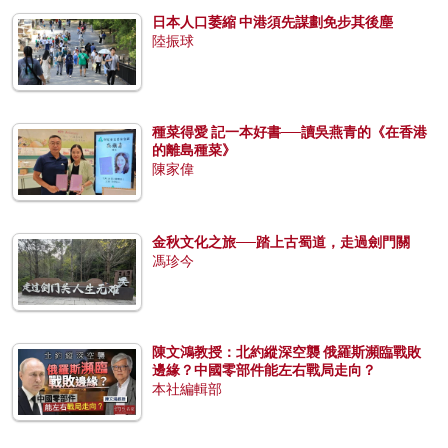
日本人口萎縮 中港須先謀劃免步其後塵
陸振球
種菜得愛 記一本好書──讀吳燕青的《在香港
的離島種菜》
陳家偉
金秋文化之旅──踏上古蜀道，走過劍門關
馮珍今
陳文鴻教授：北約縱深空襲 俄羅斯瀕臨戰敗
邊緣？中國零部件能左右戰局走向？
本社編輯部