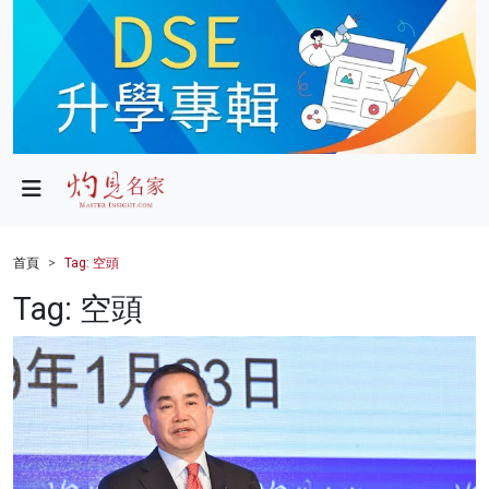
政局
教育
文化
財經
首頁
Tag: 空頭
生活
Tag: 空頭
健康
商業
科技
影片