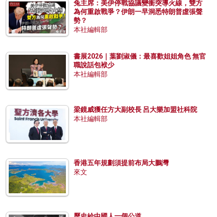
兔主席：美伊停戰協議變衝突導火線，雙方
為何重啟戰爭？伊朗一早洞悉特朗普虛張聲
勢？
本社編輯部
書展2026｜葉劉淑儀：最喜歡姐姐角色 無官
職說話包袱少
本社編輯部
梁鏡威獲任方大副校長 呂大樂加盟社科院
本社編輯部
香港五年規劃須提前布局大鵬灣
來文
歷史給中國人一個公道