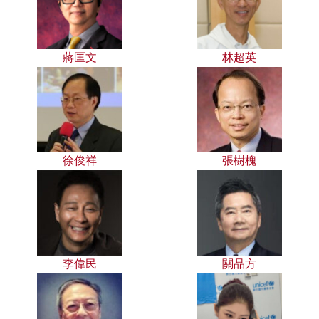
蔣匡文
林超英
徐俊祥
張樹槐
李偉民
關品方