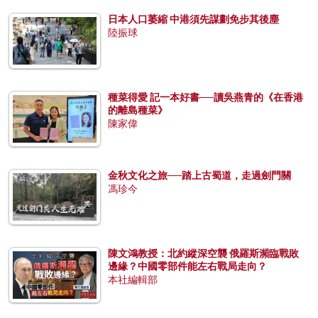
日本人口萎縮 中港須先謀劃免步其後塵
陸振球
種菜得愛 記一本好書──讀吳燕青的《在香港
的離島種菜》
陳家偉
金秋文化之旅──踏上古蜀道，走過劍門關
馮珍今
陳文鴻教授：北約縱深空襲 俄羅斯瀕臨戰敗
邊緣？中國零部件能左右戰局走向？
本社編輯部