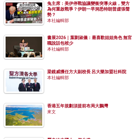
兔主席：美伊停戰協議變衝突導火線，雙方
為何重啟戰爭？伊朗一早洞悉特朗普虛張聲
勢？
本社編輯部
書展2026｜葉劉淑儀：最喜歡姐姐角色 無官
職說話包袱少
本社編輯部
梁鏡威獲任方大副校長 呂大樂加盟社科院
本社編輯部
香港五年規劃須提前布局大鵬灣
來文