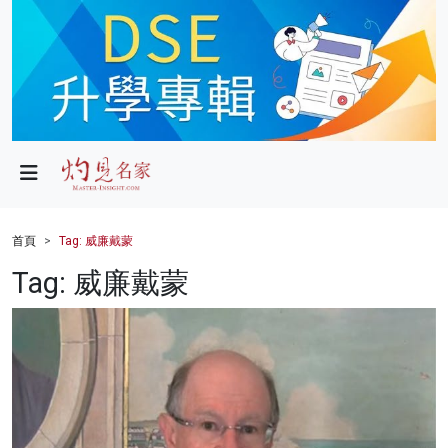
政局
教育
文化
財經
首頁
Tag: 威廉戴蒙
生活
Tag: 威廉戴蒙
健康
商業
科技
影片