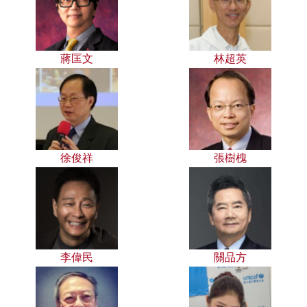
蔣匡文
林超英
徐俊祥
張樹槐
李偉民
關品方