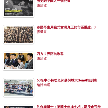
歷史給中國人一個公道
張建雄
市區再生局範式實現真正的市區重建3.0
張量童
西方世界兩批政客
張建雄
60名中小特幼老師參與城大GenAI培訓班
編輯精選
孔永樂博士：英國十年換七相，新揆會否步