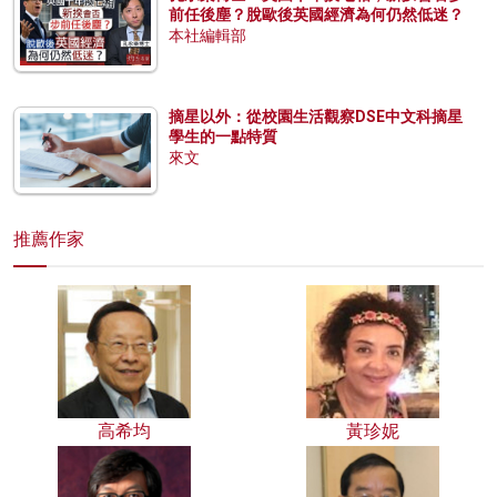
前任後塵？脫歐後英國經濟為何仍然低迷？
本社編輯部
摘星以外：從校園生活觀察DSE中文科摘星
學生的一點特質
來文
推薦作家
高希均
黃珍妮