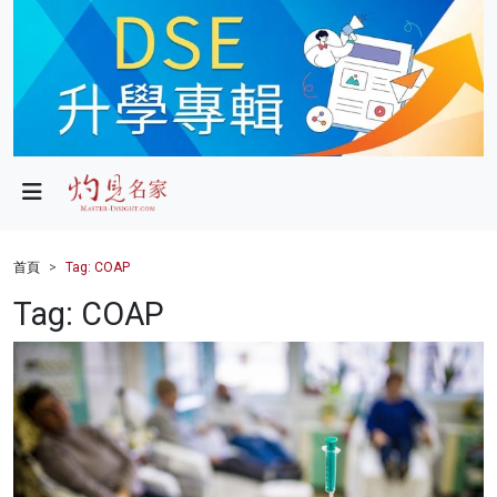
政局
教育
文化
財經
首頁
Tag: COAP
生活
Tag: COAP
健康
商業
科技
影片