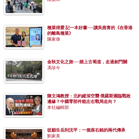
種菜得愛 記一本好書──讀吳燕青的《在香港
的離島種菜》
陳家偉
金秋文化之旅──踏上古蜀道，走過劍門關
馮珍今
陳文鴻教授：北約縱深空襲 俄羅斯瀕臨戰敗
邊緣？中國零部件能左右戰局走向？
本社編輯部
從顧生岳到沈平：一個座右銘的兩代傳承
劉家美