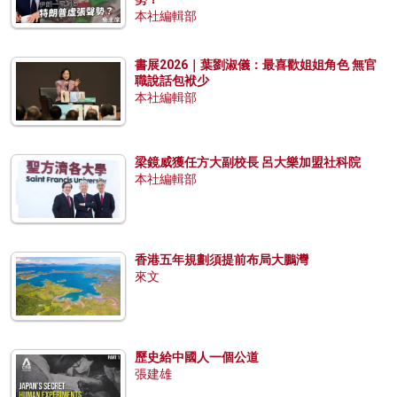
本社編輯部
書展2026｜葉劉淑儀：最喜歡姐姐角色 無官
職說話包袱少
本社編輯部
梁鏡威獲任方大副校長 呂大樂加盟社科院
本社編輯部
香港五年規劃須提前布局大鵬灣
來文
歷史給中國人一個公道
張建雄