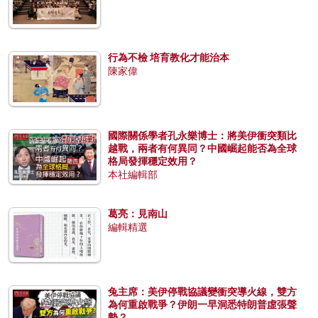
行為不檢 培育教化才能治本
陳家偉
國際關係學者孔永樂博士：將美伊衝突類比
越戰，兩者有何異同？中國崛起能否為全球
格局發揮穩定效用？
本社編輯部
葛亮：見南山
編輯精選
兔主席：美伊停戰協議變衝突導火線，雙方
為何重啟戰爭？伊朗一早洞悉特朗普虛張聲
勢？