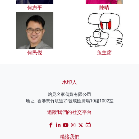
何志平
陳晴
何民傑
兔主席
承印人
灼見名家傳媒有限公司
地址 : 香港黃竹坑道21號環匯廣場10樓1002室
追蹤我們的社交平台
聯絡我們