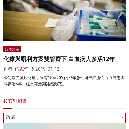
名家榜
灼見活動
關於我們
治本清癌
化療與凱利方案雙管齊下 白血病人多活12年
作者:
伍志堅
2019-01-12
即使接受強烈化療，只有15至20%的成年急性淋巴細胞性白血病患者
能存活5年。延長存活期雖然渺茫。
按類別瀏覽
政局