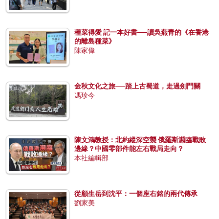
種菜得愛 記一本好書──讀吳燕青的《在香港
的離島種菜》
陳家偉
金秋文化之旅──踏上古蜀道，走過劍門關
馮珍今
陳文鴻教授：北約縱深空襲 俄羅斯瀕臨戰敗
邊緣？中國零部件能左右戰局走向？
本社編輯部
從顧生岳到沈平：一個座右銘的兩代傳承
劉家美