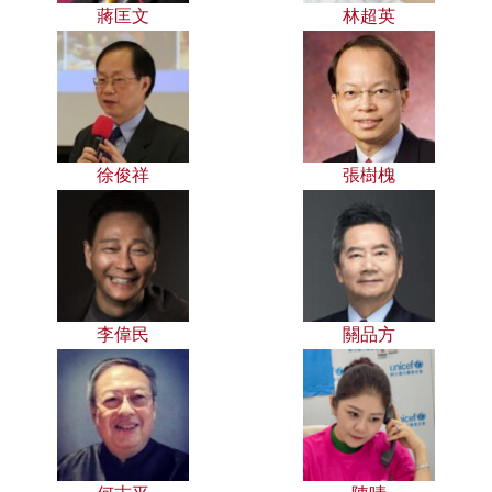
蔣匡文
林超英
徐俊祥
張樹槐
李偉民
關品方