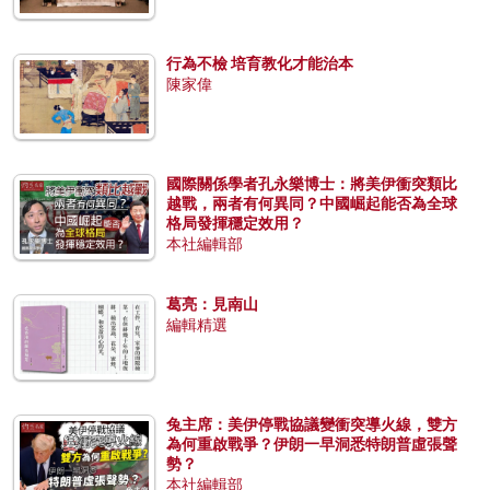
行為不檢 培育教化才能治本
陳家偉
國際關係學者孔永樂博士：將美伊衝突類比
越戰，兩者有何異同？中國崛起能否為全球
格局發揮穩定效用？
本社編輯部
葛亮：見南山
編輯精選
兔主席：美伊停戰協議變衝突導火線，雙方
為何重啟戰爭？伊朗一早洞悉特朗普虛張聲
勢？
本社編輯部