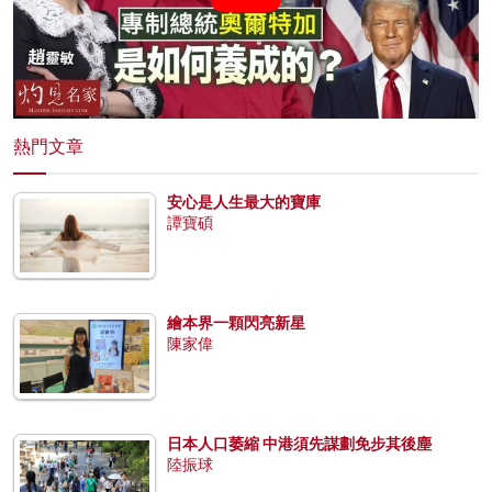
熱門文章
安心是人生最大的寶庫
譚寶碩
繪本界一顆閃亮新星
陳家偉
日本人口萎縮 中港須先謀劃免步其後塵
陸振球