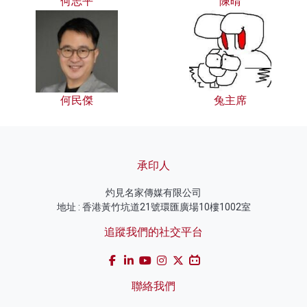
何志平
陳晴
何民傑
兔主席
承印人
灼見名家傳媒有限公司
地址 : 香港黃竹坑道21號環匯廣場10樓1002室
追蹤我們的社交平台
聯絡我們