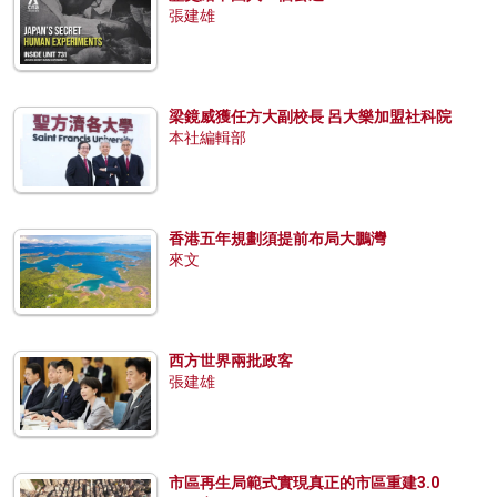
張建雄
梁鏡威獲任方大副校長 呂大樂加盟社科院
本社編輯部
香港五年規劃須提前布局大鵬灣
來文
西方世界兩批政客
張建雄
市區再生局範式實現真正的市區重建3.0