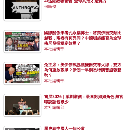
AI逃獄敲響警號 全球共治才是解方
何民傑
國際關係學者孔永樂博士：將美伊衝突類比
越戰，兩者有何異同？中國崛起能否為全球
格局發揮穩定效用？
本社編輯部
兔主席：美伊停戰協議變衝突導火線，雙方
為何重啟戰爭？伊朗一早洞悉特朗普虛張聲
勢？
本社編輯部
書展2026｜葉劉淑儀：最喜歡姐姐角色 無官
職說話包袱少
本社編輯部
歷史給中國人一個公道