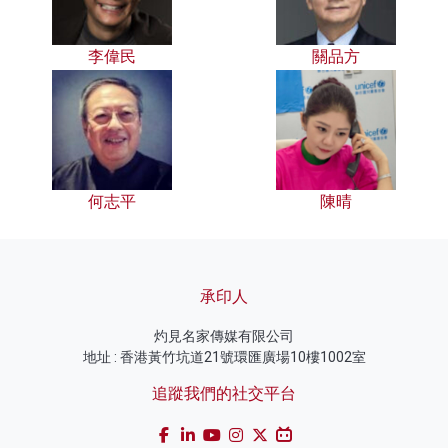
李偉民
關品方
何志平
陳晴
承印人
灼見名家傳媒有限公司
地址 : 香港黃竹坑道21號環匯廣場10樓1002室
追蹤我們的社交平台