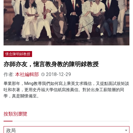
懷念陳明銶教授
亦師亦友，憶言教身教的陳明銶教授
作者:
本社編輯部
2018-12-29
畢業那年，Ming教導我們如何寫上乘英文求職信，又提點面試規矩談
吐和衣著，更用史丹福大學信紙寫推薦信。對於出身工薪階層的同
學，真是關懷備至。
按類別瀏覽
政局