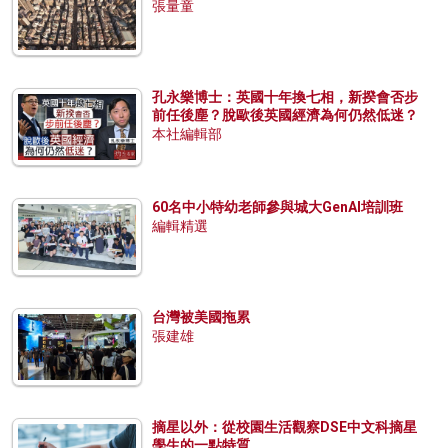
張量童
孔永樂博士：英國十年換七相，新揆會否步
前任後塵？脫歐後英國經濟為何仍然低迷？
本社編輯部
60名中小特幼老師參與城大GenAI培訓班
編輯精選
台灣被美國拖累
張建雄
摘星以外：從校園生活觀察DSE中文科摘星
學生的一點特質