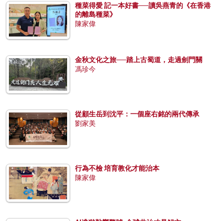
種菜得愛 記一本好書──讀吳燕青的《在香港
的離島種菜》
陳家偉
金秋文化之旅──踏上古蜀道，走過劍門關
馮珍今
從顧生岳到沈平：一個座右銘的兩代傳承
劉家美
行為不檢 培育教化才能治本
陳家偉