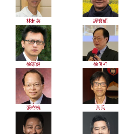
林超英
譚寶碩
徐家健
徐俊祥
張樹槐
黃氏