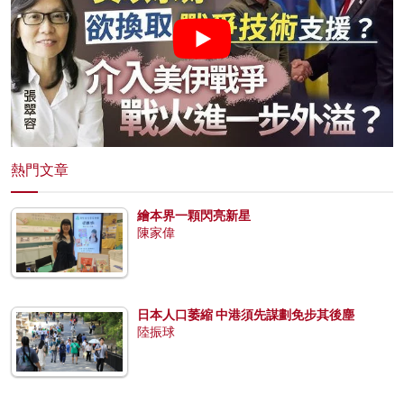
熱門文章
繪本界一顆閃亮新星
陳家偉
日本人口萎縮 中港須先謀劃免步其後塵
陸振球