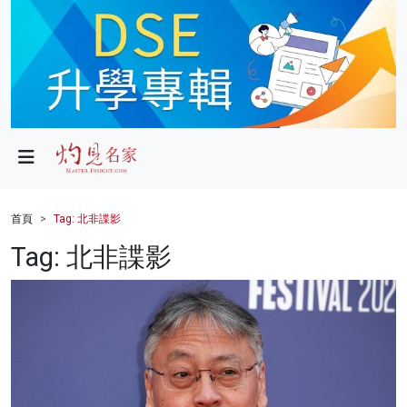
政局
教育
文化
財經
首頁
Tag: 北非諜影
生活
Tag: 北非諜影
健康
商業
科技
影片