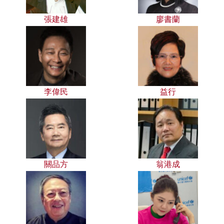
張建雄
廖書蘭
李偉民
益行
關品方
翁港成