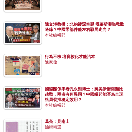
陳文鴻教授：北約縱深空襲 俄羅斯瀕臨戰敗
邊緣？中國零部件能左右戰局走向？
本社編輯部
行為不檢 培育教化才能治本
陳家偉
國際關係學者孔永樂博士：將美伊衝突類比
越戰，兩者有何異同？中國崛起能否為全球
格局發揮穩定效用？
本社編輯部
葛亮：見南山
編輯精選