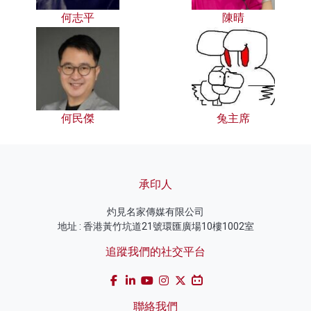
何志平
陳晴
何民傑
兔主席
承印人
灼見名家傳媒有限公司
地址 : 香港黃竹坑道21號環匯廣場10樓1002室
追蹤我們的社交平台
聯絡我們