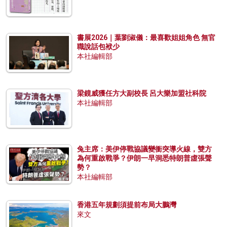
書展2026｜葉劉淑儀：最喜歡姐姐角色 無官
職說話包袱少
本社編輯部
梁鏡威獲任方大副校長 呂大樂加盟社科院
本社編輯部
兔主席：美伊停戰協議變衝突導火線，雙方
為何重啟戰爭？伊朗一早洞悉特朗普虛張聲
勢？
本社編輯部
香港五年規劃須提前布局大鵬灣
來文