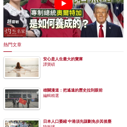
熱門文章
安心是人生最大的寶庫
譚寶碩
雄關漫道：把遙遠的歷史拉到眼前
編輯精選
日本人口萎縮 中港須先謀劃免步其後塵
陸振球