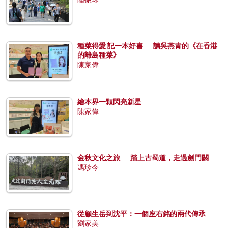
種菜得愛 記一本好書──讀吳燕青的《在香港
的離島種菜》
陳家偉
繪本界一顆閃亮新星
陳家偉
金秋文化之旅──踏上古蜀道，走過劍門關
馮珍今
從顧生岳到沈平：一個座右銘的兩代傳承
劉家美