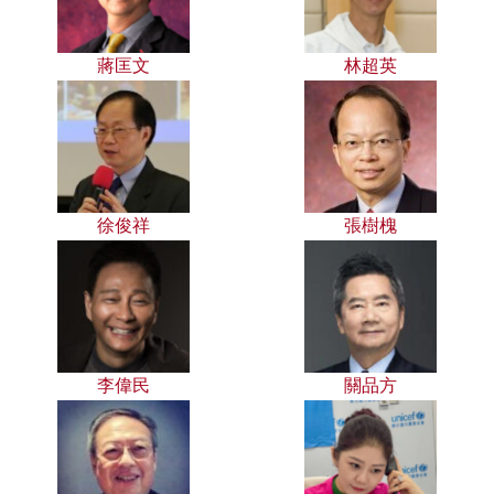
蔣匡文
林超英
徐俊祥
張樹槐
李偉民
關品方