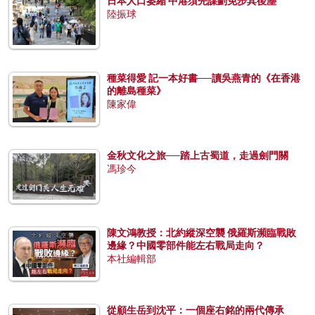
日本人口萎縮 中港須先謀劃免步其後塵
陸振球
種菜得愛 記一本好書──讀吳燕青的《在香港
的離島種菜》
陳家偉
金秋文化之旅──踏上古蜀道，走過劍門關
馮珍今
陳文鴻教授：北約縱深空襲 俄羅斯瀕臨戰敗
邊緣？中國零部件能左右戰局走向？
本社編輯部
從顧生岳到沈平：一個座右銘的兩代傳承