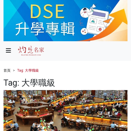
政局
教育
文化
財經
首頁
Tag: 大學職級
生活
Tag: 大學職級
健康
商業
科技
影片