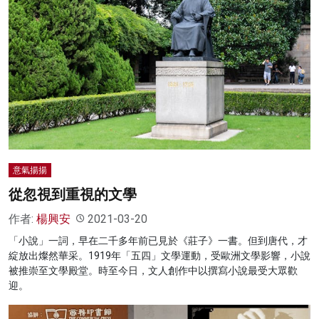
意氣揚揚
從忽視到重視的文學
作者:
楊興安
2021-03-20
「小說」一詞，早在二千多年前已見於《莊子》一書。但到唐代，才
綻放出燦然華采。1919年「五四」文學運動，受歐洲文學影響，小說
被推崇至文學殿堂。時至今日，文人創作中以撰寫小說最受大眾歡
迎。