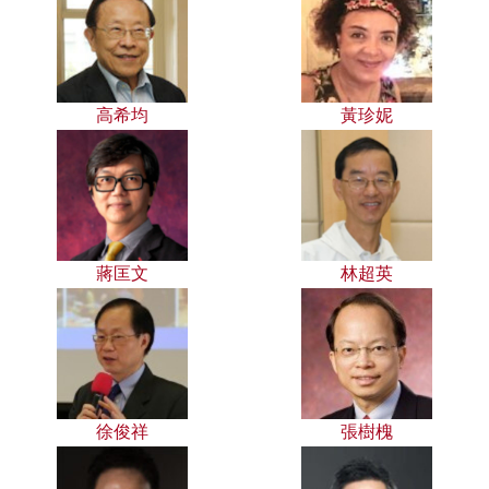
高希均
黃珍妮
蔣匡文
林超英
徐俊祥
張樹槐