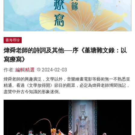
書海尋珍
煒舜老師的詩詞及其他──序《堇塘雜文錄：以
寫療寫》
作者:
編輯精選
2024-02-03
煒舜老師的興趣廣泛，文學以外，音樂繪畫電影等藝術無一不熟悉並
精通。看過《文學放得開》節目的觀眾，必定為煒舜老師博聞強記，
盡覽中外古今知識的形象迷倒。