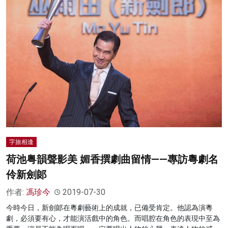
字旅相逢
荷池粤韻聲影美 媚香撰劇曲留情——專訪粵劇名
伶新劍郞
作者:
馮珍今
2019-07-30
今時今日，新劍郞在粵劇藝術上的成就，已備受肯定。他認為演粵
劇，必須要有心，才能演活戲中的角色。而唱腔在角色的表現中至為