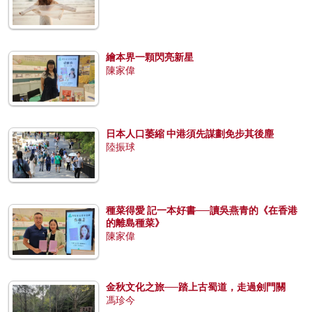
繪本界一顆閃亮新星
陳家偉
日本人口萎縮 中港須先謀劃免步其後塵
陸振球
種菜得愛 記一本好書──讀吳燕青的《在香港
的離島種菜》
陳家偉
金秋文化之旅──踏上古蜀道，走過劍門關
馮珍今