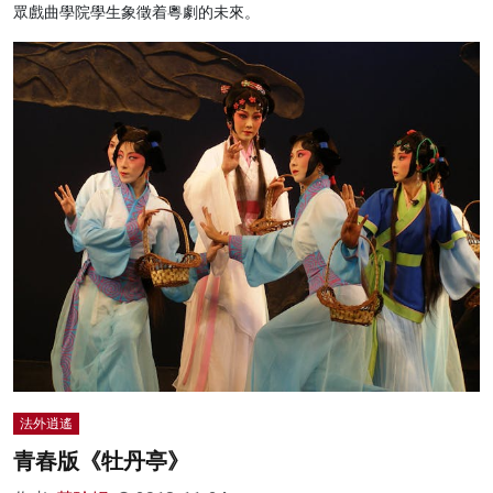
眾戲曲學院學生象徵着粵劇的未來。
法外逍遙
青春版《牡丹亭》