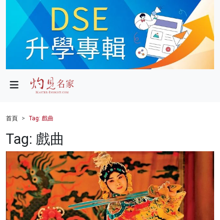
政局
教育
文化
財經
首頁
Tag: 戲曲
生活
Tag: 戲曲
健康
商業
科技
影片