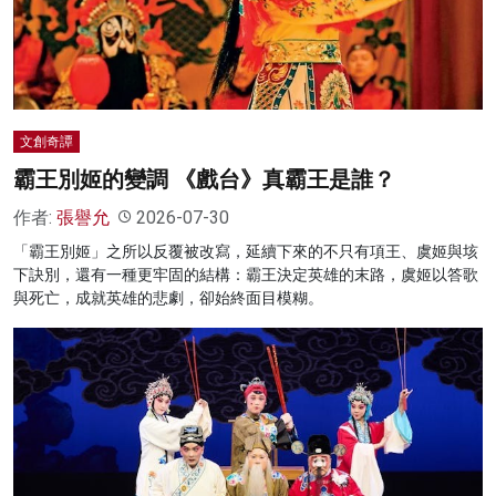
名家榜
灼見活動
關於我們
文創奇譚
霸王別姬的變調 《戲台》真霸王是誰？
作者:
張譽允
2026-07-30
「霸王別姬」之所以反覆被改寫，延續下來的不只有項王、虞姬與垓
下訣別，還有一種更牢固的結構：霸王決定英雄的末路，虞姬以答歌
與死亡，成就英雄的悲劇，卻始終面目模糊。