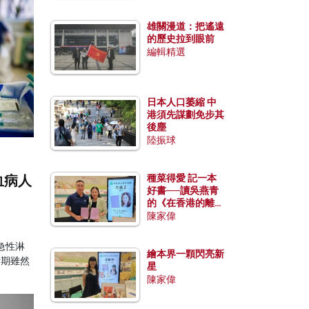
雄關漫道：把遙遠
的歷史拉到眼前
編輯精選
日本人口萎縮 中
港須先謀劃免步其
後塵
陸振球
血病人
種菜得愛 記一本
好書──讀吳燕青
的《在香港的離島
種菜》
陳家偉
急性淋
繪本界一顆閃亮新
活期雖然
星
陳家偉