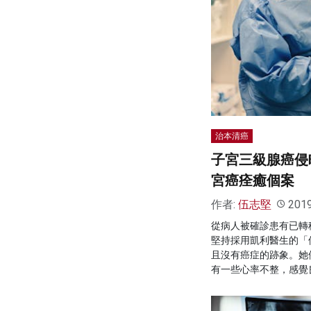
治本清癌
子宮三級腺癌侵
宮癌痊癒個案
作者:
伍志堅
201
從病人被確診患有已轉
堅持採用凱利醫生的「
且沒有癌症的跡象。她
有一些心率不整，感覺