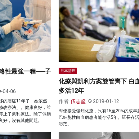
略性最強一種──子
治本清癌
化療與凱利方案雙管齊下 白
多活12年
9-04-06
作者:
伍志堅
2019-01-12
移的癌症11年了，她依然
修改療法」。健康良好，並
即使接受強烈化療，只有15至20%的成年
停止了凱利療法。除了偶爾
巴細胞性白血病患者能存活5年。延長存
良好，沒有其他問題。
渺茫。