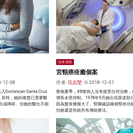
治本清癌
宮頸癌痊癒個案
8-12-08
作者:
伍志堅
2018-12-01
ominican Santa Cruz
整個夏季，#8號病人沒有接受任何治療，
評估。其時，她的痛楚已需要醫
增長未受抑制。1978年9月她出現尿道部
─一種合成嗎啡。但她的醫生不能
因為盤骨腫瘤大了。腎圖確認兩個腎的功
。
但她還是拒絕所有傳統療法。