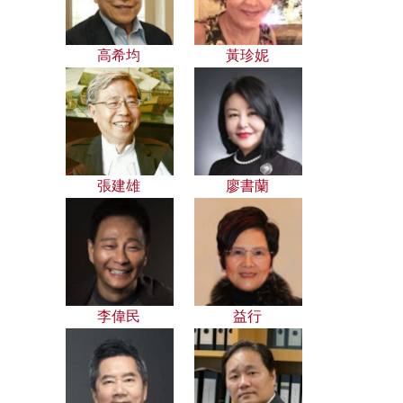
高希均
黃珍妮
張建雄
廖書蘭
李偉民
益行