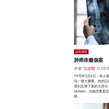
治本清癌
肺癌痊癒個案
作者:
伍志堅
201
1975年3月6日，病
現一個大腫瘤。他的記
透到左肺下葉的大部分。
section）活檢證實
肺。