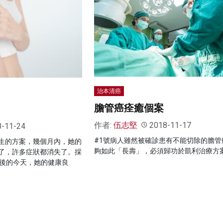
治本清癌
膽管癌痊癒個案
作者:
伍志堅
2018-11-17
8-11-24
#1號病人雖然被確診患有不能切除的膽管
生的方案，幾個月內，她的
夠如此「長壽」，必須歸功於凱利治療方
了，許多症狀都消失了。採
年後的今天，她的健康良