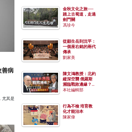
金秋文化之旅──
踏上古蜀道，走過
劍門關
馮珍今
從顧生岳到沈平：
一個座右銘的兩代
傳承
劉家美
改善病
陳文鴻教授：北約
縱深空襲 俄羅斯
瀕臨戰敗邊緣？中
國零部件能左右戰
本社編輯部
局走向？
，尤其是
行為不檢 培育教
化才能治本
陳家偉