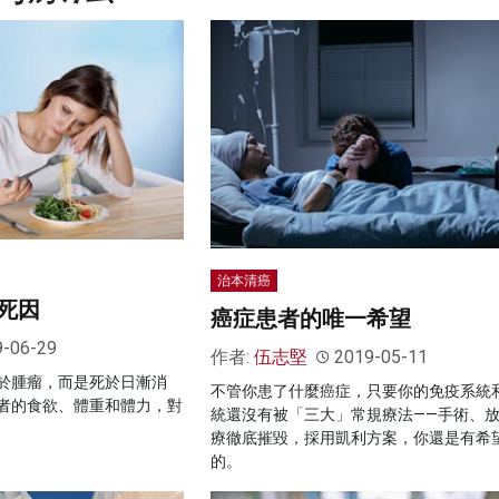
治本清癌
死因
癌症患者的唯一希望
9-06-29
作者:
伍志堅
2019-05-11
於腫瘤，而是死於日漸消
不管你患了什麼癌症，只要你的免疫系統
者的食欲、體重和體力，對
統還沒有被「三大」常規療法——手術、
療徹底摧毀，採用凱利方案，你還是有希
的。