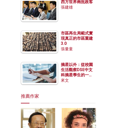
西方世界兩批政客
張建雄
市區再生局範式實
現真正的市區重建
3.0
張量童
摘星以外：從校園
生活觀察DSE中文
科摘星學生的一點
特質
來文
推薦作家