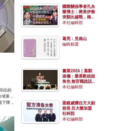
國際關係學者孔永
樂博士：將美伊衝
突類比越戰，兩者
有何異同？中國崛
本社編輯部
起能否為全球格局
發揮穩定效用？
葛亮：見南山
編輯精選
書展2026｜葉劉
淑儀：最喜歡姐姐
角色 無官職說話
包袱少
本社編輯部
癌症的
分堵塞，
能下降，
梁鏡威獲任方大副
校長 呂大樂加盟
社科院
本社編輯部