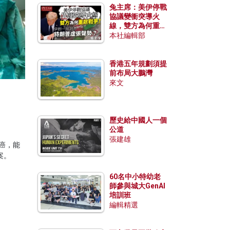
兔主席：美伊停戰
協議變衝突導火
線，雙方為何重啟
戰爭？伊朗一早洞
本社編輯部
悉特朗普虛張聲
勢？
香港五年規劃須提
前布局大鵬灣
來文
歷史給中國人一個
公道
張建雄
癌，能
案。
60名中小特幼老
師參與城大GenAI
培訓班
編輯精選