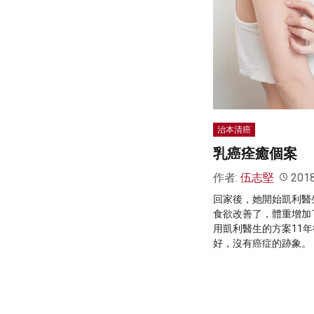
治本清癌
乳癌痊癒個案
作者:
伍志堅
201
回家後，她開始凱利醫
食欲改善了，體重增加
用凱利醫生的方案11
好，沒有癌症的跡象。