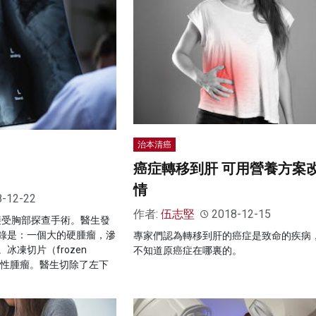
治本清癌
癌症轉移到肝 可用營養方案
情
8-12-22
作者:
伍志堅
2018-12-15
人接受胸部探查手術。醫生發
錄是：一個大的硬腫瘤，滲
專家們認為轉移到肝的癌症是致命的疾病
冰凍切片（frozen
不知道原癌症在哪裏的。
是惡性腫瘤。醫生切除了左下