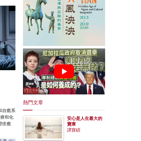
熱門文章
和自癒系
放療和化
安心是人生最大的
望痊癒
寶庫
譚寶碩