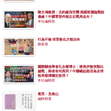
陳文鴻教授：北約縱深空襲 俄羅斯瀕臨戰敗
邊緣？中國零部件能左右戰局走向？
本社編輯部
行為不檢 培育教化才能治本
陳家偉
國際關係學者孔永樂博士：將美伊衝突類比
越戰，兩者有何異同？中國崛起能否為全球
格局發揮穩定效用？
本社編輯部
葛亮：見南山
編輯精選