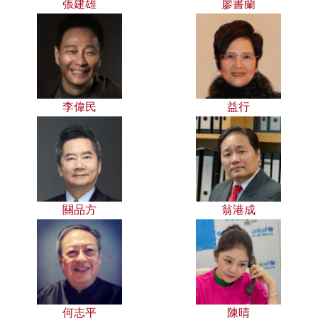
張建雄
廖書蘭
李偉民
益行
關品方
翁港成
何志平
陳晴