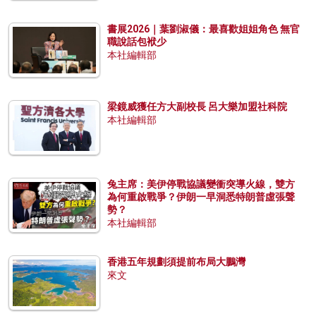
書展2026｜葉劉淑儀：最喜歡姐姐角色 無官
職說話包袱少
本社編輯部
梁鏡威獲任方大副校長 呂大樂加盟社科院
本社編輯部
兔主席：美伊停戰協議變衝突導火線，雙方
為何重啟戰爭？伊朗一早洞悉特朗普虛張聲
勢？
本社編輯部
香港五年規劃須提前布局大鵬灣
來文