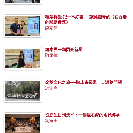
種菜得愛 記一本好書──讀吳燕青的《在香港
的離島種菜》
陳家偉
繪本界一顆閃亮新星
陳家偉
金秋文化之旅──踏上古蜀道，走過劍門關
馮珍今
從顧生岳到沈平：一個座右銘的兩代傳承
劉家美