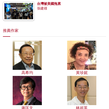
台灣被美國拖累
張建雄
推薦作家
高希均
黃珍妮
蔣匡文
林超英