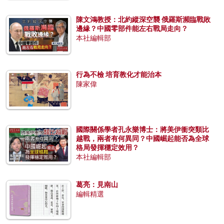
陳文鴻教授：北約縱深空襲 俄羅斯瀕臨戰敗
邊緣？中國零部件能左右戰局走向？
本社編輯部
行為不檢 培育教化才能治本
陳家偉
國際關係學者孔永樂博士：將美伊衝突類比
越戰，兩者有何異同？中國崛起能否為全球
格局發揮穩定效用？
本社編輯部
葛亮：見南山
編輯精選