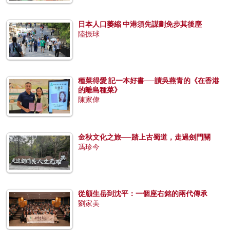
日本人口萎縮 中港須先謀劃免步其後塵
陸振球
種菜得愛 記一本好書──讀吳燕青的《在香港
的離島種菜》
陳家偉
金秋文化之旅──踏上古蜀道，走過劍門關
馮珍今
從顧生岳到沈平：一個座右銘的兩代傳承
劉家美