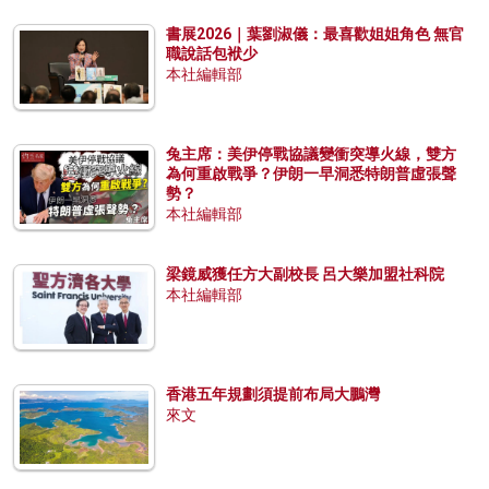
書展2026｜葉劉淑儀：最喜歡姐姐角色 無官
職說話包袱少
本社編輯部
兔主席：美伊停戰協議變衝突導火線，雙方
為何重啟戰爭？伊朗一早洞悉特朗普虛張聲
勢？
本社編輯部
梁鏡威獲任方大副校長 呂大樂加盟社科院
本社編輯部
香港五年規劃須提前布局大鵬灣
來文