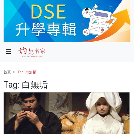
政局
教育
文化
財經
首頁
Tag: 白無垢
生活
Tag: 白無垢
健康
商業
科技
影片