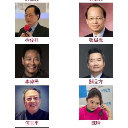
徐俊祥
張樹槐
李偉民
關品方
何志平
陳晴