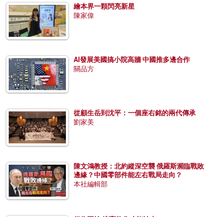
繪本界一顆閃亮新星
陳家偉
AI發展美國搞小院高牆 中國推多邊合作
關品方
從顧生岳到沈平：一個座右銘的兩代傳承
劉家美
陳文鴻教授：北約縱深空襲 俄羅斯瀕臨戰敗
邊緣？中國零部件能左右戰局走向？
本社編輯部