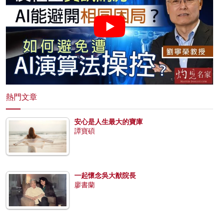
熱門文章
安心是人生最大的寶庫
譚寶碩
一起懷念吳大猷院長
廖書蘭