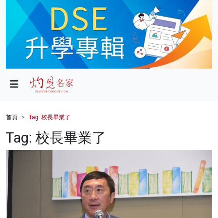
政局
教育
文化
財經
首頁
Tag: 校長畢業了
生活
Tag: 校長畢業了
健康
商業
科技
影片