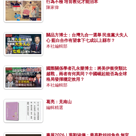
行為不檢 培育教化才能治本
陳家偉
關品方博士：台灣九合一選舉 民進黨大失人
心 藍白合作有望拿下七成以上縣市？
本社編輯部
國際關係學者孔永樂博士：將美伊衝突類比
越戰，兩者有何異同？中國崛起能否為全球
格局發揮穩定效用？
本社編輯部
葛亮：見南山
編輯精選
書展2026｜葉劉淑儀：最喜歡姐姐角色 無官