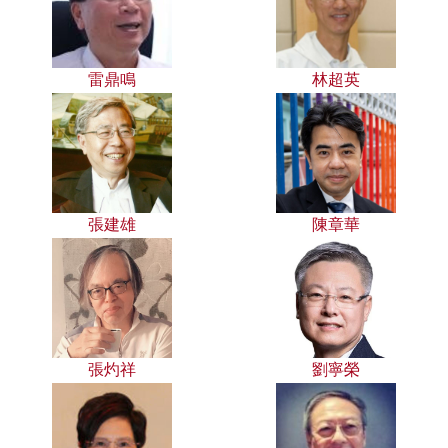
雷鼎鳴
林超英
張建雄
陳章華
張灼祥
劉寧榮