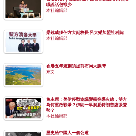
職說話包袱少
本社編輯部
梁鏡威獲任方大副校長 呂大樂加盟社科院
本社編輯部
香港五年規劃須提前布局大鵬灣
來文
兔主席：美伊停戰協議變衝突導火線，雙方
為何重啟戰爭？伊朗一早洞悉特朗普虛張聲
勢？
本社編輯部
歷史給中國人一個公道