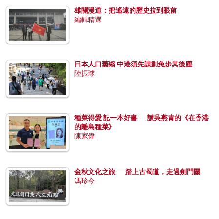
雄關漫道：把遙遠的歷史拉到眼前
編輯精選
日本人口萎縮 中港須先謀劃免步其後塵
陸振球
種菜得愛 記一本好書──讀吳燕青的《在香港
的離島種菜》
陳家偉
金秋文化之旅──踏上古蜀道，走過劍門關
馮珍今