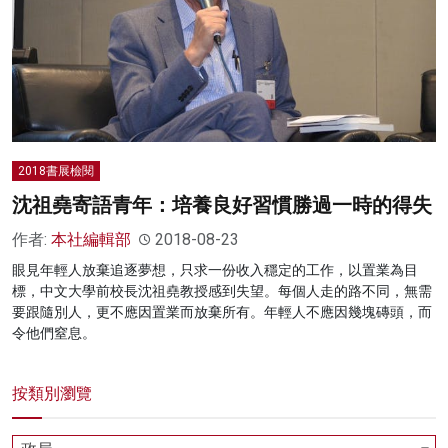
名家榜
灼見活動
關於我們
2018書展檢閱
沈祖堯寄語青年：培養良好習慣勝過一時的得失
作者:
本社編輯部
2018-08-23
眼見年輕人放棄追逐夢想，只求一份收入穩定的工作，以置業為目
標，中文大學前校長沈祖堯教授感到失望。每個人走的路不同，無需
要跟隨別人，更不應因置業而放棄所有。年輕人不應因幾塊磚頭，而
令他們窒息。
按類別瀏覽