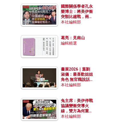
國際關係學者孔永
樂博士：將美伊衝
突類比越戰，兩者
有何異同？中國崛
本社編輯部
起能否為全球格局
發揮穩定效用？
葛亮：見南山
編輯精選
書展2026｜葉劉
淑儀：最喜歡姐姐
角色 無官職說話
包袱少
本社編輯部
兔主席：美伊停戰
協議變衝突導火
線，雙方為何重啟
戰爭？伊朗一早洞
本社編輯部
悉特朗普虛張聲
勢？