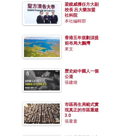
梁鏡威獲任方大副
校長 呂大樂加盟
社科院
本社編輯部
香港五年規劃須提
前布局大鵬灣
來文
歷史給中國人一個
公道
張建雄
市區再生局範式實
現真正的市區重建
3.0
張量童