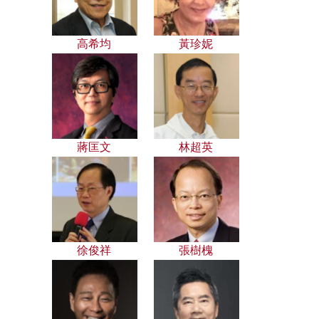
高希均
黃珍妮
蔣匡文
林超英
徐俊祥
張樹槐