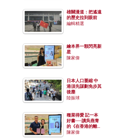
雄關漫道：把遙遠
的歷史拉到眼前
編輯精選
繪本界一顆閃亮新
星
陳家偉
日本人口萎縮 中
港須先謀劃免步其
後塵
陸振球
種菜得愛 記一本
好書──讀吳燕青
的《在香港的離島
種菜》
陳家偉