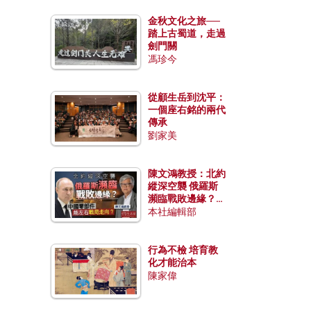
金秋文化之旅──
踏上古蜀道，走過
劍門關
馮珍今
從顧生岳到沈平：
一個座右銘的兩代
傳承
劉家美
陳文鴻教授：北約
縱深空襲 俄羅斯
瀕臨戰敗邊緣？中
國零部件能左右戰
本社編輯部
局走向？
行為不檢 培育教
化才能治本
陳家偉