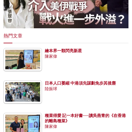
熱門文章
繪本界一顆閃亮新星
陳家偉
日本人口萎縮 中港須先謀劃免步其後塵
陸振球
種菜得愛 記一本好書──讀吳燕青的《在香港
的離島種菜》
陳家偉