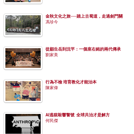
金秋文化之旅──踏上古蜀道，走過劍門關
馮珍今
從顧生岳到沈平：一個座右銘的兩代傳承
劉家美
行為不檢 培育教化才能治本
陳家偉
AI逃獄敲響警號 全球共治才是解方
何民傑