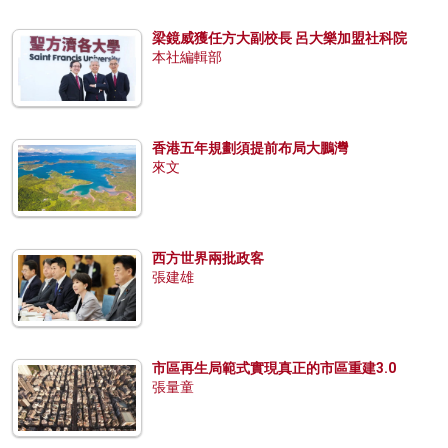
梁鏡威獲任方大副校長 呂大樂加盟社科院
本社編輯部
香港五年規劃須提前布局大鵬灣
來文
西方世界兩批政客
張建雄
市區再生局範式實現真正的市區重建3.0
張量童