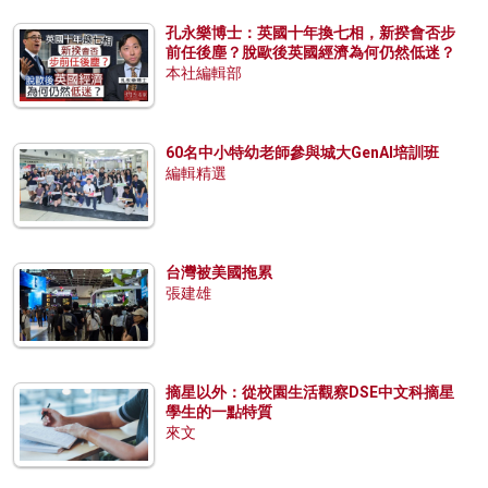
孔永樂博士：英國十年換七相，新揆會否步
前任後塵？脫歐後英國經濟為何仍然低迷？
本社編輯部
60名中小特幼老師參與城大GenAI培訓班
編輯精選
台灣被美國拖累
張建雄
摘星以外：從校園生活觀察DSE中文科摘星
學生的一點特質
來文