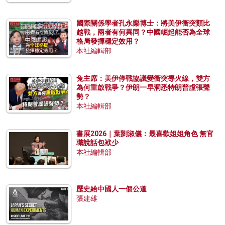
國際關係學者孔永樂博士：將美伊衝突類比
越戰，兩者有何異同？中國崛起能否為全球
格局發揮穩定效用？
本社編輯部
兔主席：美伊停戰協議變衝突導火線，雙方
為何重啟戰爭？伊朗一早洞悉特朗普虛張聲
勢？
本社編輯部
書展2026｜葉劉淑儀：最喜歡姐姐角色 無官
職說話包袱少
本社編輯部
歷史給中國人一個公道
張建雄