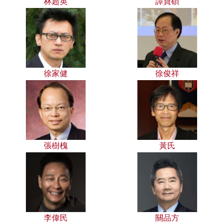
林超英
譚寶碩
徐家健
徐俊祥
張樹槐
黃氏
李偉民
關品方