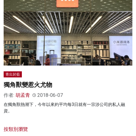
青出於藍
獨角獸變惹火尤物
作者:
胡孟青
2018-06-07
在獨角獸熱潮下，今年以來約平均每3日就有一宗涉公司的私人融
資。
按類別瀏覽