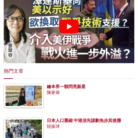
熱門文章
繪本界一顆閃亮新星
陳家偉
日本人口萎縮 中港須先謀劃免步其後塵
陸振球