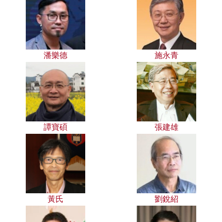
潘樂德
施永青
譚寶碩
張建雄
黃氏
劉銳紹