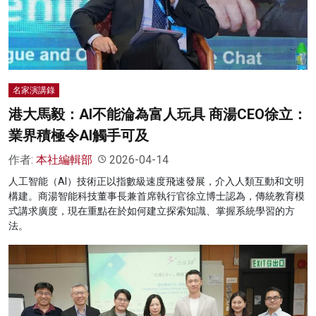
名家榜
灼見活動
關於我們
名家演講錄
港大馬毅：AI不能淪為富人玩具 商湯CEO徐立：
業界積極令AI觸手可及
作者:
本社編輯部
2026-04-14
人工智能（AI）技術正以指數級速度飛速發展，介入人類互動和文明
構建。商湯智能科技董事長兼首席執行官徐立博士認為，傳統教育模
式講求廣度，現在重點在於如何建立探索知識、掌握系統學習的方
法。