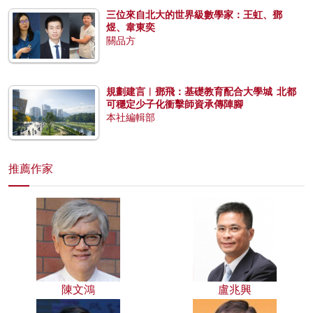
三位來自北大的世界級數學家：王虹、鄧
煜、韋東奕
關品方
規劃建言︱鄧飛：基礎教育配合大學城 北都
可穩定少子化衝擊師資承傳陣腳
本社編輯部
推薦作家
陳文鴻
盧兆興