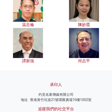
温志倫
陳妙霞
譚新強
何志平
承印人
灼見名家傳媒有限公司
地址 : 香港黃竹坑道21號環匯廣場10樓1002室
追蹤我們的社交平台