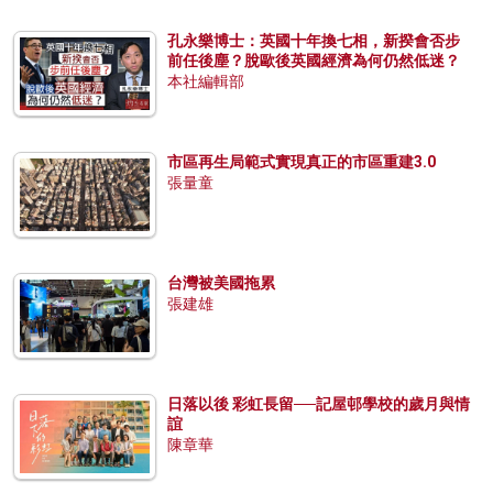
孔永樂博士：英國十年換七相，新揆會否步
前任後塵？脫歐後英國經濟為何仍然低迷？
本社編輯部
市區再生局範式實現真正的市區重建3.0
張量童
台灣被美國拖累
張建雄
日落以後 彩虹長留──記屋邨學校的歲月與情
誼
陳章華