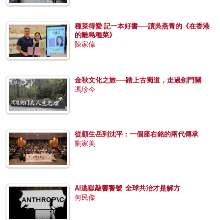
種菜得愛 記一本好書──讀吳燕青的《在香港
的離島種菜》
陳家偉
金秋文化之旅──踏上古蜀道，走過劍門關
馮珍今
從顧生岳到沈平：一個座右銘的兩代傳承
劉家美
AI逃獄敲響警號 全球共治才是解方
何民傑