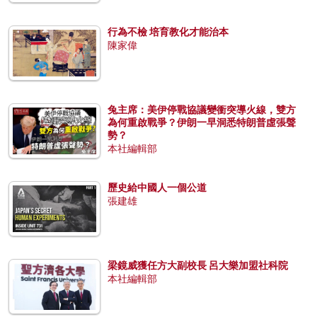
行為不檢 培育教化才能治本
陳家偉
兔主席：美伊停戰協議變衝突導火線，雙方
為何重啟戰爭？伊朗一早洞悉特朗普虛張聲
勢？
本社編輯部
歷史給中國人一個公道
張建雄
梁鏡威獲任方大副校長 呂大樂加盟社科院
本社編輯部