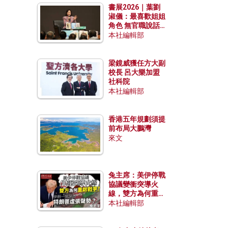
書展2026｜葉劉
淑儀：最喜歡姐姐
角色 無官職說話
包袱少
本社編輯部
梁鏡威獲任方大副
校長 呂大樂加盟
社科院
本社編輯部
香港五年規劃須提
前布局大鵬灣
來文
兔主席：美伊停戰
協議變衝突導火
線，雙方為何重啟
戰爭？伊朗一早洞
本社編輯部
悉特朗普虛張聲
勢？