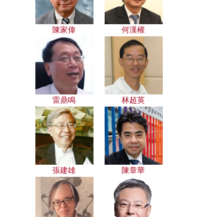
陳家偉
何漢權
雷鼎鳴
林超英
張建雄
陳章華