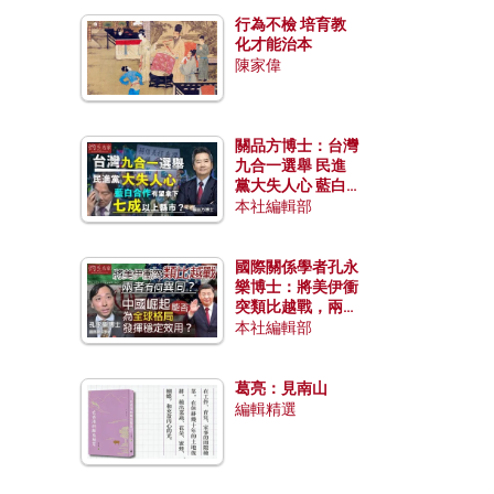
行為不檢 培育教
化才能治本
陳家偉
關品方博士：台灣
九合一選舉 民進
黨大失人心 藍白
合作有望拿下七成
本社編輯部
以上縣市？
國際關係學者孔永
樂博士：將美伊衝
突類比越戰，兩者
有何異同？中國崛
本社編輯部
起能否為全球格局
發揮穩定效用？
葛亮：見南山
編輯精選