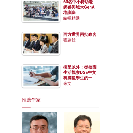
60名中小特幼老
師參與城大GenAI
培訓班
編輯精選
西方世界兩批政客
張建雄
摘星以外：從校園
生活觀察DSE中文
科摘星學生的一點
特質
來文
推薦作家