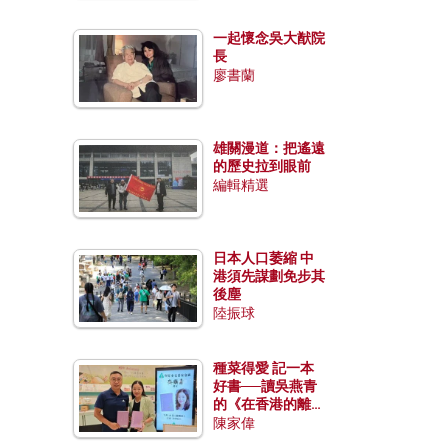
一起懷念吳大猷院
長
廖書蘭
雄關漫道：把遙遠
的歷史拉到眼前
編輯精選
日本人口萎縮 中
港須先謀劃免步其
後塵
陸振球
種菜得愛 記一本
好書──讀吳燕青
的《在香港的離島
種菜》
陳家偉