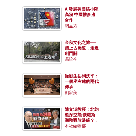
AI發展美國搞小院
高牆 中國推多邊
合作
關品方
金秋文化之旅──
踏上古蜀道，走過
劍門關
馮珍今
從顧生岳到沈平：
一個座右銘的兩代
傳承
劉家美
陳文鴻教授：北約
縱深空襲 俄羅斯
瀕臨戰敗邊緣？中
國零部件能左右戰
本社編輯部
局走向？