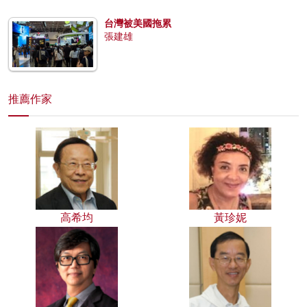
台灣被美國拖累
張建雄
推薦作家
高希均
黃珍妮