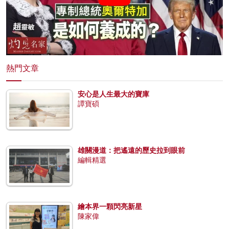
熱門文章
安心是人生最大的寶庫
譚寶碩
雄關漫道：把遙遠的歷史拉到眼前
編輯精選
繪本界一顆閃亮新星
陳家偉