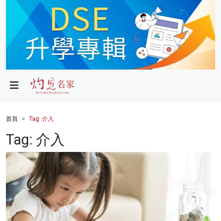
政局
教育
文化
財經
首頁
Tag: 介入
生活
Tag: 介入
健康
商業
科技
影片