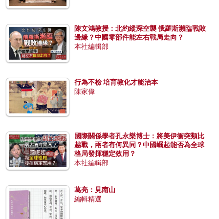
陳文鴻教授：北約縱深空襲 俄羅斯瀕臨戰敗
邊緣？中國零部件能左右戰局走向？
本社編輯部
行為不檢 培育教化才能治本
陳家偉
國際關係學者孔永樂博士：將美伊衝突類比
越戰，兩者有何異同？中國崛起能否為全球
格局發揮穩定效用？
本社編輯部
葛亮：見南山
編輯精選