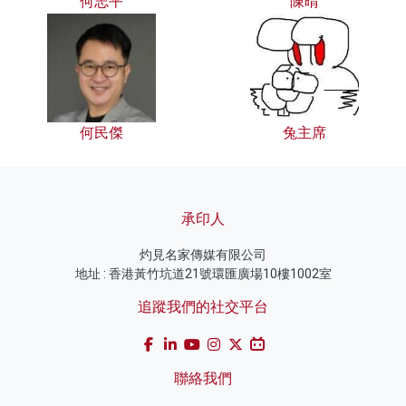
何志平
陳晴
何民傑
兔主席
承印人
灼見名家傳媒有限公司
地址 : 香港黃竹坑道21號環匯廣場10樓1002室
追蹤我們的社交平台
聯絡我們