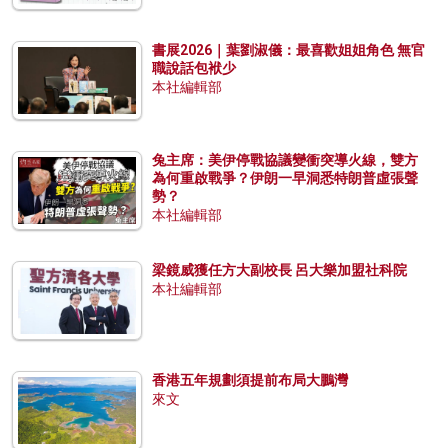
書展2026｜葉劉淑儀：最喜歡姐姐角色 無官
職說話包袱少
本社編輯部
兔主席：美伊停戰協議變衝突導火線，雙方
為何重啟戰爭？伊朗一早洞悉特朗普虛張聲
勢？
本社編輯部
梁鏡威獲任方大副校長 呂大樂加盟社科院
本社編輯部
香港五年規劃須提前布局大鵬灣
來文