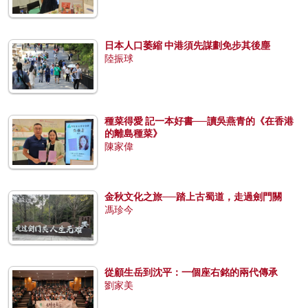
日本人口萎縮 中港須先謀劃免步其後塵
陸振球
種菜得愛 記一本好書──讀吳燕青的《在香港
的離島種菜》
陳家偉
金秋文化之旅──踏上古蜀道，走過劍門關
馮珍今
從顧生岳到沈平：一個座右銘的兩代傳承
劉家美