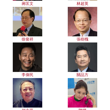
蔣匡文
林超英
徐俊祥
張樹槐
李偉民
關品方