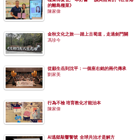
的離島種菜》
陳家偉
金秋文化之旅──踏上古蜀道，走過劍門關
馮珍今
從顧生岳到沈平：一個座右銘的兩代傳承
劉家美
行為不檢 培育教化才能治本
陳家偉
AI逃獄敲響警號 全球共治才是解方