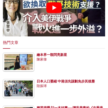
熱門文章
繪本界一顆閃亮新星
陳家偉
日本人口萎縮 中港須先謀劃免步其後塵
陸振球
種菜得愛 記一本好書──讀吳燕青的《在香港