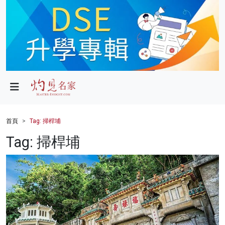
政局
教育
文化
財經
首頁
Tag: 掃桿埔
生活
Tag: 掃桿埔
健康
商業
科技
影片