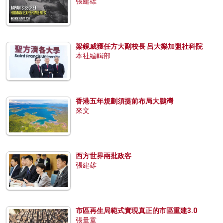
張建雄
梁鏡威獲任方大副校長 呂大樂加盟社科院
本社編輯部
香港五年規劃須提前布局大鵬灣
來文
西方世界兩批政客
張建雄
市區再生局範式實現真正的市區重建3.0
張量童