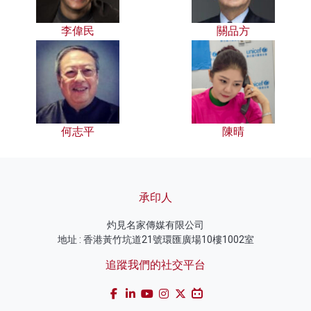
李偉民
關品方
何志平
陳晴
承印人
灼見名家傳媒有限公司
地址 : 香港黃竹坑道21號環匯廣場10樓1002室
追蹤我們的社交平台