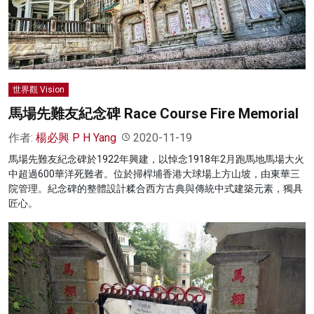
名家榜
灼見活動
關於我們
世界觀 Vision
馬場先難友紀念碑 Race Course Fire Memorial
作者:
楊必興 P H Yang
2020-11-19
馬場先難友紀念碑於1922年興建，以悼念1918年2月跑馬地馬場大火
中超過600華洋死難者。位於掃桿埔香港大球場上方山坡，由東華三
院管理。紀念碑的整體設計糅合西方古典與傳統中式建築元素，獨具
匠心。