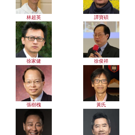
林超英
譚寶碩
徐家健
徐俊祥
張樹槐
黃氏