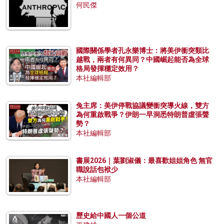
何民傑
國際關係學者孔永樂博士：將美伊衝突類比
越戰，兩者有何異同？中國崛起能否為全球
格局發揮穩定效用？
本社編輯部
兔主席：美伊停戰協議變衝突導火線，雙方
為何重啟戰爭？伊朗一早洞悉特朗普虛張聲
勢？
本社編輯部
書展2026｜葉劉淑儀：最喜歡姐姐角色 無官
職說話包袱少
本社編輯部
歷史給中國人一個公道