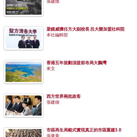
張建雄
梁鏡威獲任方大副校長 呂大樂加盟社科院
本社編輯部
香港五年規劃須提前布局大鵬灣
來文
西方世界兩批政客
張建雄
市區再生局範式實現真正的市區重建3.0
張量童