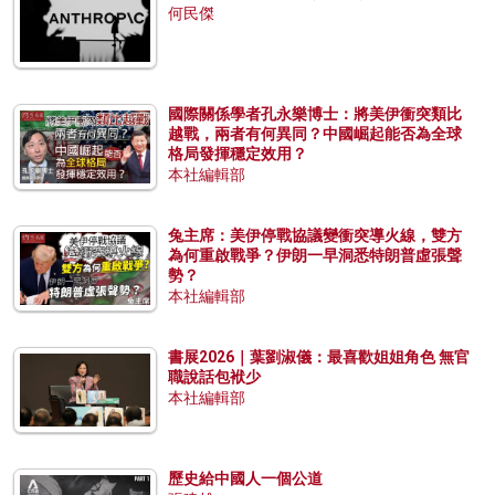
何民傑
國際關係學者孔永樂博士：將美伊衝突類比
越戰，兩者有何異同？中國崛起能否為全球
格局發揮穩定效用？
本社編輯部
兔主席：美伊停戰協議變衝突導火線，雙方
為何重啟戰爭？伊朗一早洞悉特朗普虛張聲
勢？
本社編輯部
書展2026｜葉劉淑儀：最喜歡姐姐角色 無官
職說話包袱少
本社編輯部
歷史給中國人一個公道