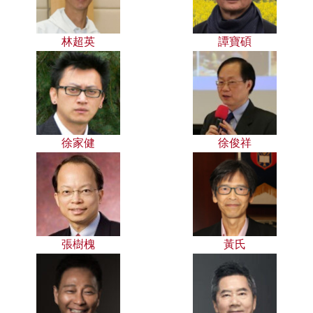
林超英
譚寶碩
徐家健
徐俊祥
張樹槐
黃氏