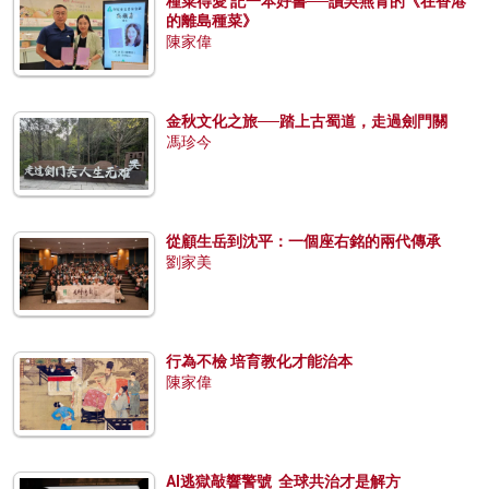
種菜得愛 記一本好書──讀吳燕青的《在香港
的離島種菜》
陳家偉
金秋文化之旅──踏上古蜀道，走過劍門關
馮珍今
從顧生岳到沈平：一個座右銘的兩代傳承
劉家美
行為不檢 培育教化才能治本
陳家偉
AI逃獄敲響警號 全球共治才是解方