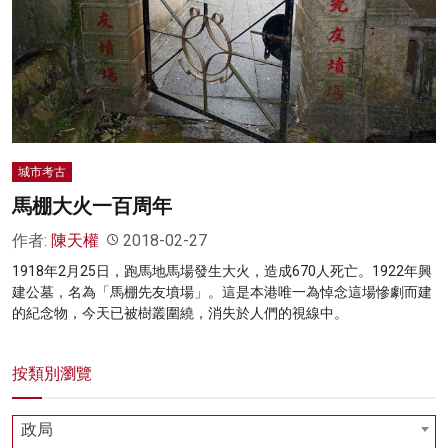
名家榜
灼見活動
關於我們
城市考古
馬棚大火一百周年
作者:
陳天權
2018-02-27
1918年2月25日，跑馬地馬場發生大火，造成670人死亡。1922年興
建公墓，名為「馬棚先友墳場」。這是本港唯一為悼念這場慘劇而建
的紀念物，今天已被樹叢圍繞，消失於人們的視線中。
按類別瀏覽
政局