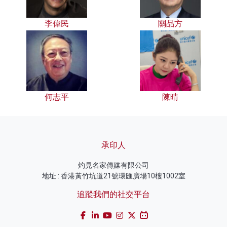
李偉民
關品方
何志平
陳晴
承印人
灼見名家傳媒有限公司
地址 : 香港黃竹坑道21號環匯廣場10樓1002室
追蹤我們的社交平台