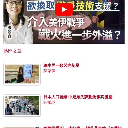
熱門文章
繪本界一顆閃亮新星
陳家偉
日本人口萎縮 中港須先謀劃免步其後塵
陸振球