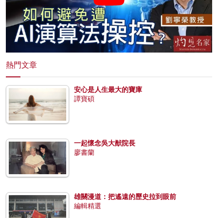
熱門文章
安心是人生最大的寶庫
譚寶碩
一起懷念吳大猷院長
廖書蘭
雄關漫道：把遙遠的歷史拉到眼前
編輯精選