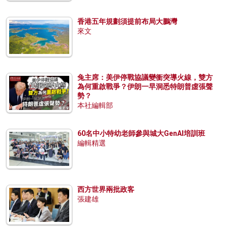
香港五年規劃須提前布局大鵬灣
來文
兔主席：美伊停戰協議變衝突導火線，雙方
為何重啟戰爭？伊朗一早洞悉特朗普虛張聲
勢？
本社編輯部
60名中小特幼老師參與城大GenAI培訓班
編輯精選
西方世界兩批政客
張建雄