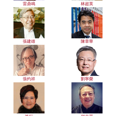
雷鼎鳴
林超英
張建雄
陳章華
張灼祥
劉寧榮