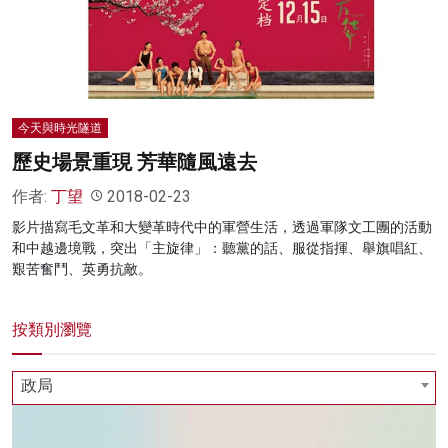
名家榜
灼見活動
關於我們
今天與時光隧道
歷史場景重現 芳華隨風遠去
作者:
丁望
2018-02-23
影片描寫毛文革和大變革時代中的軍營生活，透過軍隊文工團的活動
和中越邊境戰，突出「主旋律」：聽黨的話、服從指揮、舉旗唱紅、
艱苦奮鬥、英勇抗敵。
按類別瀏覽
政局