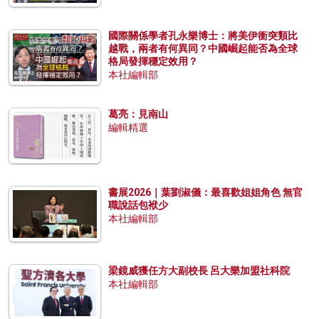
國際關係學者孔永樂博士：將美伊衝突類比
越戰，兩者有何異同？中國崛起能否為全球
格局發揮穩定效用？
本社編輯部
葛亮：見南山
編輯精選
書展2026｜葉劉淑儀：最喜歡姐姐角色 無官
職說話包袱少
本社編輯部
梁鏡威獲任方大副校長 呂大樂加盟社科院
本社編輯部