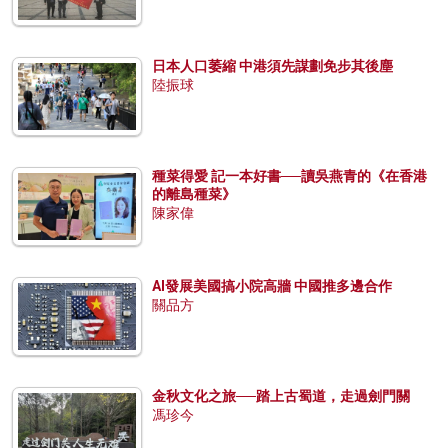
日本人口萎縮 中港須先謀劃免步其後塵
陸振球
種菜得愛 記一本好書──讀吳燕青的《在香港
的離島種菜》
陳家偉
AI發展美國搞小院高牆 中國推多邊合作
關品方
金秋文化之旅──踏上古蜀道，走過劍門關
馮珍今