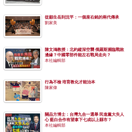
從顧生岳到沈平：一個座右銘的兩代傳承
劉家美
陳文鴻教授：北約縱深空襲 俄羅斯瀕臨戰敗
邊緣？中國零部件能左右戰局走向？
本社編輯部
行為不檢 培育教化才能治本
陳家偉
關品方博士：台灣九合一選舉 民進黨大失人
心 藍白合作有望拿下七成以上縣市？
本社編輯部