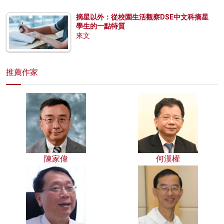
摘星以外：從校園生活觀察DSE中文科摘星
學生的一點特質
來文
推薦作家
陳家偉
何漢權