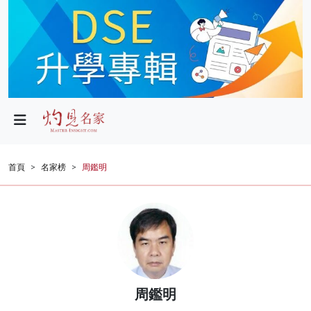
政局
教育
文化
財經
首頁
名家榜
周鑑明
生活
健康
商業
科技
周鑑明
影片