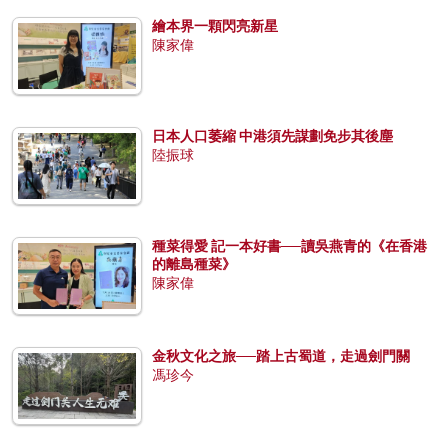
繪本界一顆閃亮新星
陳家偉
日本人口萎縮 中港須先謀劃免步其後塵
陸振球
種菜得愛 記一本好書──讀吳燕青的《在香港
的離島種菜》
陳家偉
金秋文化之旅──踏上古蜀道，走過劍門關
馮珍今