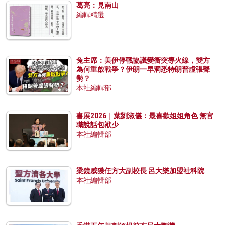
葛亮：見南山
編輯精選
兔主席：美伊停戰協議變衝突導火線，雙方
為何重啟戰爭？伊朗一早洞悉特朗普虛張聲
勢？
本社編輯部
書展2026｜葉劉淑儀：最喜歡姐姐角色 無官
職說話包袱少
本社編輯部
梁鏡威獲任方大副校長 呂大樂加盟社科院
本社編輯部