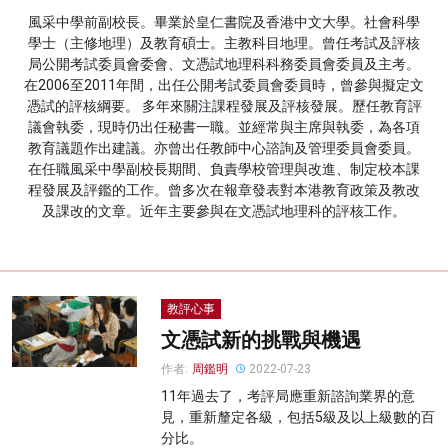
風采中學前副校長。畢業於皇仁書院及香港中文大學。社會科學
名家榜
學士（主修地理）及教育碩士。主教科目地理。曾任考試及評核
局公開考試委員會委會、文憑試地理科科務委員會委員及主考。
灼見活動
在2006至2011年間，出任公開考試委員會委員時，曾參與擬定文
憑試的評核綱要。 多年來關注課程發展及評核發展。歷任教育評
關於我們
議會執委，現時仍出任秘書一職。並經常與主席與執委，為各項
教育議題作出建議。亦曾出任教師中心諮詢及管理委員會委員。
在任職風采中學副校長期間、負責學校管理與改進、制定校本課
程發展及評鑑的工作。曾多次在報章發表對本港教育政策及教改
及課改的文章。近年主要參與在文憑試地理科的評核工作。
教評心事
文憑試新的挑戰與機遇
作者:
周鑑明
2022-07-23
11年過去了，考評局應重新諮詢業界的意
見，重新釐定各級，包括5級及以上級數的百
分比。