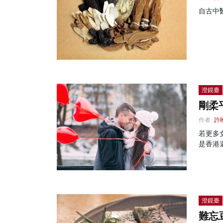
自古中
澄鏡臺
剛柔
作者:
許
若更多
是香港
澄鏡臺
難忘