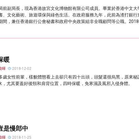
局前副局長，現為香港故宮文化博物館有限公司成員。畢業於香港中文大
書、文化藝術、旅遊環保與綠色生活。在政府服務九年，此前為渣打銀行
間，兼任香港銀行公會秘書和政府中央政策組非全職顧問等公職。2018年
保暖
曉暉
2018-12-02
0多歲女性前輩，樣貌體態看上去卻只有四十出頭，頭髮還很烏黑，原來秘
水，尤其要蓋好後頸和肩背位置，四時保暖，免寒濕及風邪入侵身體。
豈是慢郎中
曉暉
2018-11-25