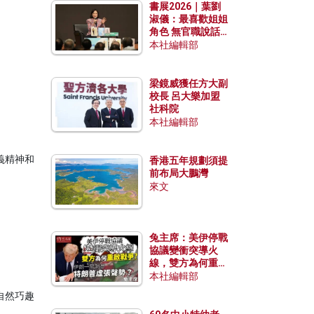
書展2026｜葉劉
淑儀：最喜歡姐姐
角色 無官職說話
包袱少
本社編輯部
梁鏡威獲任方大副
校長 呂大樂加盟
社科院
本社編輯部
義精神和
香港五年規劃須提
前布局大鵬灣
來文
兔主席：美伊停戰
協議變衝突導火
線，雙方為何重啟
戰爭？伊朗一早洞
本社編輯部
悉特朗普虛張聲
自然巧趣
勢？