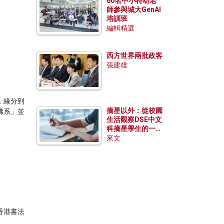
60名中小特幼老
師參與城大GenAI
培訓班
編輯精選
西方世界兩批政客
張建雄
，緣分到
摘星以外：從校園
佛系」並
生活觀察DSE中文
科摘星學生的一點
特質
來文
香港書法