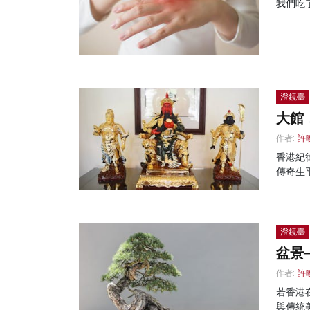
我們吃
澄鏡臺
大館
作者:
許
香港紀
傳奇生
澄鏡臺
盆景
作者:
許
若香港
與傳統