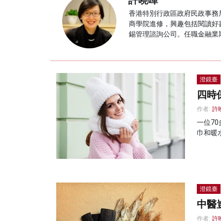
許曉暉
香港特別行政區政府民政事務
商學院進修，興趣包括閱讀好
錫管理諮詢公司。任職金融業期
澄鏡臺
四時
作者:
許
一位7
巾和暖
澄鏡臺
中醫
作者:
許