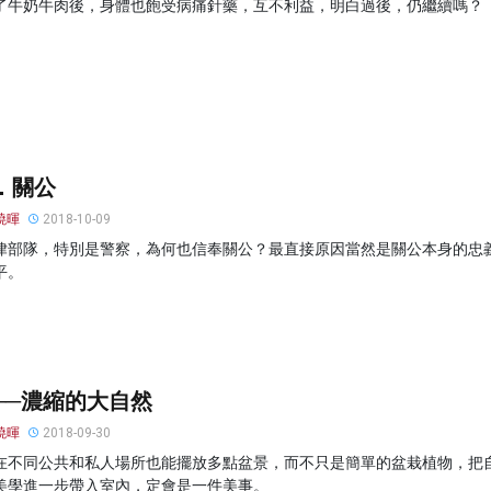
了牛奶牛肉後，身體也飽受病痛針藥，互不利益，明白過後，仍繼續嗎？
．關公
曉暉
2018-10-09
律部隊，特別是警察，為何也信奉關公？最直接原因當然是關公本身的忠
平。
──濃縮的大自然
曉暉
2018-09-30
在不同公共和私人場所也能擺放多點盆景，而不只是簡單的盆栽植物，把
美學進一步帶入室內，定會是一件美事。