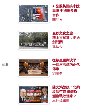
AI發展美國搞小院
高牆 中國推多邊
合作
關品方
金秋文化之旅──
踏上古蜀道，走過
劍門關
馮珍今
從顧生岳到沈平：
一個座右銘的兩代
、融滙、
傳承
劉家美
陳文鴻教授：北約
縱深空襲 俄羅斯
瀕臨戰敗邊緣？中
國零部件能左右戰
本社編輯部
局走向？