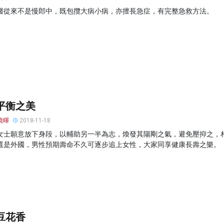
醫從來不是慢郎中，既包攬大病小病，亦擅長急症，有完整急救方法。
平衡之美
曉暉
2018-11-18
女士願意放下身段，以輔助另一半為志，煥發其陽剛之氣，避免壓抑之，
還是外國，男性預期壽命不久可逐步追上女性，大家同享健康長壽之樂。
豆花香