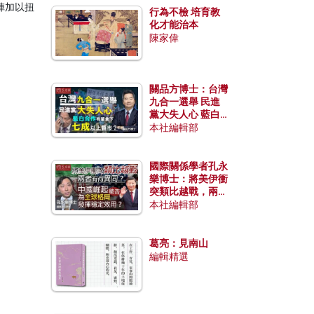
陣加以扭
行為不檢 培育教
化才能治本
陳家偉
關品方博士：台灣
九合一選舉 民進
黨大失人心 藍白
合作有望拿下七成
本社編輯部
以上縣市？
國際關係學者孔永
樂博士：將美伊衝
突類比越戰，兩者
有何異同？中國崛
本社編輯部
起能否為全球格局
發揮穩定效用？
葛亮：見南山
編輯精選