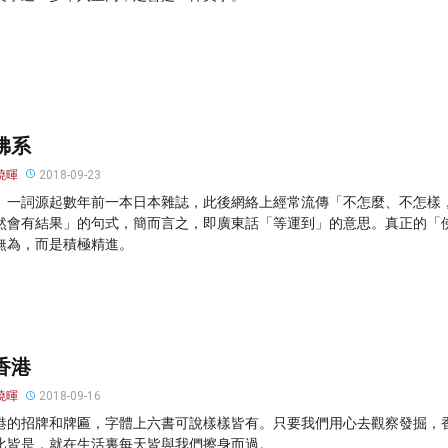
佛系
曉暉
2018-09-23
」一詞源起數年前一本日本雜誌，此後網絡上經常流傳「不怎麼、不怎樣
然會有結果」的句式，簡而言之，即廣東話「等運到」的意思。真正的「
無為，而是積極精進。
香港
曉暉
2018-09-16
港的招牌和牌匾，字體上六書可說樣樣皆有。只要我們用心去觀察發掘，
比皆是，就在生活裏每天皆與我們擦身而過。