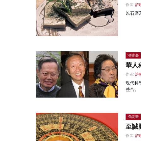
作者:
許
以石磨
澄鏡臺
華人
作者:
許
現代科
整合。
澄鏡臺
至誠
作者:
許