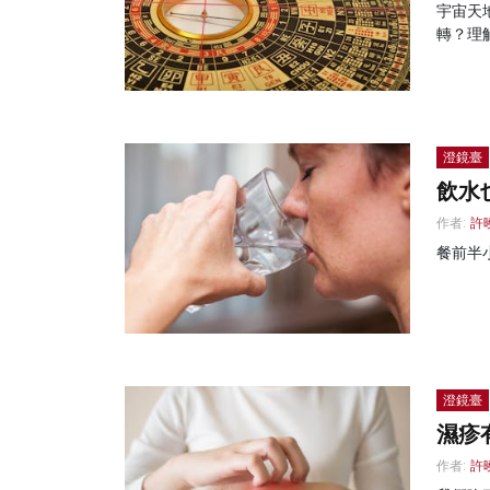
宇宙天
轉？理
澄鏡臺
飲水
作者:
許
餐前半
澄鏡臺
濕疹
作者:
許