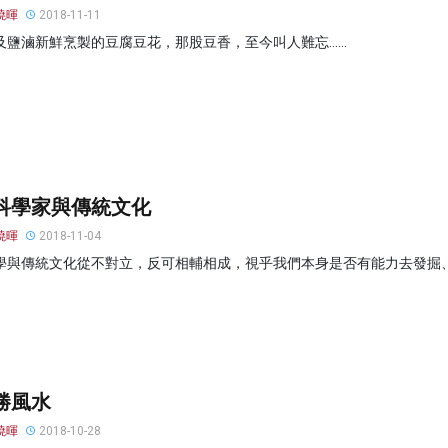
曉暉
2018-11-11
及鹽滷新鮮烹製的豆腐豆花，那股豆香，至今叫人難忘……
科學家與傳統文化
曉暉
2018-11-04
學與傳統文化從不對立，反可相輔相成，視乎我們本身是否有能力去發掘
勝風水
曉暉
2018-10-28