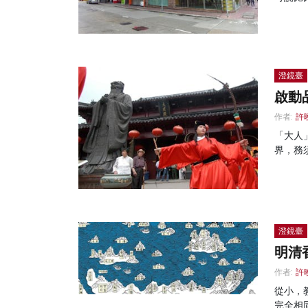
澄鏡臺
啟動
作者:
許
「大人
界，務
澄鏡臺
明清
作者:
許
從小，
完全相