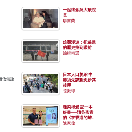
一起懷念吳大猷院
長
廖書蘭
雄關漫道：把遙遠
的歷史拉到眼前
編輯精選
日本人口萎縮 中
相信無論
港須先謀劃免步其
後塵
陸振球
種菜得愛 記一本
好書──讀吳燕青
的《在香港的離島
種菜》
陳家偉