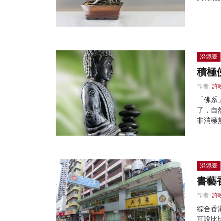
澄鏡臺
積極
作者:
許
「佛系
了，自
非消極
澄鏡臺
書藝
作者:
許
綜合香
可說比