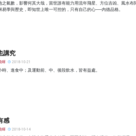
地之氣數，影響何其大哉，當世誰有能力用流年飛星、方位吉凶、風水布
解易學與歷史，即知世上唯一可控的，只有自己的心──內德品格。
也講究
曉暉
2018-10-21
小時、進食中；及運動前、中、後段飲水，皆有益處。
有感
曉暉
2018-10-14