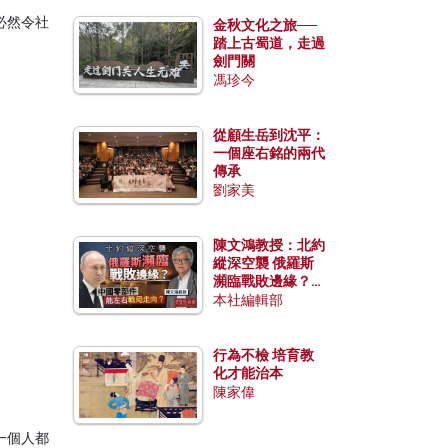
必然令社
金秋文化之旅──
踏上古蜀道，走過
劍門關
馮珍今
從顧生岳到沈平：
一個座右銘的兩代
傳承
劉家美
陳文鴻教授：北約
縱深空襲 俄羅斯
瀕臨戰敗邊緣？中
國零部件能左右戰
本社編輯部
局走向？
行為不檢 培育教
化才能治本
陳家偉
一個人都