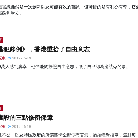
圍警總雖然是一次創新以及可能有效的嘗試，但可惜的是有利亦有弊，它
撕裂和對立。
言
逃犯條例》，香港重拾了自由意志
冠東
2019-06-19
00萬人感到慶幸，他們能夠按照自由意志，做了自己認為應該做的事。
言
虛設的三點修例保障
冠東
2019-06-10
法不公，以及特區政府的所謂關卡全部似有若無，猶如螳臂擋車，這點每