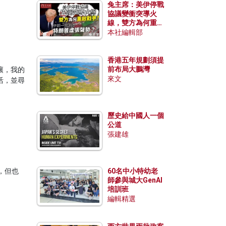
兔主席：美伊停戰
協議變衝突導火
線，雙方為何重啟
戰爭？伊朗一早洞
本社編輯部
悉特朗普虛張聲
勢？
香港五年規劃須提
前布局大鵬灣
讓，我的
來文
活，並尋
歷史給中國人一個
公道
張建雄
，但也
60名中小特幼老
師參與城大GenAI
培訓班
編輯精選