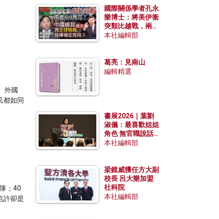
國際關係學者孔永
樂博士：將美伊衝
突類比越戰，兩者
有何異同？中國崛
本社編輯部
起能否為全球格局
發揮穩定效用？
葛亮：見南山
編輯精選
、外國
民都如同
書展2026｜葉劉
淑儀：最喜歡姐姐
角色 無官職說話
包袱少
本社編輯部
梁鏡威獲任方大副
校長 呂大樂加盟
社科院
隊；40
本社編輯部
也許卻是