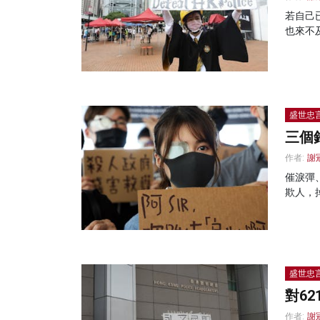
若自己
也來不
盛世忠
三個
作者:
謝
催淚彈
欺人，
盛世忠
對6
作者:
謝