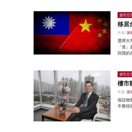
盛世忠
移居
作者:
謝
選擇大
「道」
回我的
盛世忠
樓市
作者:
謝
假設物
不覺得