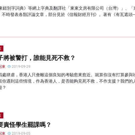
東錯別字詞典》等網上字典及翻譯社「東東文房有限公司（台灣）」、「
t》。不時發表各類評論文章，部分見於《信報財經月刊》。著有《有瓦遮頭──1
言
子將被警打，誰能見死不救？
冠東
2019-09-29
四處肆虐，香港人只會離這個良知的考驗愈來愈近。就算你沒有打算參與
當你遇到這些情境，作為香港人，是否能夠見死不救，不作支援？我們的
盡？
言
要責怪學生罷課嗎？
冠東
2019-09-05