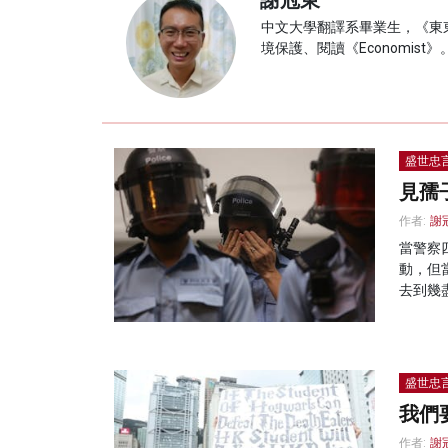
謝冠東
中文大學翻譯系畢業生，《東
境保護、閱讀《Economis
盛世忠
見孺
作者:
謝
當警察
動，但
去到幾
盛世忠
我們
作者:
謝