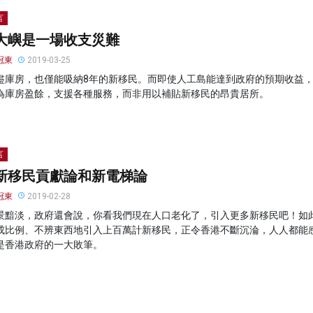
言
大嶼是一場收支災難
冠東
2019-03-25
盡庫房，也僅能吸納8年的新移民。而即使人工島能達到政府的預期收益
為庫房盈餘，支援各種服務，而非用以補貼新移民的昂貴居所。
言
新移民貢獻論和新電梯論
冠東
2019-02-28
景黯淡，政府還會說，你看我們現在人口老化了，引入更多新移民吧！如
成比例、不辨東西地引入上百萬計新移民，正令香港不斷沉淪，人人都能
是香港政府的一大敗筆。