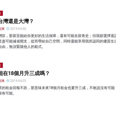
言
台灣還是大灣？
冠東
2019-04-30
灣區，那甚至能給你更好的生活保障，還有可能名留青史；但我卻選擇退
是盡可能減省開支，從而帶給自己空間，同時還能享用我所認同的優質生
自由，無須緊隨他人的範式。
言
能在18個月升三成嗎？
冠東
2019-04-25
業的租金回報不跌，那意味未來18個月租金也要升三成，不敢說沒有可能
很有可能。