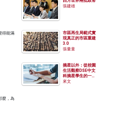
西方世界兩批政客
張建雄
市區再生局範式實
覺得能滿
現真正的市區重建
3.0
張量童
摘星以外：從校園
生活觀察DSE中文
科摘星學生的一點
特質
來文
那麼，為