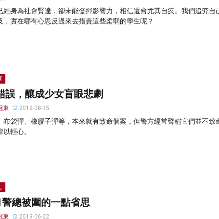
已經身為社會賢達，卻未能發揮影響力，相信還會尤其自疚。我們追究自
及，實在哪有心思反過來去指責這些柔弱的學生呢？
言
錯誤，釀成少女盲眼悲劇
冠東
2019-08-15
、布袋彈、橡膠子彈等，本來就有致命個案，但警方經常聲稱它們並不致
掉以輕心。
言
21警總被圍的一點省思
冠東
2019-06-22