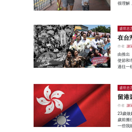
很理解
盛世忠
在台
作者:
謝
由推出
使節和
過往一
盛世忠
留港
作者:
謝
23歲
歲前搬
一些我