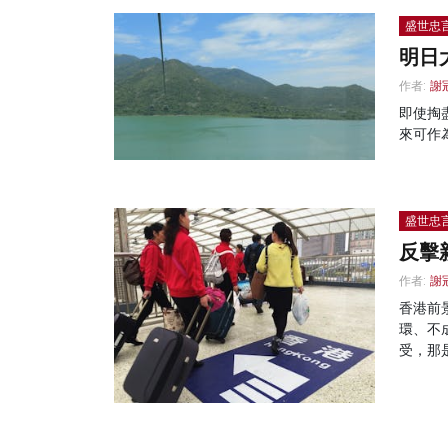
盛世忠
明日
作者:
謝
即使掏
來可作
盛世忠
反擊
作者:
謝
香港前
環、不
受，那