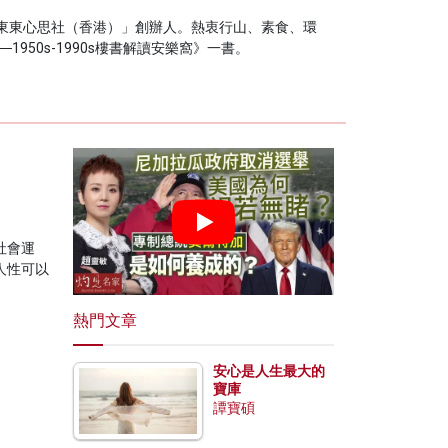
東東心思社（香港）」創辦人。熱衷行山、素食、環
950s-1990s樓書解讀安樂窩》一書。
社會運
人性可以
熱門文章
安心是人生最大的
寶庫
譚寶碩