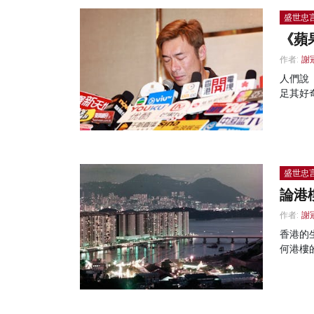
盛世忠
《蘋
作者:
謝
人們說
足其好
盛世忠
論港
作者:
謝
香港的
何港樓