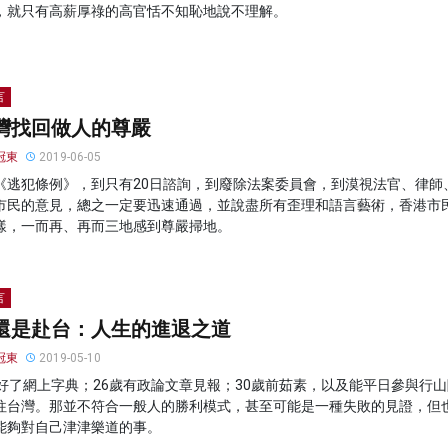
，就只有高薪厚祿的高官恬不知恥地說不理解。
言
灣找回做人的尊嚴
冠東
2019-06-05
《逃犯條例》，到只有20日諮詢，到廢除法案委員會，到漠視法官、律師
市民的意見，總之一定要迅速通過，並說盡所有歪理和語言藝術，香港市
樣，一而再、再而三地感到尊嚴掃地。
言
還是赴台：人生的進退之道
冠東
2019-05-10
做好了網上字典；26歲有政論文章見報；30歲前茹素，以及能平日參與行山
往台灣。那並不符合一般人的勝利模式，甚至可能是一種失敗的見證，但
能夠對自己津津樂道的事。