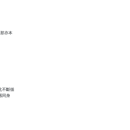
，那亦本
此不斷循
感同身