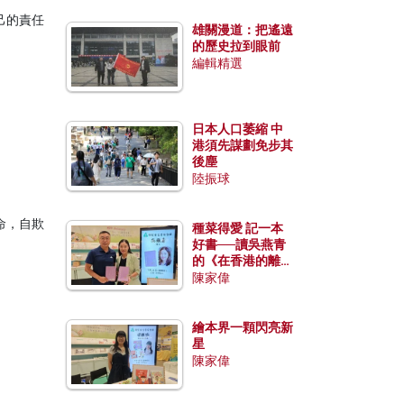
己的責任
雄關漫道：把遙遠
的歷史拉到眼前
編輯精選
日本人口萎縮 中
港須先謀劃免步其
後塵
陸振球
命，自欺
種菜得愛 記一本
好書──讀吳燕青
的《在香港的離島
種菜》
陳家偉
繪本界一顆閃亮新
星
陳家偉