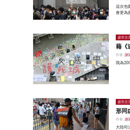
這次包
會更為
盛世忠
藉《
作者:
謝
我為2
盛世忠
形同
作者:
謝
大陸司