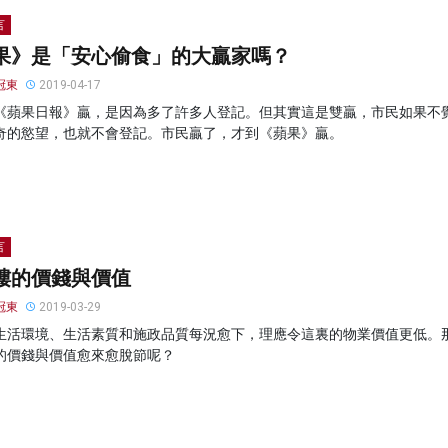
言
果》是「安心偷食」的大贏家嗎？
冠東
2019-04-17
《蘋果日報》贏，是因為多了許多人登記。但其實這是雙贏，市民如果不
奇的慾望，也就不會登記。市民贏了，才到《蘋果》贏。
言
樓的價錢與價值
冠東
2019-03-29
生活環境、生活素質和施政品質每況愈下，理應令這裏的物業價值更低。
的價錢與價值愈來愈脫節呢？