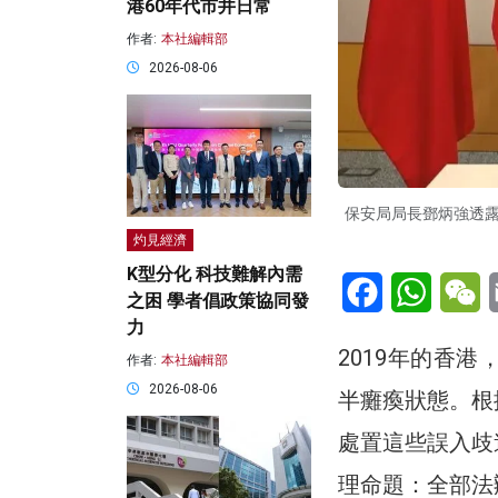
港60年代市井日常
作者:
本社編輯部
2026-08-06
保安局局長鄧炳強透
灼見經濟
K型分化 科技難解內需
Facebook
WhatsA
W
之困 學者倡政策協同發
力
2019年的香
作者:
本社編輯部
2026-08-06
半癱瘓狀態。根
處置這些誤入歧
理命題：全部法