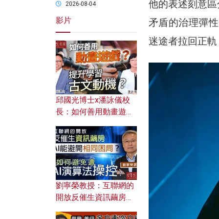
他的表述刻意區
2026-08-04
影片
矛盾的治理彈性
迷途者拉回正軌
邱國光博士x潘詠儀校
長：如何善用動畫遊戲
提升學習古文動機？
劉寧榮教授：互聯網的
開放反催生資訊繭房，
AI能避開相同困局？如