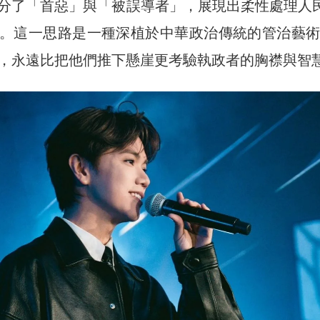
分了「首惡」與「被誤導者」，展現出柔性處理人
。這一思路是一種深植於中華政治傳統的管治藝術
，永遠比把他們推下懸崖更考驗執政者的胸襟與智