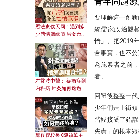
青年問題源
要理解這一創新
曆法家侯天同：遇到多
統儒家政治觀
少感情姻緣債 男女命途
惰」。把201
迥異？ 從八字能看透你
的七情六欲？
合事實，也不公
為施暴者之前
者。
左常波中醫： 從痛症到
內科病 針灸如何透過解
回歸後整整一代
筋結 精準調理身體？
少年們走上街頭
階段接受了錯誤
失責」的根本短
鄭俊傑校長X陳穎華主