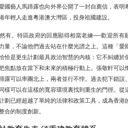
愛國藝人馬蹄露也向外界公開了一封自薦信，表明
港年輕人走進粵港澳大灣區，投身祖國建設。
然有。特區政府的回應顯得相當老練──歡迎所有
力量，不論他們過去站在什麼光譜之上。這種「愛
恰恰是更生計劃最具政治智慧的內核：它不糾纏於
把焦點放在當下和未來的積極行動上。張敬軒可以
蹄露可以率團北上，兩者並行不悖。過去犯下錯誤
同樣可以在這樣的寬容環境裏找到重生的門徑。從
計劃已經超越了單純的法律和政策工具，成為香港
整合的制度創新。