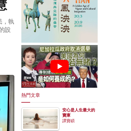
慧
民，執
的設
熱門文章
安心是人生最大的
寶庫
譚寶碩