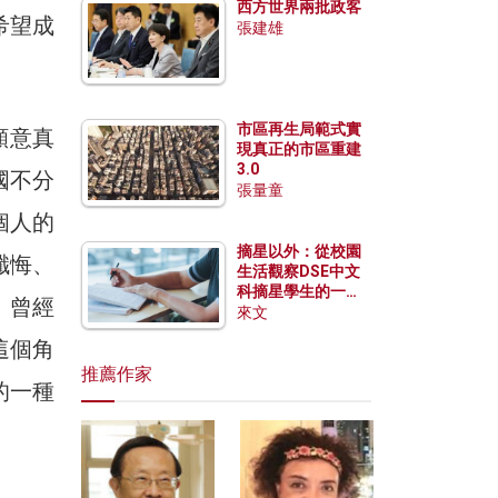
西方世界兩批政客
希望成
張建雄
市區再生局範式實
願意真
現真正的市區重建
3.0
國不分
張量童
個人的
摘星以外：從校園
懺悔、
生活觀察DSE中文
科摘星學生的一點
、曾經
特質
來文
這個角
推薦作家
的一種