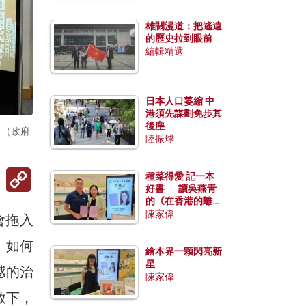
雄關漫道：把遙遠
的歷史拉到眼前
編輯精選
日本人口萎縮 中
港須先謀劃免步其
後塵
。（政府
陸振球
Copy
種菜得愛 記一本
Link
好書──讀吳燕青
的《在香港的離島
種菜》
陳家偉
會拖入
。如何
繪本界一顆閃亮新
星
感的治
陳家偉
放下，