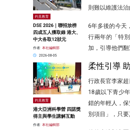
則難以維護法治
灼見教育
6年多後的今天
DSE 2026｜聯招放榜
四成五人獲取錄 港大、
行兩年的「特別
中大各取12狀元
加，引導他們翻
作者:
本社編輯部
2026-08-05
柔性引導 
行政長官李家超
18歲以下青少
灼見教育
錯的年輕人，保
港大亞洲科學營 四諾獎
別項目」，只要
得主與學生講解互動
作者:
本社編輯部