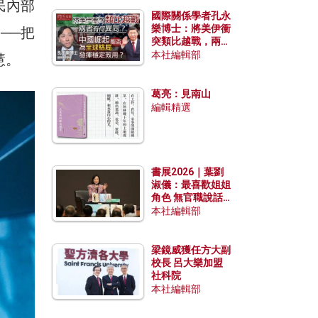
民內部
國際關係學者孔永
樂博士：將美伊衝
──把
突類比越戰，兩者
有何異同？中國崛
本社編輯部
慧。
起能否為全球格局
發揮穩定效用？
葛亮：見南山
編輯精選
書展2026｜葉劉
淑儀：最喜歡姐姐
角色 無官職說話
包袱少
本社編輯部
梁鏡威獲任方大副
校長 呂大樂加盟
社科院
本社編輯部