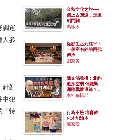
金秋文化之旅──
踏上古蜀道，走過
劍門關
低調運
馮珍今
輕人參
從顧生岳到沈平：
一個座右銘的兩代
傳承
劉家美
陳文鴻教授：北約
縱深空襲 俄羅斯
；針對
瀕臨戰敗邊緣？中
國零部件能左右戰
本社編輯部
件中犯
局走向？
的「特
行為不檢 培育教
化才能治本
陳家偉