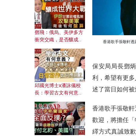
何避免遭AI演算法操
控？
鄧飛：俄烏、美伊多方
衝突交織，是否釀成世
香港歌手張敬軒透
界大戰？ 伊朗甘冒政權
風險攻擊美軍，背後有
何盤算？
保安局局長鄧
利，希望有更多
邱國光博士x潘詠儀校
述了當日如何被
長：學習古文有何意
義？ 粵語怎樣傳承文言
文之美？ 日常寫作如何
香港歌手張敬軒
應用？
歡迎，將擔任「
繹方式真誠致