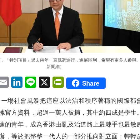
露，「特別項目」過去兩年一直低調進行，進展順利，希望有更多人參與
新聞網）
pp
eChat
Email
LinkedIn
Line
X
PrintFriendly
Share
港，一場社會風暴把這座以法治和秩序著稱的國際都
據官方資料，超過一萬人被捕，其中約四成是學生
途的青年，成為香港由亂及治道路上最棘手也最敏
辦，等於把整整一代人的一部分推向對立面；輕輕