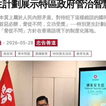
生計劃展示特區政府管治智
本質上屬於人民內部矛盾。對待犯下這樣錯誤的國
首惡必辦，脅從不問，立功受獎」──特別更生計劃
「脅從不問」方針在香港語境下的制度化落地。
飛
- 2026-05-28
忠告善道
保安局
青年問題
愛國教育
特別更生項目
教育失責