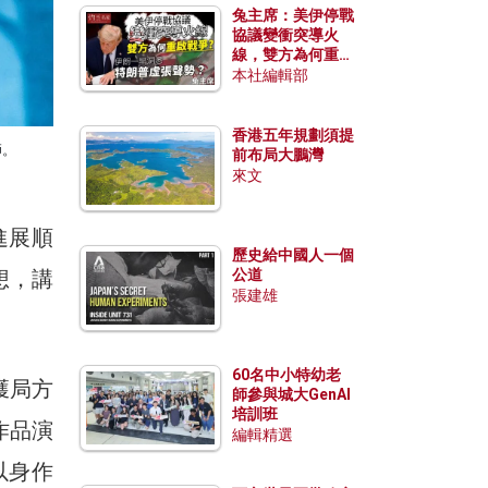
兔主席：美伊停戰
協議變衝突導火
線，雙方為何重啟
戰爭？伊朗一早洞
本社編輯部
悉特朗普虛張聲
勢？
香港五年規劃須提
師。
前布局大鵬灣
來文
進展順
歷史給中國人一個
想，講
公道
張建雄
60名中小特幼老
獲局方
師參與城大GenAI
培訓班
作品演
編輯精選
以身作