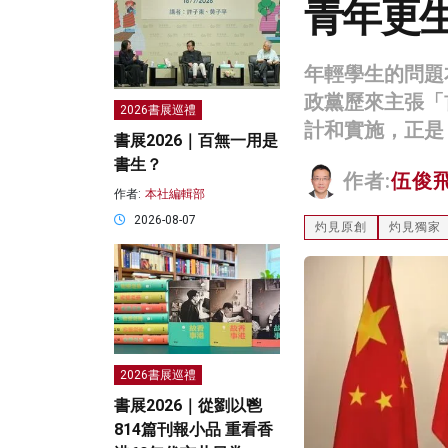
青年更
年輕學生的問題
政黨歷來主張「
2026書展巡禮
計和實施，正是
書展2026｜百無一用是
書生？
作者:
伍俊
作者:
本社編輯部
2026-08-07
灼見原創
灼見獨家
2026書展巡禮
書展2026｜從劉以鬯
814篇刊報小品 重看香