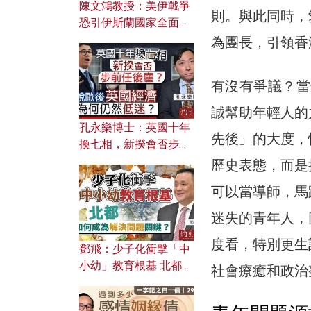
陳文鴻教授：美伊戰爭
則。與此同時，
恐引伊斯蘭國家全面反
撲？ 俄羅斯欲聯合伊朗
為團長，引領香
對付北約美國？
有沒有爭議？當
誠幫助年輕人的
孔永樂博士：英國十年
先後」的大度，
換七相，新揆會否步前
任後塵？脫歐後英國經
歷史表態，而是
濟為何仍然低迷？
可以當導師，馬
迷失的青年人，
度看，特別更生
鄧飛：少子化衝擊「中
小幼」教育根基 北都如
社會療癒和政治
何成為解決問題關鍵？