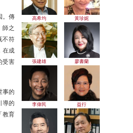
因。傳
高希均
黃珍妮
，師之
既不符
，在成
的受害
張建雄
廖書蘭
世事的
引導的
李偉民
益行
「教育