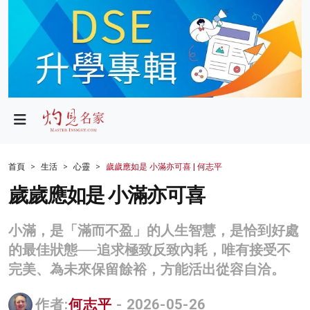
政局
教育
文化
財經
首頁
生活
心靈
歲歲應如是 小滿亦可喜 | 何志平
生活
歲歲應如是 小滿亦可喜
健康
小滿，是「滿而不盈」的人生智慧，是恰到好處
商業
的最佳狀態──追求極致反致內耗，唯有接受不
完美、為未來保留餘裕，方能活出從容自洽。
科技
影片
作者:
何志平
- 2026-05-26