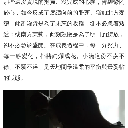
那些還沒實現的抱負、沒完成的心願，曾經鬱悶
於心，如今反成了賡續向前的盼頭。猶如北方麥
穗，此刻灌漿是為了未來的收穫，卻不必急着熟
透；或南方茉莉，此刻鼓脹是為了明日的綻放，
卻不必急於盛開。在成長過程中，每一分努力、
每一點變化，都將絢爛成花。小滿這份不疾不
徐、不驕不躁，是天地間最溫柔的平衡與最妥帖
的狀態。