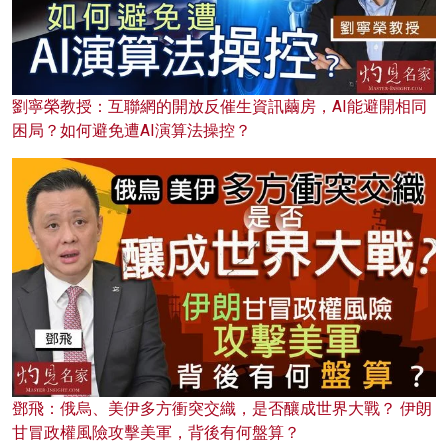
劉寧榮教授：互聯網的開放反催生資訊繭房，AI能避開相同
困局？如何避免遭AI演算法操控？
鄧飛：俄烏、美伊多方衝突交織，是否釀成世界大戰？ 伊朗
甘冒政權風險攻擊美軍，背後有何盤算？