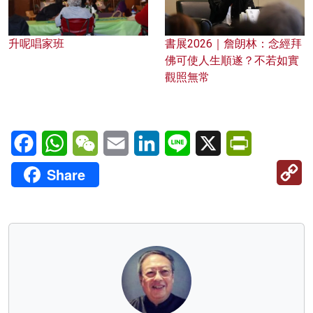
升呢唱家班
書展2026｜詹朗林：念經拜
佛可使人生順遂？不若如實
觀照無常
Facebook
WhatsApp
WeChat
Email
LinkedIn
Line
X
PrintFriendl
C
Share
Li