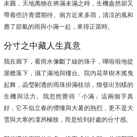
未圓，天地萬物在將滿未滿之時，生機盎然卻又
帶着些許青澀期待。南方近來多雨，清涼的風和
應了節氣的雨與小滿一起，來得正當時。
分寸之中藏人生真意
我在廊下，看雨水像斷了線的珠子，嘩啦啦地從
屋檐落下，濕了滿地與樓台。院內花草樹木搖曳
起舞，晶瑩剔透的雨珠掛滿枝頭，煥發出別樣的
生機與活力。我忽然覺得「小滿」這兩個字真
好，它不似立春的懵懂與大暑的熱烈，更不是大
雪與大寒的凜冽極致，而是恰到好處的分寸感。