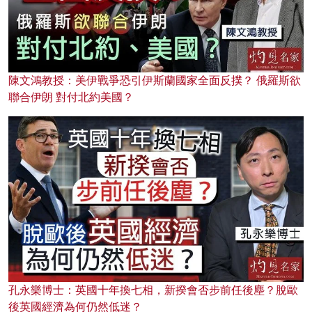
陳文鴻教授：美伊戰爭恐引伊斯蘭國家全面反撲？ 俄羅斯欲
聯合伊朗 對付北約美國？
孔永樂博士：英國十年換七相，新揆會否步前任後塵？脫歐
後英國經濟為何仍然低迷？