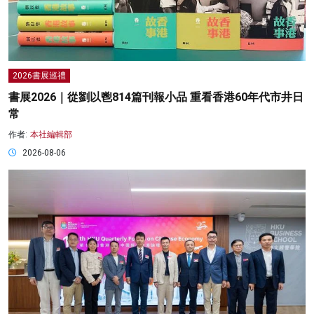
2026書展巡禮
書展2026｜從劉以鬯814篇刊報小品 重看香港60年代市井日
常
作者:
本社編輯部
2026-08-06