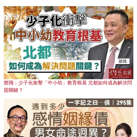
鄧飛：少子化衝擊「中小幼」教育根基 北都如何成為解決問
題關鍵？