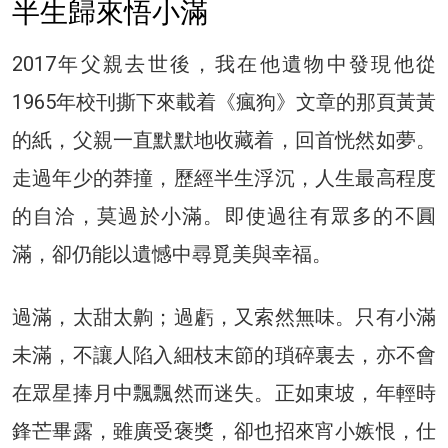
半生歸來悟小滿
2017年父親去世後，我在他遺物中發現他從
1965年校刊撕下來載着《瘋狗》文章的那頁黃黃
的紙，父親一直默默地收藏着，回首恍然如夢。
走過年少的莽撞，歷經半生浮沉，人生最高程度
的自洽，莫過於小滿。即使過往有眾多的不圓
滿，卻仍能以遺憾中尋覓美與幸福。
過滿，太甜太齁；過虧，又索然無味。只有小滿
未滿，不讓人陷入細枝末節的瑣碎裏去，亦不會
在眾星捧月中飄飄然而迷失。正如東坡，年輕時
鋒芒畢露，雖廣受褒獎，卻也招來宵小嫉恨，仕