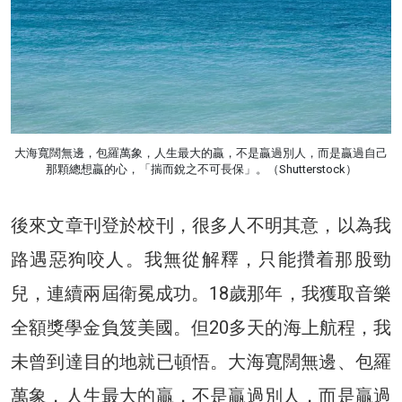
大海寬闊無邊，包羅萬象，人生最大的贏，不是贏過別人，而是贏過自己
那顆總想贏的心，「揣而銳之不可長保」。（Shutterstock）
後來文章刊登於校刊，很多人不明其意，以為我
路遇惡狗咬人。我無從解釋，只能攢着那股勁
兒，連續兩屆衛冕成功。18歲那年，我獲取音樂
全額獎學金負笈美國。但20多天的海上航程，我
未曾到達目的地就已頓悟。大海寬闊無邊、包羅
萬象，人生最大的贏，不是贏過別人，而是贏過