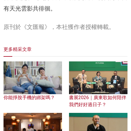
有天光雲影共徘徊。
原刊於《文匯報》，本社獲作者授權轉載。
更多精采文章
你能掙脫手機的綁架嗎？
書展2026｜廣東歌如何陪伴
我們好好過日子？