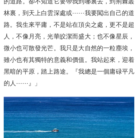
的道路。卻不知道它要帶我到哪裏去，到荊棘叢
林裏，到天上白雲深處或⋯⋯我要闖出自己的道
路。我生來平庸，不是站在頂尖之處，更不是超
人，不像月亮，光華皎潔而盛大；也不像星辰，
微小也可散發光芒。我只是大自然的一粒塵埃，
雖小也有其獨特的意義和價值。我站起來，迎着
黑暗的平原，踏上路途。『我總是一個庸碌平凡
的人⋯⋯』」