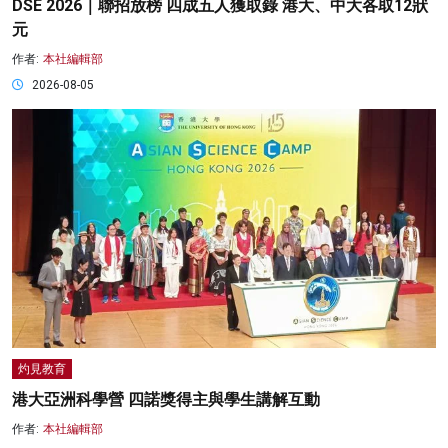
DSE 2026｜聯招放榜 四成五人獲取錄 港大、中大各取12狀
元
作者:
本社編輯部
2026-08-05
灼見教育
港大亞洲科學營 四諾獎得主與學生講解互動
作者:
本社編輯部