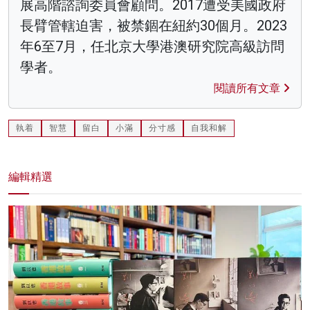
展高階諮詢委員會顧問。2017遭受美國政府
長臂管轄迫害，被禁錮在紐約30個月。2023
年6至7月，任北京大學港澳研究院高級訪問
學者。
閱讀所有文章
執着
智慧
留白
小滿
分寸感
自我和解
編輯精選