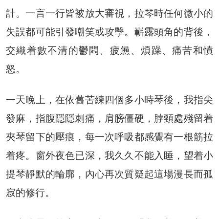
計。一言一行皆被放大審視，拉琴時任何微小的
失誤都可能引發嘲笑或攻擊。嶄露頭角的背後，
交織着數不清的鬱悶、疲憊、煩躁、痛苦和憤
怒。
一天晚上，在依舊苦練四個多小時琴後，我指尖
發麻，指腹隱隱刺痛，肩膀僵硬，脖頸處殘留着
夾琴留下的壓痕，每一次呼吸都感覺有一根筋拉
着疼。窗外夜色已深，我久久不能入睡，望着小
提琴靜默的輪廓，內心再次質疑起這場漫長而孤
寂的修行。