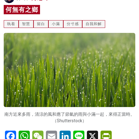
名家榜
何無有之鄉
灼見活動
執着
智慧
留白
小滿
分寸感
自我和解
關於我們
南方近來多雨，清涼的風和應了節氣的雨與小滿一起，來得正當時。
（Shutterstock）
Facebook
WhatsApp
WeChat
Email
LinkedIn
Line
X
PrintFriendl