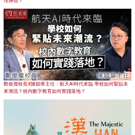
理身體？
鄭俊傑校長X陳穎華主任：航天AI時代來臨 學校如何緊貼未
來潮流？校內數字教育如何實踐落地？