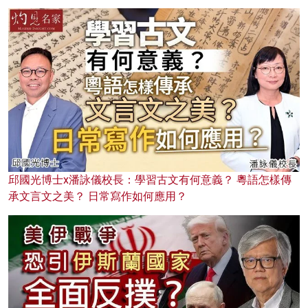
邱國光博士x潘詠儀校長：學習古文有何意義？ 粵語怎樣傳
承文言文之美？ 日常寫作如何應用？