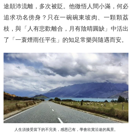
途顛沛流離，多次被貶。他徹悟人間小滿，何必
追求功名傍身？只在一碗碗東坡肉、一顆顆荔
枝，與「人有悲歡離合，月有陰晴圓缺」中活出
了「一蓑煙雨任平生」的知足常樂與隨遇而安。
人生須接受當下的不完美，感恩已有，學會欣賞沿途的風景。