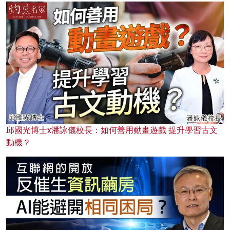
邱國光博士x潘詠儀校長：如何善用動畫遊戲 提升學習古文
動機？