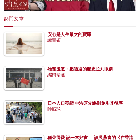
熱門文章
安心是人生最大的寶庫
譚寶碩
雄關漫道：把遙遠的歷史拉到眼前
編輯精選
日本人口萎縮 中港須先謀劃免步其後塵
陸振球
種菜得愛 記一本好書──讀吳燕青的《在香港