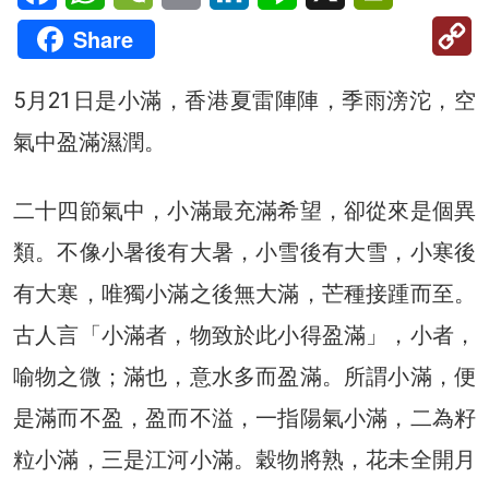
C
Share
Li
5月21日是小滿，香港夏雷陣陣，季雨滂沱，空
氣中盈滿濕潤。
二十四節氣中，小滿最充滿希望，卻從來是個異
類。不像小暑後有大暑，小雪後有大雪，小寒後
有大寒，唯獨小滿之後無大滿，芒種接踵而至。
古人言「小滿者，物致於此小得盈滿」，小者，
喻物之微；滿也，意水多而盈滿。所謂小滿，便
是滿而不盈，盈而不溢，一指陽氣小滿，二為籽
粒小滿，三是江河小滿。穀物將熟，花未全開月