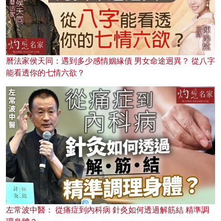
曆法家侯天同：遇到多少感情姻緣債 男女命途迥異？ 從八字
能看透你的七情六欲？
左常波中醫： 從痛症到內科病 針灸如何透過解筋結 精準調