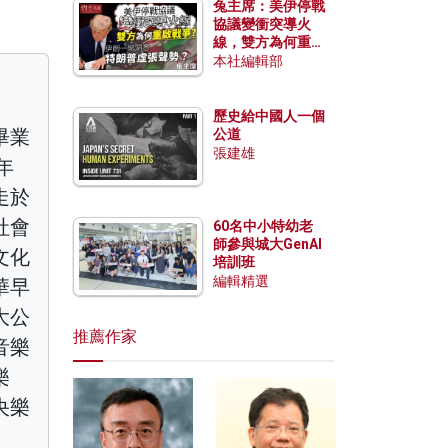
兔主席：美伊停戰
協議變衝突導火
線，雙方為何重啟
戰爭？伊朗一早洞
本社編輯部
悉特朗普虛張聲
勢？
歷史給中國人一個
畢業
公道
張建雄
年
走於
社會
60名中小特幼老
師參與城大GenAI
文化
培訓班
編輯精選
華早
大公
推薦作家
音樂
樂
央樂