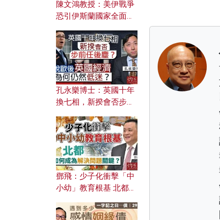
陳文鴻教授：美伊戰爭
恐引伊斯蘭國家全面反
撲？ 俄羅斯欲聯合伊朗
對付北約美國？
孔永樂博士：英國十年
換七相，新揆會否步前
任後塵？脫歐後英國經
濟為何仍然低迷？
鄧飛：少子化衝擊「中
小幼」教育根基 北都如
何成為解決問題關鍵？