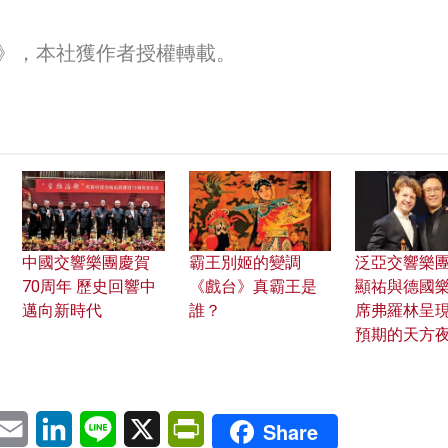
》，本社獲作者授權轉載。
中國交響樂團慶賀
霸王別姬的變調
泛亞交響樂
70周年 歷史回響中
《戲台》真霸王是
顯祐與德國
邁向新時代
誰？
席弗羅林呈
預期的天方
pp
eChat
Email
LinkedIn
Line
X
PrintFriendly
Share