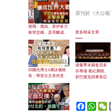
何避免遭AI演算法操
控？
原刊於《大公報
鄧飛：俄烏、美伊多方
更多精采文章
衝突交織，是否釀成世
界大戰？ 伊朗甘冒政權
風險攻擊美軍，背後有
何盤算？
港樂季末兩套貝多
邱國光博士x潘詠儀校
芬專場 看紀弗朗、
長：學習古文有何意
舒巴傑克與畢美亞
義？ 粵語怎樣傳承文言
文之美？ 日常寫作如何
應用？
Facebook
WhatsA
W