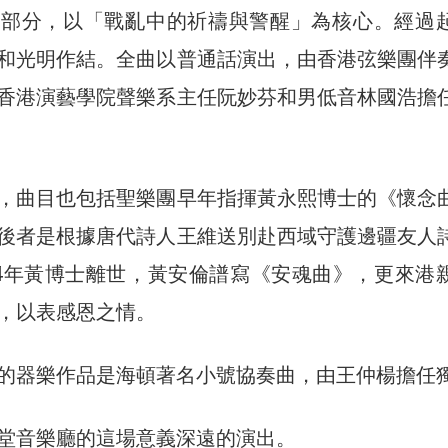
四部分，以「戰亂中的祈禱與警醒」為核心。經過
和光明作結。全曲以普通話演出，由香港弦樂團伴
香港演藝學院聲樂系主任阮妙芬和男低音林國浩擔
，曲目也包括聖樂團早年指揮黃永熙博士的《懷念
後者是根據唐代詩人王維送別赴西域守護邊疆友人
04年黃博士離世，黃安倫譜寫《安魂曲》，更來港
，以表感恩之情。
的器樂作品是海頓著名小號協奏曲，由王仲楊擔任
堂音樂廳的這場意義深遠的演出。