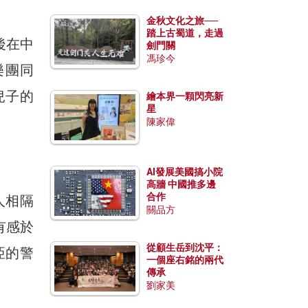
金秋文化之旅──
踏上古蜀道，走過
後在中
劍門關
馮珍今
樂團同
兒子的
繪本界一顆閃亮新
星
陳家偉
AI發展美國搞小院
高牆 中國推多邊
合作
人相隔
關品方
有感於
從顧生岳到沈平：
亞的警
一個座右銘的兩代
傳承
劉家美