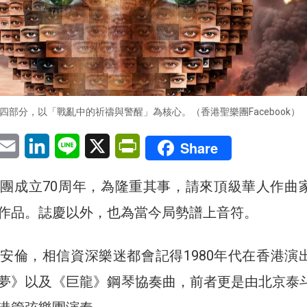
四部分，以「戰亂中的祈禱與警醒」為核心。（香港聖樂團Facebook）
pp
eChat
Email
LinkedIn
Line
X
PrintFriendly
Share
團成立70周年，為隆重其事，請來頂級華人作曲
作品。誌慶以外，也為當今局勢譜上音符。
安倫，相信資深樂迷都會記得1980年代在香港演
夢》以及《巨龍》鋼琴協奏曲，前者更是由北京泰