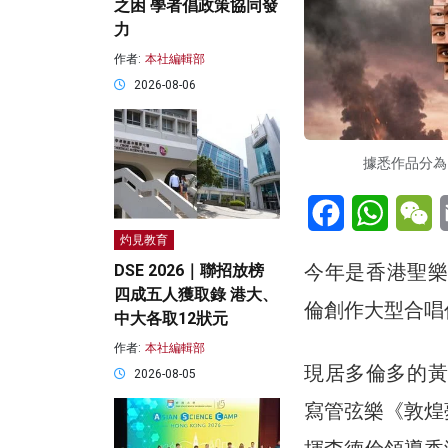
之困 學者倡政策協同發
力
作者:
本社編輯部
2026-08-06
據悉作品分為
Facebook
WhatsA
W
灼見教育
今年是香港聖樂
DSE 2026｜聯招放榜
四成五人獲取錄 港大、
倫創作大型合唱
中大各取12狀元
作者:
本社編輯部
現居多倫多的黃
2026-08-05
寫管弦樂《敦煌