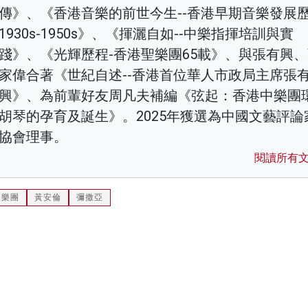
傳》、《香港音樂的前世今生--香港早期音樂發展
1930s-1950s》、《揮灑自如--中樂指揮培訓與實
踐》、《光輝歷程-香港聖樂團65載》、與張有興
家偉合著《世紀自述--香港首位華人市政局主席張
興》、為前輩好友周凡夫補編《弦起：香港中樂團
胡琴的孕育及誕生》。2025年獲選為中國文藝評論
協會理事。
閱讀所有
聖樂團
黃安倫
彌撒亞