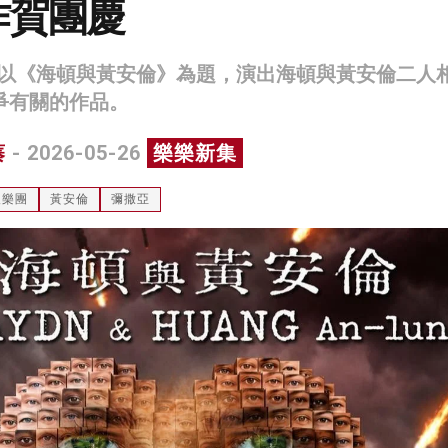
作賀團慶
以《海頓與黃安倫》為題，演出海頓與黃安倫二人
戰爭有關的作品。
蓁
- 2026-05-26
樂樂新集
聖樂團
黃安倫
彌撒亞