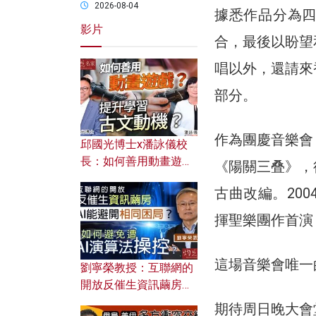
2026-08-04
據悉作品分為
影片
合，最後以盼望
唱以外，還請來
部分。
作為團慶音樂會
邱國光博士x潘詠儀校
長：如何善用動畫遊戲
《陽關三叠》，
提升學習古文動機？
古曲改編。20
揮聖樂團作首演
這場音樂會唯一
劉寧榮教授：互聯網的
開放反催生資訊繭房，
AI能避開相同困局？如
期待周日晚大會