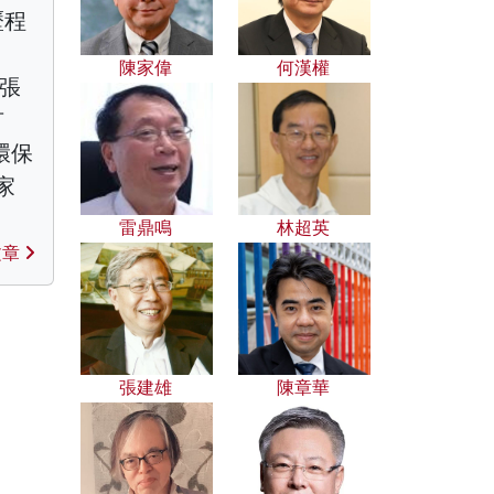
歷程
陳家偉
何漢權
、張
有
環保
家
雷鼎鳴
林超英
文章
張建雄
陳章華