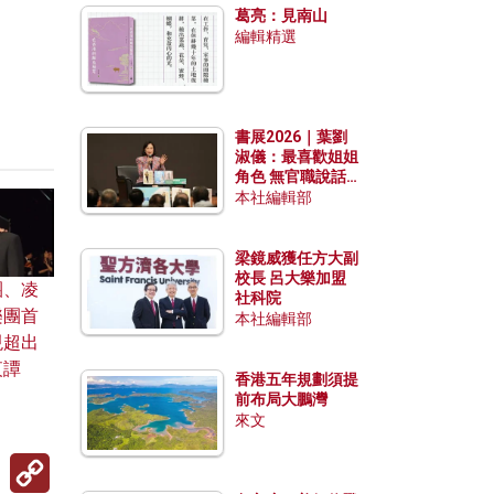
葛亮：見南山
編輯精選
書展2026｜葉劉
淑儀：最喜歡姐姐
角色 無官職說話
包袱少
本社編輯部
梁鏡威獲任方大副
校長 呂大樂加盟
團、凌
社科院
樂團首
本社編輯部
現超出
夜譚
香港五年規劃須提
前布局大鵬灣
來文
Copy
Link