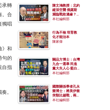
起承轉
陳文鴻教授：北約
縱深空襲 俄羅斯
奏。合
瀕臨戰敗邊緣？中
國零部件能左右戰
本社編輯部
任獨唱
局走向？
行為不檢 培育教
化才能治本
陳家偉
曲》和
詩句的
關品方博士：台灣
九合一選舉 民進
親自指
黨大失人心 藍白
合作有望拿下七成
本社編輯部
以上縣市？
國際關係學者孔永
樂博士：將美伊衝
獨奏。
突類比越戰，兩者
有何異同？中國崛
本社編輯部
起能否為全球格局
發揮穩定效用？