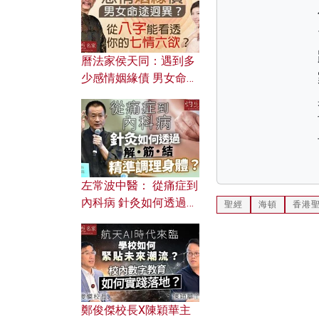
曆法家侯天同：遇到多
少感情姻緣債 男女命途
迥異？ 從八字能看透你
的七情六欲？
左常波中醫： 從痛症到
內科病 針灸如何透過解
聖經
海頓
香港
筋結 精準調理身體？
鄭俊傑校長X陳穎華主