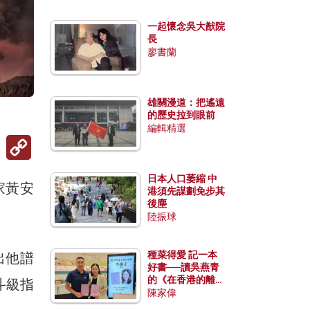
一起懷念吳大猷院
長
廖書蘭
雄關漫道：把遙遠
的歷史拉到眼前
編輯精選
Copy
Link
日本人口萎縮 中
家黃安
港須先謀劃免步其
後塵
陸振球
種菜得愛 記一本
出他譜
好書──讀吳燕青
的《在香港的離島
斗級指
種菜》
陳家偉