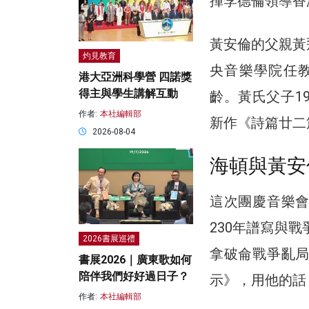
揮李德倫領導香
黃安倫的父親黃
灼見教育
央音樂學院任教
港大亞洲科學營 四諾獎
得主與學生講解互動
齡。黃氏父子1
作者:
本社編輯部
新作《詩篇廿二
2026-08-04
海頓與黃安
這次團慶音樂
230年譜寫與
2026書展巡禮
拿破侖戰爭亂
書展2026｜廣東歌如何
陪伴我們好好過日子？
示》，用他的話
作者:
本社編輯部