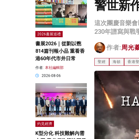
警世新
這次團慶音樂會
230年譜寫與
2026書展巡禮
書展2026｜從劉以鬯
作者:
周光
814篇刊報小品 重看香
港60年代市井日常
聖經
海頓
香港
作者:
本社編輯部
2026-08-06
灼見經濟
K型分化 科技難解內需