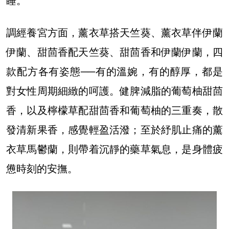
睡。
調經養宮方面，薰衣草搭天竺葵、薰衣草伴伊蘭
伊蘭、甜茴香配天竺葵、甜茴香和伊蘭伊蘭，四
款配方各有姿態──有的溫婉，有的醇厚，都是
對女性周期細緻的呵護。健脾減脂的葡萄柚甜茴
香，以及檸檬草配甜茴香和葡萄柚的三重奏，散
發清新果香，感覺輕盈活潑；至於紓肌止痛的薰
衣草馬鬱蘭，則帶着沉靜的藥草氣息，是身體疲
憊時刻的安撫。