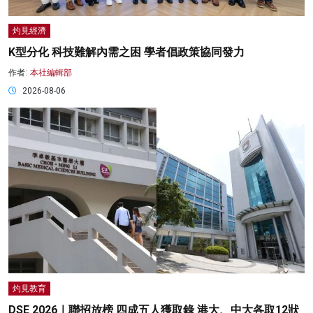
灼見經濟
K型分化 科技難解內需之困 學者倡政策協同發力
作者:
本社編輯部
2026-08-06
灼見教育
DSE 2026｜聯招放榜 四成五人獲取錄 港大、中大各取12狀