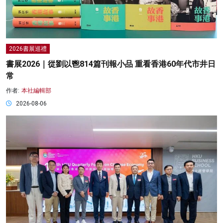
2026書展巡禮
書展2026｜從劉以鬯814篇刊報小品 重看香港60年代市井日
常
作者:
本社編輯部
2026-08-06