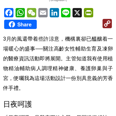
Facebook
WhatsApp
WeChat
Email
LinkedIn
Line
X
PrintFriendl
C
Share
Li
3月的風還帶着些許涼意，機構裏卻已醞釀着一
場暖心的盛事──關注高齡女性輔助生育及凍卵
的醫療資訊活動即將展開。主管知道我有使用植
物精油輔助病人調理精神健康、養護卵巢與子
宮，便囑我為這場活動設計一份別具意義的芳香
伴手禮。
日夜呵護