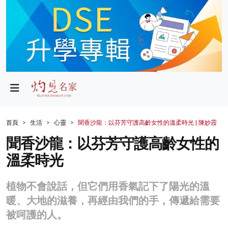
政局
教育
文化
財經
首頁
生活
心靈
聞香沙龍：以芬芳守護高齡女性的溫柔時光 | 陳妙霞
生活
聞香沙龍：以芬芳守護高齡女性的
溫柔時光
健康
商業
植物不會說話，但它們用香氣記下了陽光的溫
暖、大地的滋養，再經由我們的手，傳遞給需要
科技
被呵護的人。
影片