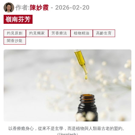
作者:
陳妙霞
- 2026-02-20
名家榜
嶺南芬芳
灼見活動
關於我們
灼見原創
灼見獨家
芳香療法
植物精油
高齡生育
聞香沙龍
以香療癒身心，從來不是玄學，而是植物與人類最古老的盟約。
（Unsplash）