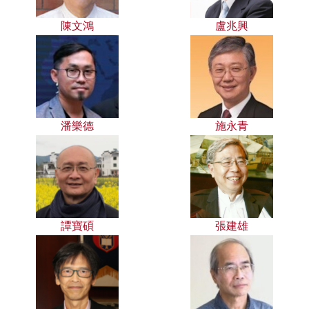
陳文鴻
盧兆興
潘樂德
施永青
譚寶碩
張建雄