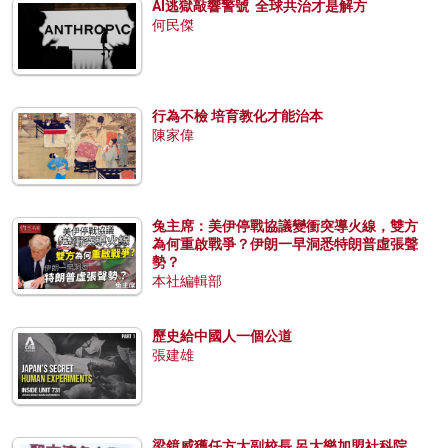
AI逃獄敲響警號 全球共治才是解方
何民傑
行為不檢 培育教化才能治本
陳家偉
兔主席：美伊停戰協議變衝突導火線，雙方
為何重啟戰爭？伊朗一早洞悉特朗普虛張聲
勢？
本社編輯部
歷史給中國人一個公道
張建雄
梁鏡威獲任方大副校長 呂大樂加盟社科院