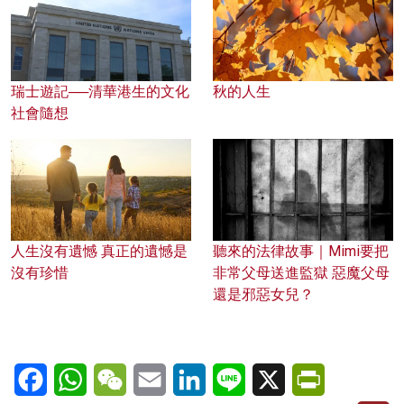
瑞士遊記──清華港生的文化
秋的人生
社會隨想
人生沒有遺憾 真正的遺憾是
聽來的法律故事｜Mimi要把
沒有珍惜
非常父母送進監獄 惡魔父母
還是邪惡女兒？
Facebook
WhatsApp
WeChat
Email
LinkedIn
Line
X
PrintFriendl