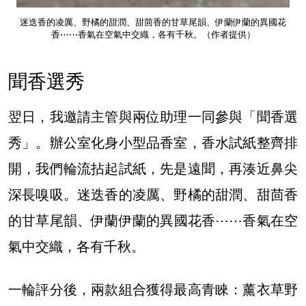
迷迭香的凌厲、野橘的甜潤、甜茴香的甘草尾韻、伊蘭伊蘭的異國花
香⋯⋯香氣在空氣中交織，各有千秋。（作者提供）
聞香選秀
翌日，我邀請主管與兩位助理一同參與「聞香選
秀」。辦公室化身小型品香室，香水試紙整齊排
開，我們輪流拈起試紙，先是遠聞，再湊近鼻尖
深長嗅吸。迷迭香的凌厲、野橘的甜潤、甜茴香
的甘草尾韻、伊蘭伊蘭的異國花香⋯⋯香氣在空
氣中交織，各有千秋。
一輪評分後，兩款組合獲得最高青睞：薰衣草野