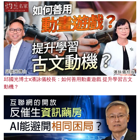
邱國光博士x潘詠儀校長：如何善用動畫遊戲 提升學習古文
動機？