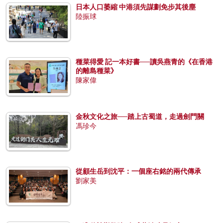
日本人口萎縮 中港須先謀劃免步其後塵
陸振球
種菜得愛 記一本好書──讀吳燕青的《在香港
的離島種菜》
陳家偉
金秋文化之旅──踏上古蜀道，走過劍門關
馮珍今
從顧生岳到沈平：一個座右銘的兩代傳承
劉家美