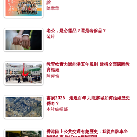
誼
陳章華
老公，是必需品？還是奢侈品？
范玲
教育軟實力賦能港五年規劃 建構全面國際教
育樞紐
陳偉倫
書展2026｜走過百年 九龍寨城如何延續歷史
傳奇？
本社編輯部
香港陸上公共交通有趣歷史：我從白牌車坐
到網約車 從紅van坐到邨巴