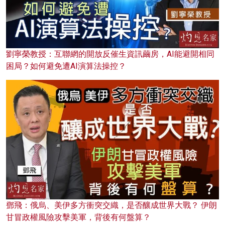
劉寧榮教授：互聯網的開放反催生資訊繭房，AI能避開相同
困局？如何避免遭AI演算法操控？
鄧飛：俄烏、美伊多方衝突交織，是否釀成世界大戰？ 伊朗
甘冒政權風險攻擊美軍，背後有何盤算？