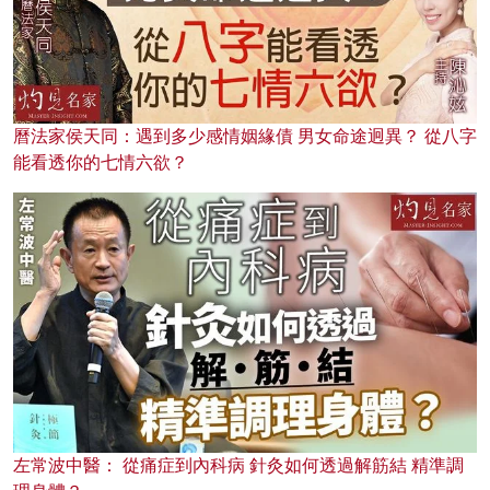
曆法家侯天同：遇到多少感情姻緣債 男女命途迥異？ 從八字
能看透你的七情六欲？
左常波中醫： 從痛症到內科病 針灸如何透過解筋結 精準調