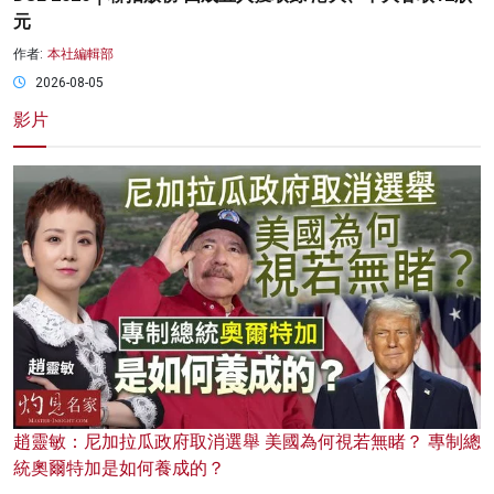
元
作者:
本社編輯部
2026-08-05
影片
趙靈敏：尼加拉瓜政府取消選舉 美國為何視若無睹？ 專制總
統奧爾特加是如何養成的？