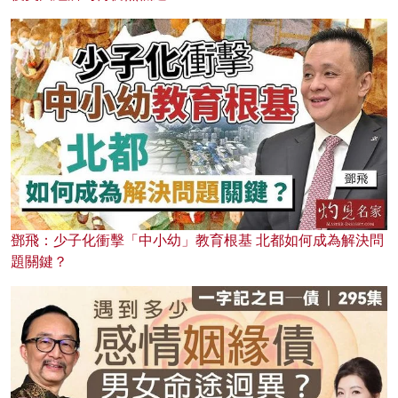
鄧飛：少子化衝擊「中小幼」教育根基 北都如何成為解決問
題關鍵？