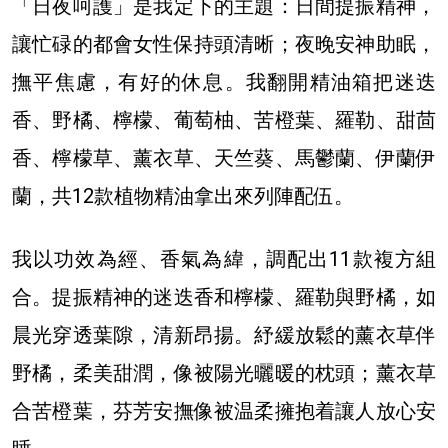
「日夜呵護」是我定下的主題：日間提振精神，
讓忙碌的都會女性保持頭清晰；夜晚安神助眠，
撫平焦慮，有好的休息。我翻開精油箱把迷迭
香、野橘、檸檬、葡萄柚、苦橙葉、羅勒、甜茴
香、檸檬草、薰衣草、天竺葵、馬鬱蘭、伊蘭伊
蘭，共12款植物精油拿出來列陣配伍。
我以功效為經、香氣為緯，調配出11款複方組
合。提振精神的迷迭香和檸檬、羅勒與野橘，如
晨光穿透葉隙，清新昂揚。紓緩放鬆的薰衣草伴
野橘，柔美甜潤，像被陽光曬暖的枕頭；薰衣草
合苦橙葉，芬芳安撫像被温柔擁抱着讓人放心安