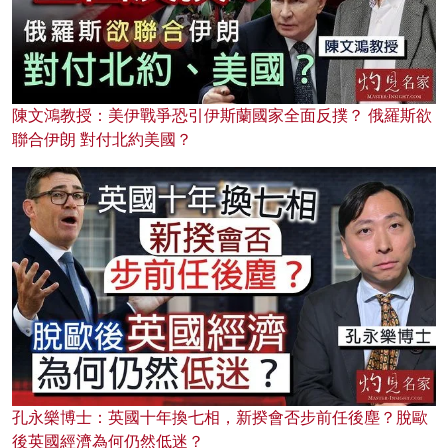
陳文鴻教授：美伊戰爭恐引伊斯蘭國家全面反撲？ 俄羅斯欲
聯合伊朗 對付北約美國？
孔永樂博士：英國十年換七相，新揆會否步前任後塵？脫歐
後英國經濟為何仍然低迷？