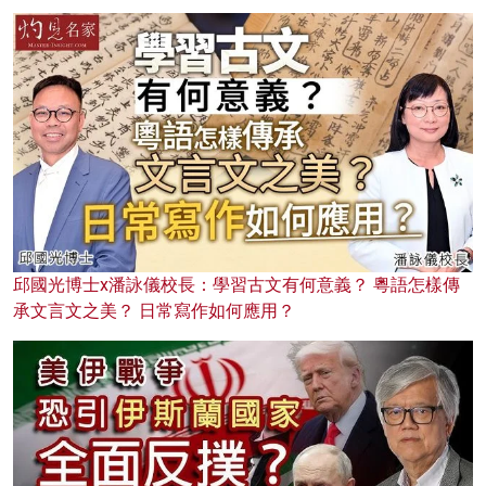
邱國光博士x潘詠儀校長：學習古文有何意義？ 粵語怎樣傳
承文言文之美？ 日常寫作如何應用？