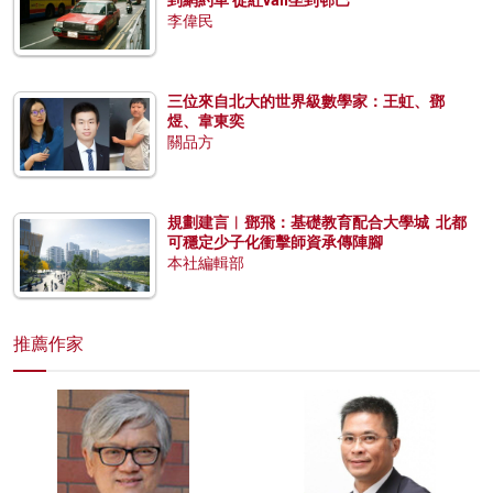
李偉民
三位來自北大的世界級數學家：王虹、鄧
煜、韋東奕
關品方
規劃建言︱鄧飛：基礎教育配合大學城 北都
可穩定少子化衝擊師資承傳陣腳
本社編輯部
推薦作家