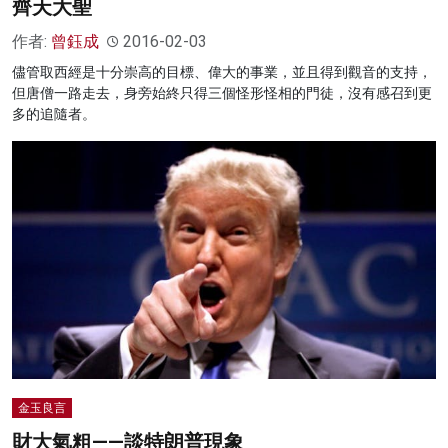
齊天大聖
作者:
曾鈺成
2016-02-03
儘管取西經是十分崇高的目標、偉大的事業，並且得到觀音的支持，
但唐僧一路走去，身旁始終只得三個怪形怪相的門徒，沒有感召到更
多的追隨者。
金玉良言
財大氣粗——談特朗普現象