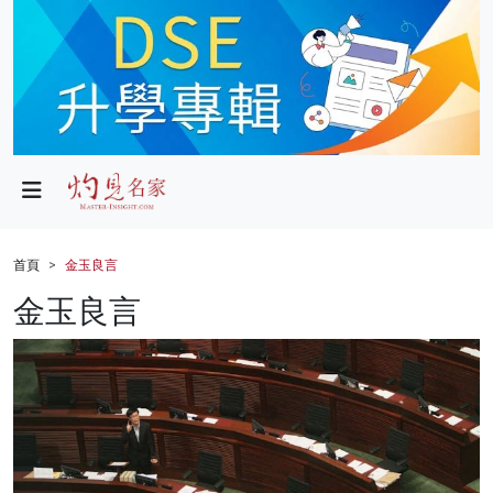
政局
教育
文化
財經
首頁
金玉良言
生活
金玉良言
健康
商業
科技
影片