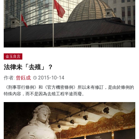
金玉良言
法律未「去殖」？
作者:
曾鈺成
2015-10-14
《刑事罪行條例》和《官方機密條例》所以未有修訂，是由於條例的
特殊內容，而不是因為去殖工程半途而廢。