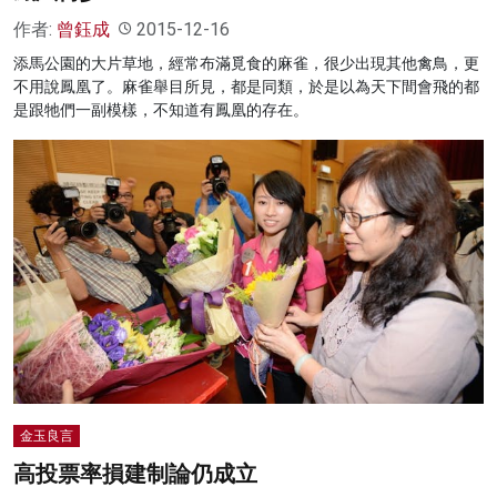
作者:
曾鈺成
2015-12-16
添馬公園的大片草地，經常布滿覓食的麻雀，很少出現其他禽鳥，更
不用說鳳凰了。麻雀舉目所見，都是同類，於是以為天下間會飛的都
是跟牠們一副模樣，不知道有鳳凰的存在。
金玉良言
高投票率損建制論仍成立