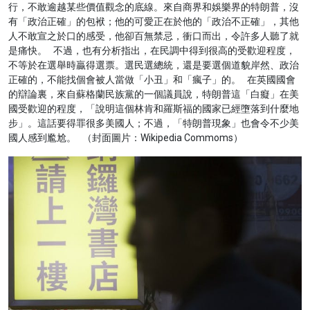
行，不敢逾越某些價值觀念的底線。來自商界和娛樂界的特朗普，沒
有「政治正確」的包袱；他的可愛正在於他的「政治不正確」，其他
人不敢宣之於口的感受，他卻百無禁忌，衝口而出，令許多人聽了就
是痛快。 不過，也有分析指出，在民調中得到很高的受歡迎程度，
不等於在選舉時贏得選票。選民選總統，還是要選個道貌岸然、政治
正確的，不能找個會被人當做「小丑」和「瘋子」的。 在英國國會
的辯論裏，來自蘇格蘭民族黨的一個議員說，特朗普這「白癡」在美
國受歡迎的程度，「說明這個林肯和羅斯福的國家已經墮落到什麼地
步」。這話要得罪很多美國人；不過，「特朗普現象」也會令不少美
國人感到尷尬。 （封面圖片：Wikipedia Commoms）