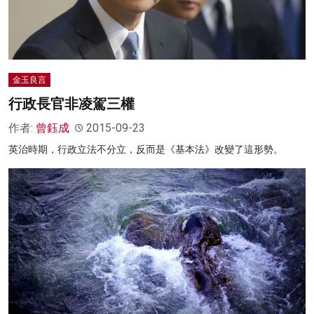
金玉良言
行政長官非凌駕三權
作者:
曾鈺成
2015-09-23
英治時期，行政立法不分立，反而是《基本法》改變了這形勢。