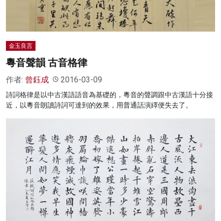
金玉良言
粵音聲韻 古音格律
作者:
曾鈺成
2016-03-09
詩詞格律是以中古漢語語音為基礎的，粵音的聲調跟中古漢語十分接
近，以粵音朗讀詩詞可達到的效果，用普通話演繹便失去了。