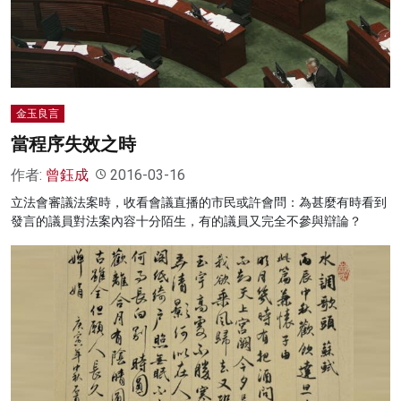
名家榜
灼見活動
關於我們
金玉良言
當程序失效之時
作者:
曾鈺成
2016-03-16
立法會審議法案時，收看會議直播的市民或許會問：為甚麼有時看到
發言的議員對法案內容十分陌生，有的議員又完全不參與辯論？