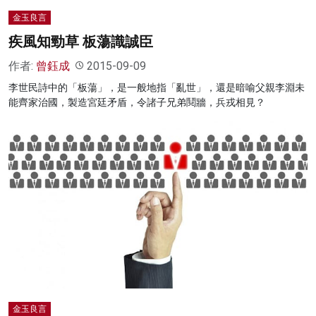
金玉良言
疾風知勁草 板蕩識誠臣
作者:
曾鈺成
2015-09-09
李世民詩中的「板蕩」，是一般地指「亂世」，還是暗喻父親李淵未
能齊家治國，製造宮廷矛盾，令諸子兄弟鬩牆，兵戎相見？
金玉良言