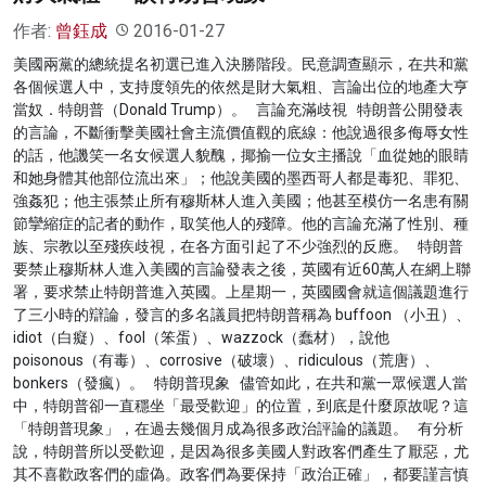
作者:
曾鈺成
2016-01-27
美國兩黨的總統提名初選已進入決勝階段。民意調查顯示，在共和黨
各個候選人中，支持度領先的依然是財大氣粗、言論出位的地產大亨
當奴．特朗普（Donald Trump）。 言論充滿歧視 特朗普公開發表
的言論，不斷衝擊美國社會主流價值觀的底線：他說過很多侮辱女性
的話，他譏笑一名女候選人貌醜，揶揄一位女主播說「血從她的眼睛
和她身體其他部位流出來」；他說美國的墨西哥人都是毒犯、罪犯、
強姦犯；他主張禁止所有穆斯林人進入美國；他甚至模仿一名患有關
節攣縮症的記者的動作，取笑他人的殘障。他的言論充滿了性別、種
族、宗教以至殘疾歧視，在各方面引起了不少強烈的反應。 特朗普
要禁止穆斯林人進入美國的言論發表之後，英國有近60萬人在網上聯
署，要求禁止特朗普進入英國。上星期一，英國國會就這個議題進行
了三小時的辯論，發言的多名議員把特朗普稱為 buffoon （小丑）、
idiot（白癡）、fool（笨蛋）、wazzock（蠢材），說他
poisonous（有毒）、corrosive（破壞）、ridiculous（荒唐）、
bonkers（發瘋）。 特朗普現象 儘管如此，在共和黨一眾候選人當
中，特朗普卻一直穩坐「最受歡迎」的位置，到底是什麼原故呢？這
「特朗普現象」，在過去幾個月成為很多政治評論的議題。 有分析
說，特朗普所以受歡迎，是因為很多美國人對政客們產生了厭惡，尤
其不喜歡政客們的虛偽。政客們為要保持「政治正確」，都要謹言慎