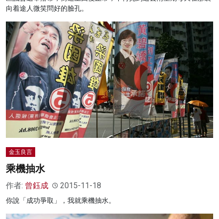
向着途人微笑問好的臉孔。
金玉良言
乘機抽水
作者:
曾鈺成
2015-11-18
你說「成功爭取」，我就乘機抽水。