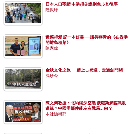
日本人口萎縮 中港須先謀劃免步其後塵
陸振球
種菜得愛 記一本好書──讀吳燕青的《在香港
的離島種菜》
陳家偉
金秋文化之旅──踏上古蜀道，走過劍門關
馮珍今
陳文鴻教授：北約縱深空襲 俄羅斯瀕臨戰敗
邊緣？中國零部件能左右戰局走向？
本社編輯部