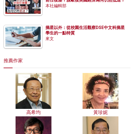
前任後塵？脫歐後英國經濟為何仍然低迷？
本社編輯部
摘星以外：從校園生活觀察DSE中文科摘星
學生的一點特質
來文
推薦作家
高希均
黃珍妮