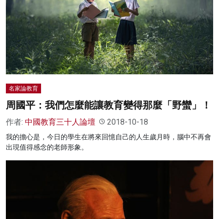
名家榜
灼見活動
關於我們
名家論教育
周國平：我們怎麼能讓教育變得那麼「野蠻」！
作者:
中國教育三十人論壇
2018-10-18
我的擔心是，今日的學生在將來回憶自己的人生歲月時，腦中不再會
出現值得感念的老師形象。