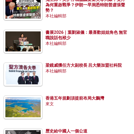
為何重啟戰爭？伊朗一早洞悉特朗普虛張聲
勢？
本社編輯部
書展2026｜葉劉淑儀：最喜歡姐姐角色 無官
職說話包袱少
本社編輯部
梁鏡威獲任方大副校長 呂大樂加盟社科院
本社編輯部
香港五年規劃須提前布局大鵬灣
來文
歷史給中國人一個公道