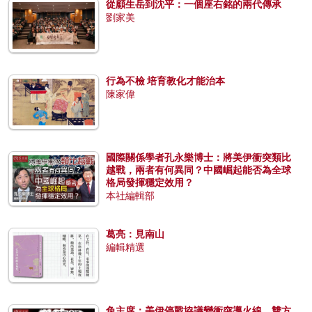
從顧生岳到沈平：一個座右銘的兩代傳承
劉家美
行為不檢 培育教化才能治本
陳家偉
國際關係學者孔永樂博士：將美伊衝突類比
越戰，兩者有何異同？中國崛起能否為全球
格局發揮穩定效用？
本社編輯部
葛亮：見南山
編輯精選
兔主席：美伊停戰協議變衝突導火線，雙方