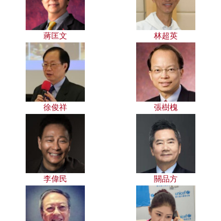
蔣匡文
林超英
徐俊祥
張樹槐
李偉民
關品方