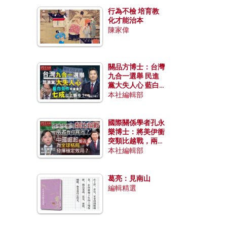
行為不檢 培育教
化才能治本
陳家偉
關品方博士：台灣
九合一選舉 民進
黨大失人心 藍白
合作有望拿下七成
本社編輯部
以上縣市？
國際關係學者孔永
樂博士：將美伊衝
突類比越戰，兩者
有何異同？中國崛
本社編輯部
起能否為全球格局
發揮穩定效用？
葛亮：見南山
編輯精選