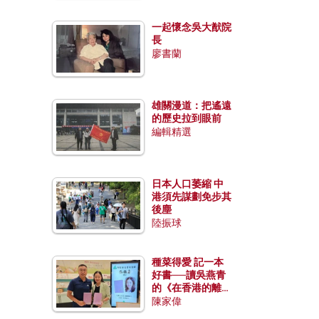
一起懷念吳大猷院
長
廖書蘭
雄關漫道：把遙遠
的歷史拉到眼前
編輯精選
日本人口萎縮 中
港須先謀劃免步其
後塵
陸振球
種菜得愛 記一本
好書──讀吳燕青
的《在香港的離島
種菜》
陳家偉