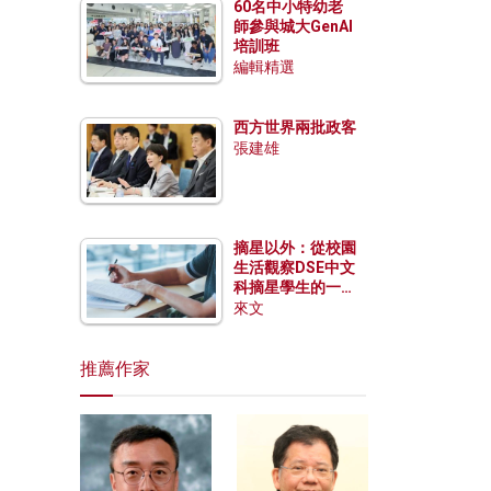
60名中小特幼老
師參與城大GenAI
培訓班
編輯精選
西方世界兩批政客
張建雄
摘星以外：從校園
生活觀察DSE中文
科摘星學生的一點
特質
來文
推薦作家