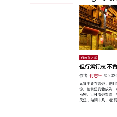
何無有之鄉
但行篤行志 不
作者:
何志平
202
元宵主要在賞燈，也叫
節。但賞燈具體成為一
兩宋。百姓看燈買燈、
天燈，熱鬧非凡，遺澤