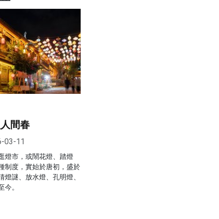
負人間春
6-03-11
逛燈市，或鬧花燈、踏燈
種制度，實始於唐初，盛於
猜燈謎、放水燈、孔明燈、
至今。