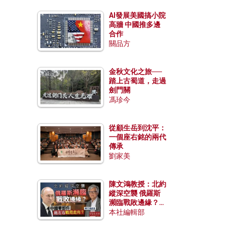
AI發展美國搞小院
高牆 中國推多邊
合作
關品方
金秋文化之旅──
踏上古蜀道，走過
劍門關
馮珍今
從顧生岳到沈平：
一個座右銘的兩代
傳承
劉家美
陳文鴻教授：北約
縱深空襲 俄羅斯
瀕臨戰敗邊緣？中
國零部件能左右戰
本社編輯部
局走向？