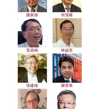
陳家偉
何漢權
雷鼎鳴
林超英
張建雄
陳章華