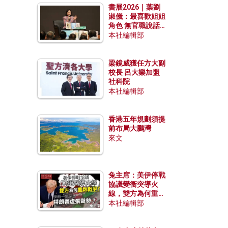
書展2026｜葉劉
淑儀：最喜歡姐姐
角色 無官職說話
包袱少
本社編輯部
梁鏡威獲任方大副
校長 呂大樂加盟
社科院
本社編輯部
香港五年規劃須提
前布局大鵬灣
來文
兔主席：美伊停戰
協議變衝突導火
線，雙方為何重啟
戰爭？伊朗一早洞
本社編輯部
悉特朗普虛張聲
勢？