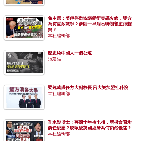
兔主席：美伊停戰協議變衝突導火線，雙方
為何重啟戰爭？伊朗一早洞悉特朗普虛張聲
勢？
本社編輯部
歷史給中國人一個公道
張建雄
梁鏡威獲任方大副校長 呂大樂加盟社科院
本社編輯部
孔永樂博士：英國十年換七相，新揆會否步
前任後塵？脫歐後英國經濟為何仍然低迷？
本社編輯部