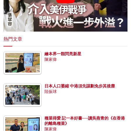
熱門文章
繪本界一顆閃亮新星
陳家偉
日本人口萎縮 中港須先謀劃免步其後塵
陸振球
種菜得愛 記一本好書──讀吳燕青的《在香港
的離島種菜》
陳家偉