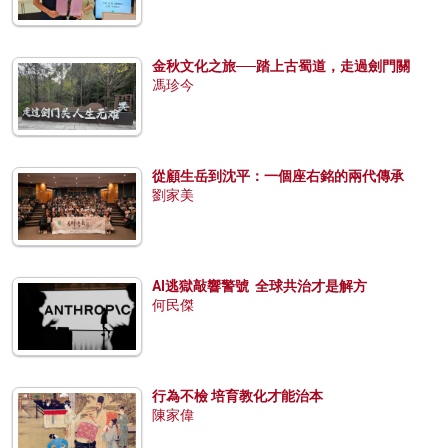
金秋文化之旅──踏上古蜀道，走過劍門關
馮珍今
從顧生岳到沈平：一個座右銘的兩代傳承
劉家美
AI逃獄敲響警號 全球共治才是解方
何民傑
行為不檢 培育教化才能治本
陳家偉