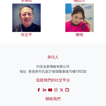
李偉民
關品方
何志平
陳晴
承印人
灼見名家傳媒有限公司
地址 : 香港黃竹坑道21號環匯廣場10樓1002室
追蹤我們的社交平台
聯絡我們