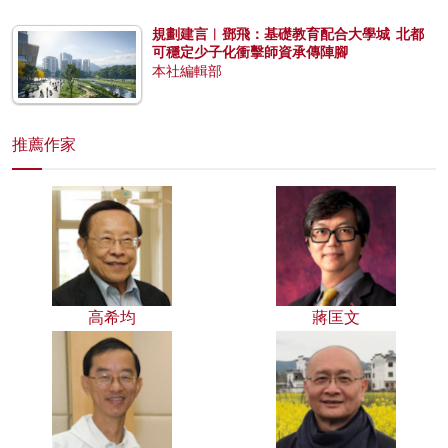
規劃建言︱鄧飛：基礎教育配合大學城 北都
可穩定少子化衝擊師資承傳陣腳
本社編輯部
推薦作家
高希均
蔣匡文