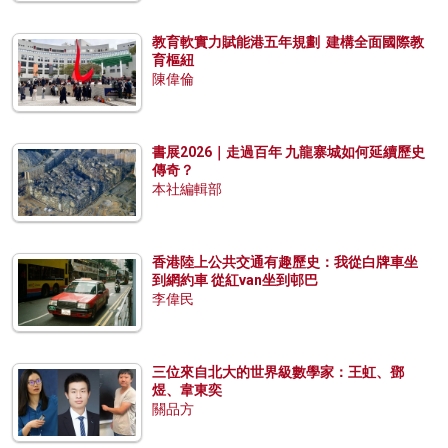
教育軟實力賦能港五年規劃 建構全面國際教
育樞紐
陳偉倫
書展2026｜走過百年 九龍寨城如何延續歷史
傳奇？
本社編輯部
香港陸上公共交通有趣歷史：我從白牌車坐
到網約車 從紅van坐到邨巴
李偉民
三位來自北大的世界級數學家：王虹、鄧
煜、韋東奕
關品方