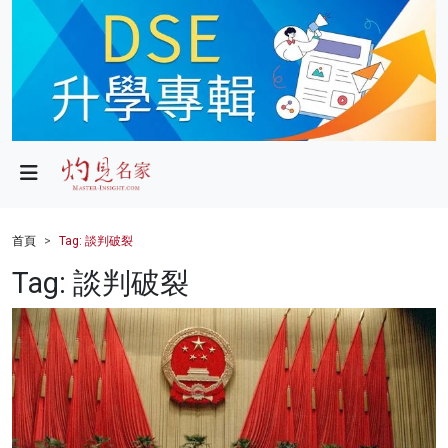
政局
教育
文化
財經
首頁
Tag: 談判破裂
生活
Tag: 談判破裂
健康
商業
科技
影片