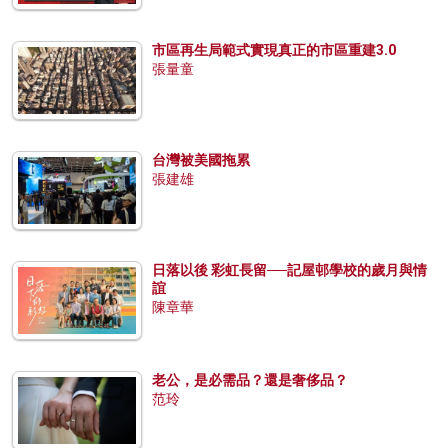
市區再生局範式實現真正的市區重建3.0
張量童
台灣被美國拖累
張建雄
日落以後 彩虹長留──記屋邨學校的歲月與情
誼
陳章華
老公，是必需品？還是奢侈品？
范玲