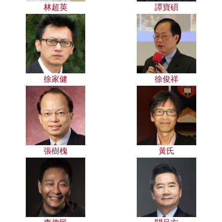
林超英
譚寶碩
徐家健
徐俊祥
張樹槐
黃氏