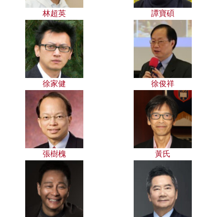
林超英
譚寶碩
徐家健
徐俊祥
張樹槐
黃氏