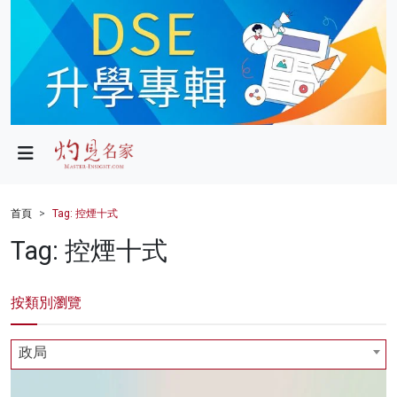
政局
教育
文化
財經
首頁
Tag: 控煙十式
生活
Tag: 控煙十式
健康
按類別瀏覽
商業
科技
政局
影片