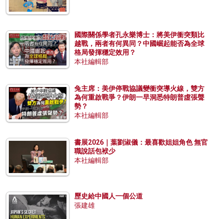
國際關係學者孔永樂博士：將美伊衝突類比
越戰，兩者有何異同？中國崛起能否為全球
格局發揮穩定效用？
本社編輯部
兔主席：美伊停戰協議變衝突導火線，雙方
為何重啟戰爭？伊朗一早洞悉特朗普虛張聲
勢？
本社編輯部
書展2026｜葉劉淑儀：最喜歡姐姐角色 無官
職說話包袱少
本社編輯部
歷史給中國人一個公道
張建雄