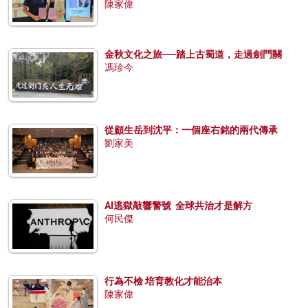
陳家偉
金秋文化之旅──踏上古蜀道，走過劍門關
馮珍今
從顧生岳到沈平：一個座右銘的兩代傳承
劉家美
AI逃獄敲響警號 全球共治才是解方
何民傑
行為不檢 培育教化才能治本
陳家偉