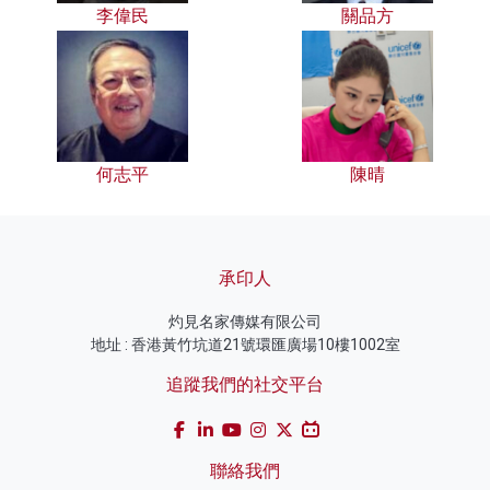
李偉民
關品方
何志平
陳晴
承印人
灼見名家傳媒有限公司
地址 : 香港黃竹坑道21號環匯廣場10樓1002室
追蹤我們的社交平台
聯絡我們