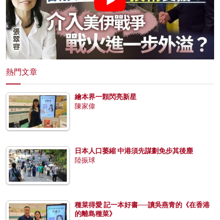
熱門文章
繪本界一顆閃亮新星
陳家偉
日本人口萎縮 中港須先謀劃免步其後塵
陸振球
種菜得愛 記一本好書──讀吳燕青的《在香港
的離島種菜》