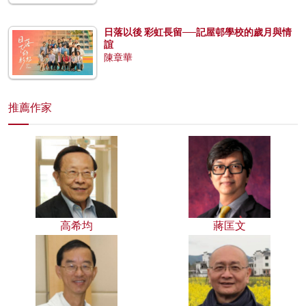
日落以後 彩虹長留──記屋邨學校的歲月與情
誼
陳章華
推薦作家
高希均
蔣匡文