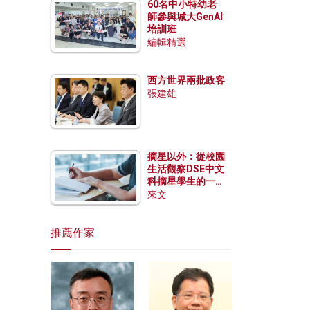
60名中小特幼老
師參與城大GenAI
培訓班
編輯精選
西方世界兩批政客
張建雄
摘星以外：從校園
生活觀察DSE中文
科摘星學生的一點
特質
來文
推薦作家