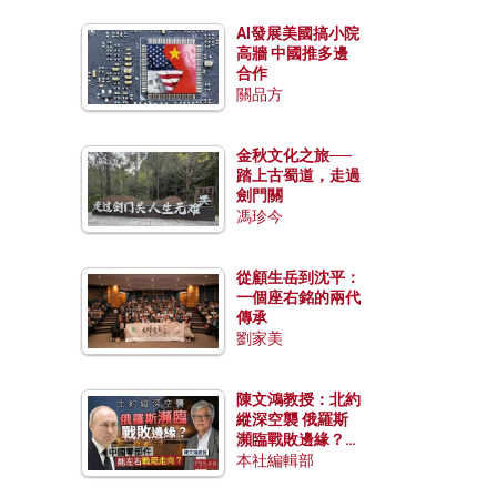
AI發展美國搞小院
高牆 中國推多邊
合作
關品方
金秋文化之旅──
踏上古蜀道，走過
劍門關
馮珍今
從顧生岳到沈平：
一個座右銘的兩代
傳承
劉家美
陳文鴻教授：北約
縱深空襲 俄羅斯
瀕臨戰敗邊緣？中
國零部件能左右戰
本社編輯部
局走向？