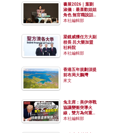
書展2026｜葉劉
淑儀：最喜歡姐姐
角色 無官職說話
包袱少
本社編輯部
梁鏡威獲任方大副
校長 呂大樂加盟
社科院
本社編輯部
香港五年規劃須提
前布局大鵬灣
來文
兔主席：美伊停戰
協議變衝突導火
線，雙方為何重啟
戰爭？伊朗一早洞
本社編輯部
悉特朗普虛張聲
勢？