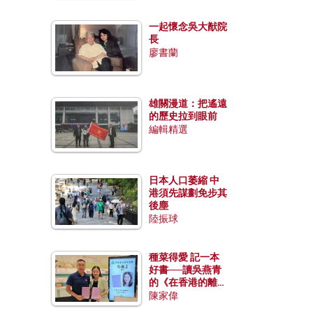
一起懷念吳大猷院
長
廖書蘭
雄關漫道：把遙遠
的歷史拉到眼前
編輯精選
日本人口萎縮 中
港須先謀劃免步其
後塵
陸振球
種菜得愛 記一本
好書──讀吳燕青
的《在香港的離島
種菜》
陳家偉