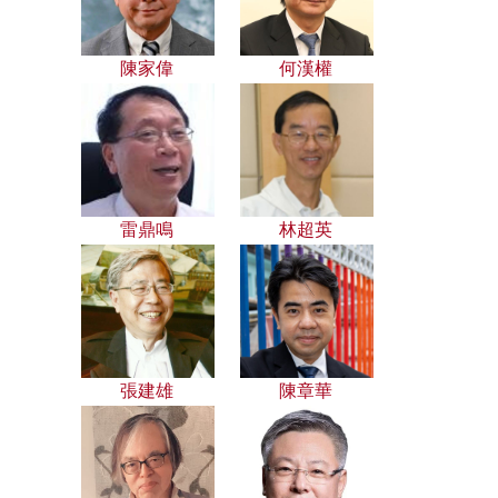
陳家偉
何漢權
雷鼎鳴
林超英
張建雄
陳章華