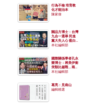
行為不檢 培育教
化才能治本
陳家偉
關品方博士：台灣
九合一選舉 民進
黨大失人心 藍白
合作有望拿下七成
本社編輯部
以上縣市？
國際關係學者孔永
樂博士：將美伊衝
突類比越戰，兩者
有何異同？中國崛
本社編輯部
起能否為全球格局
發揮穩定效用？
葛亮：見南山
編輯精選