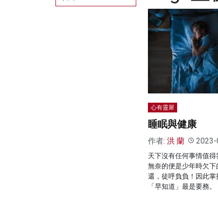
心有靈犀
睡眠與健康
作者:
洪 蘭
2023-
天下沒有任何事情值得
無奈的便是少年時欠下
還，徒呼負負！因此掌
「早知道」最是要務。