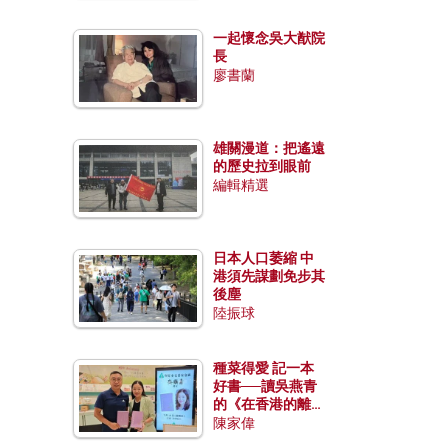
一起懷念吳大猷院
長
廖書蘭
雄關漫道：把遙遠
的歷史拉到眼前
編輯精選
日本人口萎縮 中
港須先謀劃免步其
後塵
陸振球
種菜得愛 記一本
好書──讀吳燕青
的《在香港的離島
種菜》
陳家偉