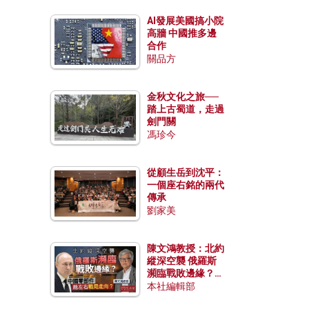
AI發展美國搞小院
高牆 中國推多邊
合作
關品方
金秋文化之旅──
踏上古蜀道，走過
劍門關
馮珍今
從顧生岳到沈平：
一個座右銘的兩代
傳承
劉家美
陳文鴻教授：北約
縱深空襲 俄羅斯
瀕臨戰敗邊緣？中
國零部件能左右戰
本社編輯部
局走向？