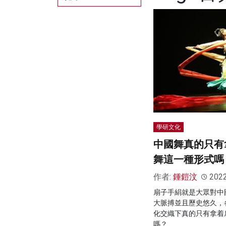
學研文化
中國舞真的只有
舞這一種形式嗎
作者:
鍾鎧汶
202
扇子手絹就是大眾對中
大脈搏並且歷史悠久，
化交織下真的只有拿着
嗎？