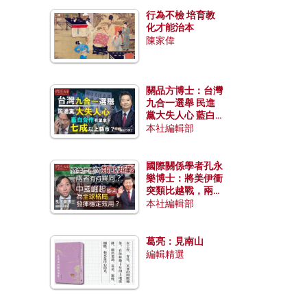
行為不檢 培育教
化才能治本
陳家偉
關品方博士：台灣
九合一選舉 民進
黨大失人心 藍白
合作有望拿下七成
本社編輯部
以上縣市？
國際關係學者孔永
樂博士：將美伊衝
突類比越戰，兩者
有何異同？中國崛
本社編輯部
起能否為全球格局
發揮穩定效用？
葛亮：見南山
編輯精選