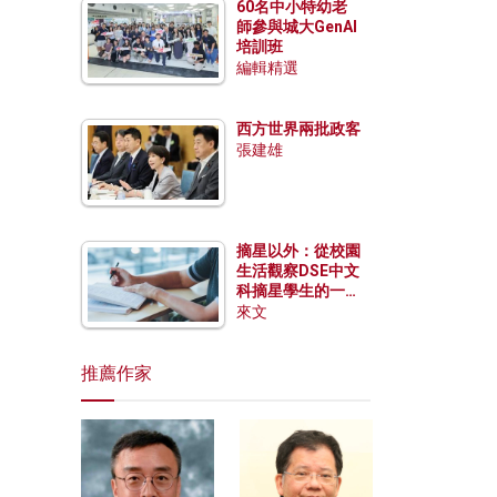
60名中小特幼老
師參與城大GenAI
培訓班
編輯精選
西方世界兩批政客
張建雄
摘星以外：從校園
生活觀察DSE中文
科摘星學生的一點
特質
來文
推薦作家