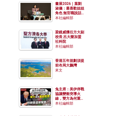
書展2026｜葉劉
淑儀：最喜歡姐姐
角色 無官職說話
包袱少
本社編輯部
梁鏡威獲任方大副
校長 呂大樂加盟
社科院
本社編輯部
香港五年規劃須提
前布局大鵬灣
來文
兔主席：美伊停戰
協議變衝突導火
線，雙方為何重啟
戰爭？伊朗一早洞
本社編輯部
悉特朗普虛張聲
勢？