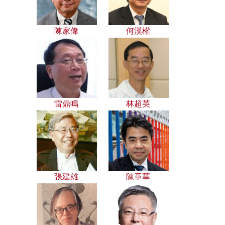
陳家偉
何漢權
雷鼎鳴
林超英
張建雄
陳章華