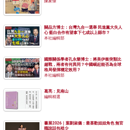
陳家偉
關品方博士：台灣九合一選舉 民進黨大失人
心 藍白合作有望拿下七成以上縣市？
本社編輯部
國際關係學者孔永樂博士：將美伊衝突類比
越戰，兩者有何異同？中國崛起能否為全球
格局發揮穩定效用？
本社編輯部
葛亮：見南山
編輯精選
書展2026｜葉劉淑儀：最喜歡姐姐角色 無官
職說話包袱少