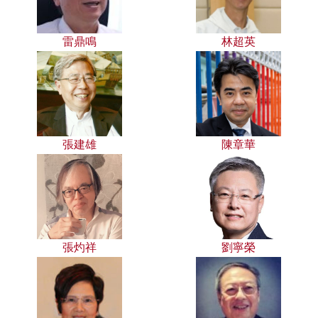
雷鼎鳴
林超英
張建雄
陳章華
張灼祥
劉寧榮