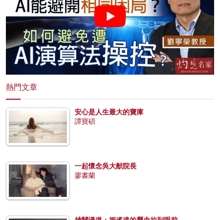
熱門文章
安心是人生最大的寶庫
譚寶碩
一起懷念吳大猷院長
廖書蘭
雄關漫道：把遙遠的歷史拉到眼前