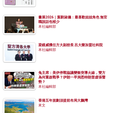
書展2026｜葉劉淑儀：最喜歡姐姐角色 無官
職說話包袱少
本社編輯部
梁鏡威獲任方大副校長 呂大樂加盟社科院
本社編輯部
兔主席：美伊停戰協議變衝突導火線，雙方
為何重啟戰爭？伊朗一早洞悉特朗普虛張聲
勢？
本社編輯部
香港五年規劃須提前布局大鵬灣
來文