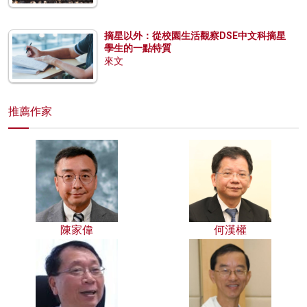
摘星以外：從校園生活觀察DSE中文科摘星
學生的一點特質
來文
推薦作家
陳家偉
何漢權