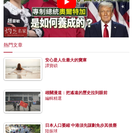
熱門文章
安心是人生最大的寶庫
譚寶碩
雄關漫道：把遙遠的歷史拉到眼前
編輯精選
日本人口萎縮 中港須先謀劃免步其後塵
陸振球