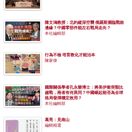
陳文鴻教授：北約縱深空襲 俄羅斯瀕臨戰敗
邊緣？中國零部件能左右戰局走向？
本社編輯部
行為不檢 培育教化才能治本
陳家偉
國際關係學者孔永樂博士：將美伊衝突類比
越戰，兩者有何異同？中國崛起能否為全球
格局發揮穩定效用？
本社編輯部
葛亮：見南山
編輯精選