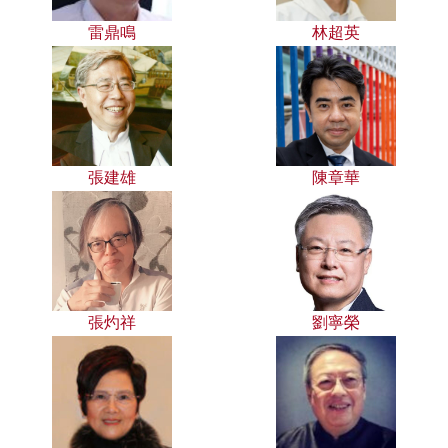
雷鼎鳴
林超英
張建雄
陳章華
張灼祥
劉寧榮