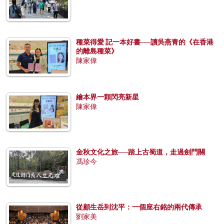
種菜得愛 記一本好書──讀吳燕青的《在香港
的離島種菜》
陳家偉
繪本界一顆閃亮新星
陳家偉
金秋文化之旅──踏上古蜀道，走過劍門關
馮珍今
從顧生岳到沈平：一個座右銘的兩代傳承
劉家美