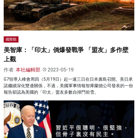
名家榜
灼見活動
關於我們
國際觀
美智庫：「印太」倘爆發戰爭 「盟友」多作壁
上觀
作者:
本社編輯部
2023-05-19
G7領導人峰會周四（5月19日）起一連三日在日本廣島召開。美日承
諾繼續深化雙邊關係，不過，美國軍事情報智庫蘭德公司發表的一份
報告卻認為美國的「印太」盟友多數自掃門前雪。