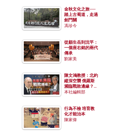
金秋文化之旅──
踏上古蜀道，走過
劍門關
馮珍今
從顧生岳到沈平：
一個座右銘的兩代
傳承
劉家美
陳文鴻教授：北約
縱深空襲 俄羅斯
瀕臨戰敗邊緣？中
國零部件能左右戰
本社編輯部
局走向？
行為不檢 培育教
化才能治本
陳家偉