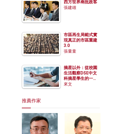
西方世界兩批政客
張建雄
市區再生局範式實
現真正的市區重建
3.0
張量童
摘星以外：從校園
生活觀察DSE中文
科摘星學生的一點
特質
來文
推薦作家