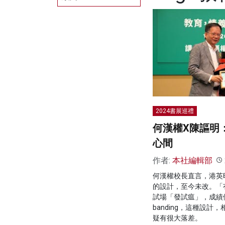
2024書展巡禮
何漢權X陳謳明
心間
作者:
本社編輯部
何漢權校長直言，港英
的設計，至今未改。「
試場「發試瘟」，成績
banding，這種設
疑有很大落差。