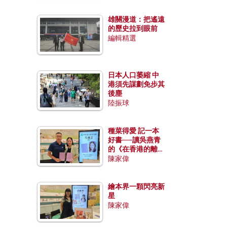
雄關漫道：把遙遠
的歷史拉到眼前
編輯精選
日本人口萎縮 中
港須先謀劃免步其
後塵
陸振球
種菜得愛 記一本
好書──讀吳燕青
的《在香港的離島
種菜》
陳家偉
繪本界一顆閃亮新
星
陳家偉