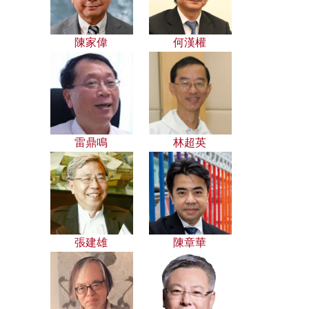
陳家偉
何漢權
雷鼎鳴
林超英
張建雄
陳章華