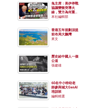
兔主席：美伊停戰
協議變衝突導火
線，雙方為何重啟
戰爭？伊朗一早洞
本社編輯部
悉特朗普虛張聲
勢？
香港五年規劃須提
前布局大鵬灣
來文
歷史給中國人一個
公道
張建雄
60名中小特幼老
師參與城大GenAI
培訓班
編輯精選