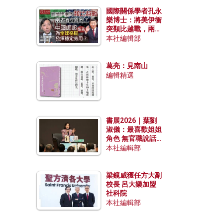
國際關係學者孔永
樂博士：將美伊衝
突類比越戰，兩者
有何異同？中國崛
本社編輯部
起能否為全球格局
發揮穩定效用？
葛亮：見南山
編輯精選
書展2026｜葉劉
淑儀：最喜歡姐姐
角色 無官職說話
包袱少
本社編輯部
梁鏡威獲任方大副
校長 呂大樂加盟
社科院
本社編輯部