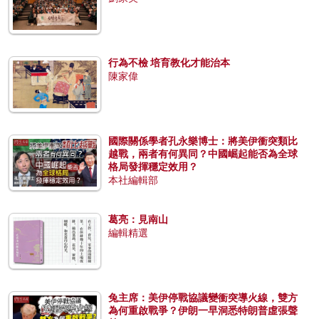
行為不檢 培育教化才能治本
陳家偉
國際關係學者孔永樂博士：將美伊衝突類比
越戰，兩者有何異同？中國崛起能否為全球
格局發揮穩定效用？
本社編輯部
葛亮：見南山
編輯精選
兔主席：美伊停戰協議變衝突導火線，雙方
為何重啟戰爭？伊朗一早洞悉特朗普虛張聲