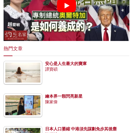
熱門文章
安心是人生最大的寶庫
譚寶碩
繪本界一顆閃亮新星
陳家偉
日本人口萎縮 中港須先謀劃免步其後塵