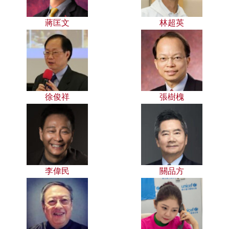
蔣匡文
林超英
徐俊祥
張樹槐
李偉民
關品方