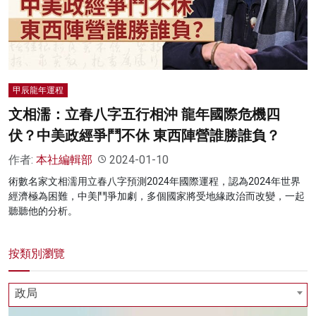
名家榜
灼見活動
關於我們
甲辰龍年運程
文相濡：立春八字五行相沖 龍年國際危機四
伏？中美政經爭鬥不休 東西陣營誰勝誰負？
作者:
本社編輯部
2024-01-10
術數名家文相濡用立春八字預測2024年國際運程，認為2024年世界
經濟極為困難，中美鬥爭加劇，多個國家將受地緣政治而改變，一起
聽聽他的分析。
按類別瀏覽
政局