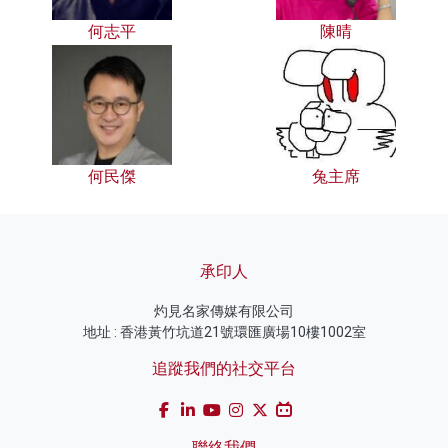
何志平
陳晴
何民傑
兔主席
承印人
灼見名家傳媒有限公司
地址 : 香港黃竹坑道21號環匯廣場10樓1002室
追蹤我們的社交平台
聯絡我們