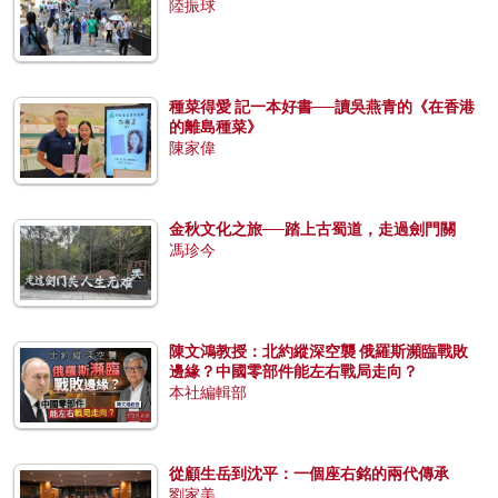
陸振球
種菜得愛 記一本好書──讀吳燕青的《在香港
的離島種菜》
陳家偉
金秋文化之旅──踏上古蜀道，走過劍門關
馮珍今
陳文鴻教授：北約縱深空襲 俄羅斯瀕臨戰敗
邊緣？中國零部件能左右戰局走向？
本社編輯部
從顧生岳到沈平：一個座右銘的兩代傳承
劉家美