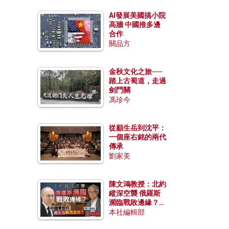
AI發展美國搞小院
高牆 中國推多邊
合作
關品方
金秋文化之旅──
踏上古蜀道，走過
劍門關
馮珍今
從顧生岳到沈平：
一個座右銘的兩代
傳承
劉家美
陳文鴻教授：北約
縱深空襲 俄羅斯
瀕臨戰敗邊緣？中
國零部件能左右戰
本社編輯部
局走向？