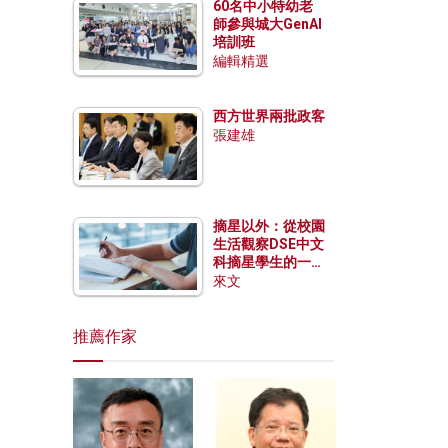
60名中小特幼老
師參與城大GenAI
培訓班
編輯精選
西方世界兩批政客
張建雄
摘星以外：從校園
生活觀察DSE中文
科摘星學生的一點
特質
來文
推薦作家