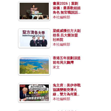
書展2026｜葉劉
淑儀：最喜歡姐姐
角色 無官職說話
包袱少
本社編輯部
梁鏡威獲任方大副
校長 呂大樂加盟
社科院
本社編輯部
香港五年規劃須提
前布局大鵬灣
來文
兔主席：美伊停戰
協議變衝突導火
線，雙方為何重啟
戰爭？伊朗一早洞
本社編輯部
悉特朗普虛張聲
勢？