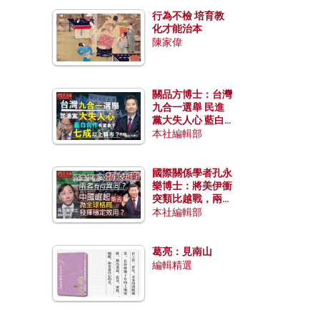
行為不檢 培育教
化才能治本
陳家偉
關品方博士：台灣
九合一選舉 民進
黨大失人心 藍白
合作有望拿下七成
本社編輯部
以上縣市？
國際關係學者孔永
樂博士：將美伊衝
突類比越戰，兩者
有何異同？中國崛
本社編輯部
起能否為全球格局
發揮穩定效用？
葛亮：見南山
編輯精選