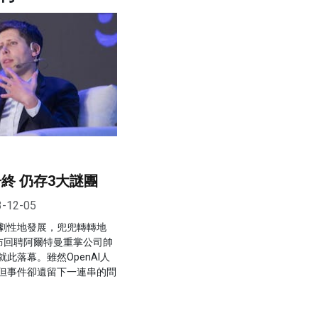
告終 仍存3大謎團
3-12-05
劇性地發展，兜兜轉轉地
日宣布回聘阿爾特曼重掌公司帥
此落幕。雖然OpenAI人
但事件卻遺留下一連串的問