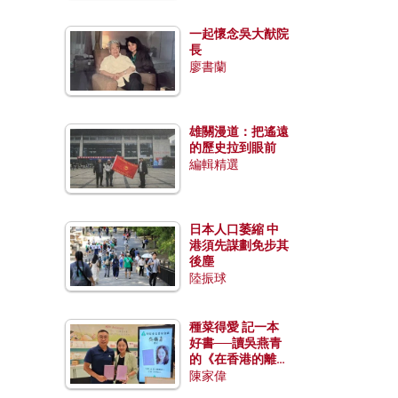
一起懷念吳大猷院
長
廖書蘭
雄關漫道：把遙遠
的歷史拉到眼前
編輯精選
日本人口萎縮 中
港須先謀劃免步其
後塵
陸振球
種菜得愛 記一本
好書──讀吳燕青
的《在香港的離島
種菜》
陳家偉