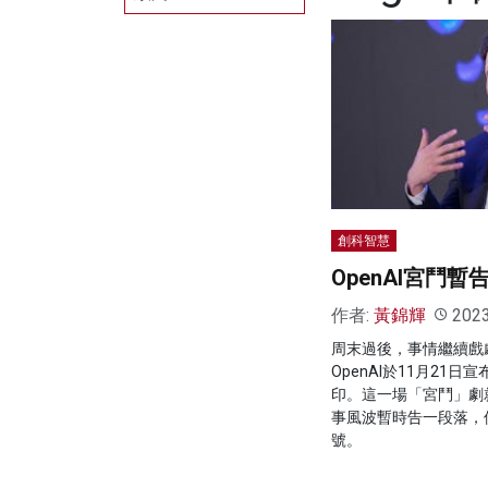
創科智慧
OpenAI宮鬥暫
作者:
黃錦輝
202
周末過後，事情繼續戲
OpenAI於11月21
印。這一場「宮鬥」劇就
事風波暫時告一段落，
號。