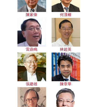
陳家偉
何漢權
雷鼎鳴
林超英
張建雄
陳章華