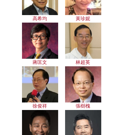
高希均
黃珍妮
蔣匡文
林超英
徐俊祥
張樹槐