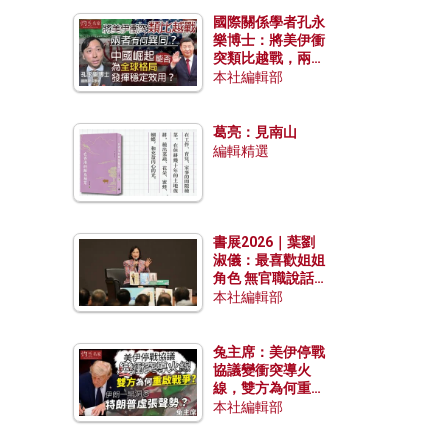
國際關係學者孔永
樂博士：將美伊衝
突類比越戰，兩者
有何異同？中國崛
本社編輯部
起能否為全球格局
發揮穩定效用？
葛亮：見南山
編輯精選
書展2026｜葉劉
淑儀：最喜歡姐姐
角色 無官職說話
包袱少
本社編輯部
兔主席：美伊停戰
協議變衝突導火
線，雙方為何重啟
戰爭？伊朗一早洞
本社編輯部
悉特朗普虛張聲
勢？