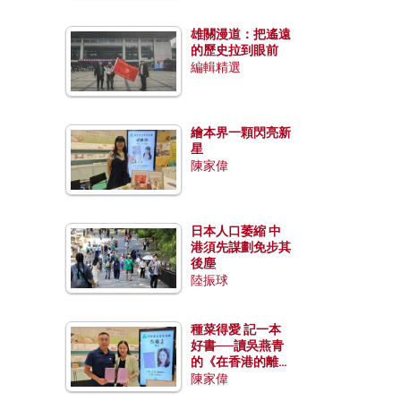
雄關漫道：把遙遠
的歷史拉到眼前
編輯精選
繪本界一顆閃亮新
星
陳家偉
日本人口萎縮 中
港須先謀劃免步其
後塵
陸振球
種菜得愛 記一本
好書──讀吳燕青
的《在香港的離島
種菜》
陳家偉