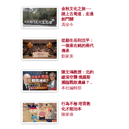
金秋文化之旅──
踏上古蜀道，走過
劍門關
馮珍今
從顧生岳到沈平：
一個座右銘的兩代
傳承
劉家美
陳文鴻教授：北約
縱深空襲 俄羅斯
瀕臨戰敗邊緣？中
國零部件能左右戰
本社編輯部
局走向？
行為不檢 培育教
化才能治本
陳家偉