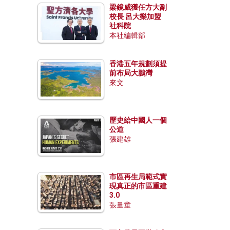
梁鏡威獲任方大副
校長 呂大樂加盟
社科院
本社編輯部
香港五年規劃須提
前布局大鵬灣
來文
歷史給中國人一個
公道
張建雄
市區再生局範式實
現真正的市區重建
3.0
張量童