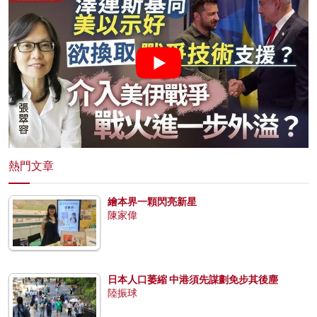
熱門文章
繪本界一顆閃亮新星
陳家偉
日本人口萎縮 中港須先謀劃免步其後塵
陸振球