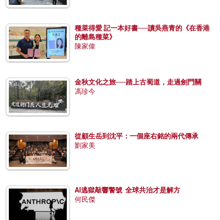
種菜得愛 記一本好書──讀吳燕青的《在香港
的離島種菜》
陳家偉
金秋文化之旅──踏上古蜀道，走過劍門關
馮珍今
從顧生岳到沈平：一個座右銘的兩代傳承
劉家美
AI逃獄敲響警號 全球共治才是解方
何民傑