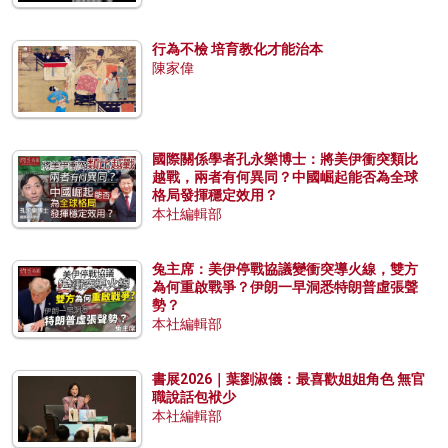
行為不檢 培育教化才能治本
陳家偉
國際關係學者孔永樂博士：將美伊衝突類比
越戰，兩者有何異同？中國崛起能否為全球
格局發揮穩定效用？
本社編輯部
兔主席：美伊停戰協議變衝突導火線，雙方
為何重啟戰爭？伊朗一早洞悉特朗普虛張聲
勢？
本社編輯部
書展2026｜葉劉淑儀：最喜歡姐姐角色 無官
職說話包袱少
本社編輯部