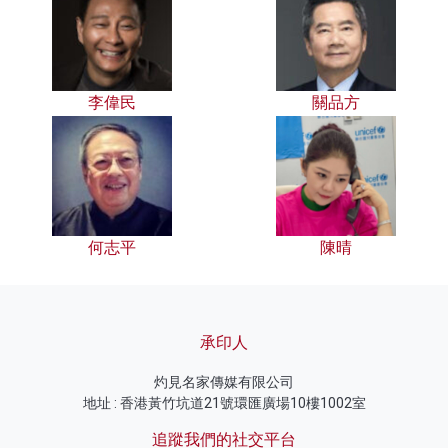
李偉民
關品方
何志平
陳晴
承印人
灼見名家傳媒有限公司
地址 : 香港黃竹坑道21號環匯廣場10樓1002室
追蹤我們的社交平台