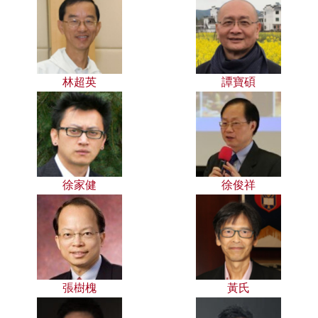
林超英
譚寶碩
徐家健
徐俊祥
張樹槐
黃氏