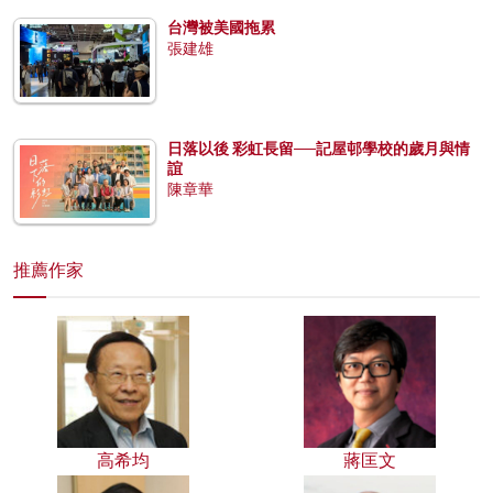
台灣被美國拖累
張建雄
日落以後 彩虹長留──記屋邨學校的歲月與情
誼
陳章華
推薦作家
高希均
蔣匡文