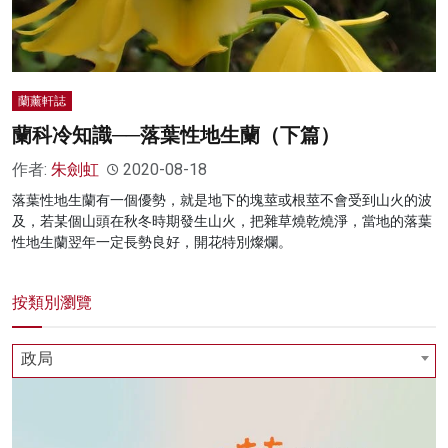
名家榜
灼見活動
蘭薰軒誌
關於我們
蘭科冷知識──落葉性地生蘭（下篇）
作者:
朱劍虹
2020-08-18
落葉性地生蘭有一個優勢，就是地下的塊莖或根莖不會受到山火的波
及，若某個山頭在秋冬時期發生山火，把雜草燒乾燒淨，當地的落葉
性地生蘭翌年一定長勢良好，開花特別燦爛。
按類別瀏覽
政局