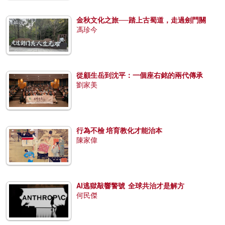
金秋文化之旅──踏上古蜀道，走過劍門關
馮珍今
從顧生岳到沈平：一個座右銘的兩代傳承
劉家美
行為不檢 培育教化才能治本
陳家偉
AI逃獄敲響警號 全球共治才是解方
何民傑