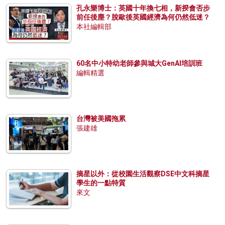
孔永樂博士：英國十年換七相，新揆會否步
前任後塵？脫歐後英國經濟為何仍然低迷？
本社編輯部
60名中小特幼老師參與城大GenAI培訓班
編輯精選
台灣被美國拖累
張建雄
摘星以外：從校園生活觀察DSE中文科摘星
學生的一點特質
來文