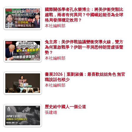
國際關係學者孔永樂博士：將美伊衝突類比
越戰，兩者有何異同？中國崛起能否為全球
格局發揮穩定效用？
本社編輯部
兔主席：美伊停戰協議變衝突導火線，雙方
為何重啟戰爭？伊朗一早洞悉特朗普虛張聲
勢？
本社編輯部
書展2026｜葉劉淑儀：最喜歡姐姐角色 無官
職說話包袱少
本社編輯部
歷史給中國人一個公道
張建雄