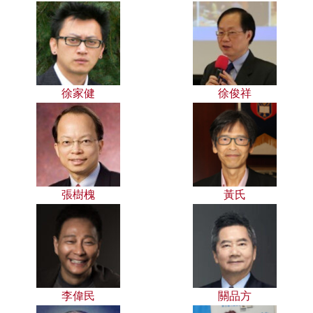
徐家健
徐俊祥
張樹槐
黃氏
李偉民
關品方