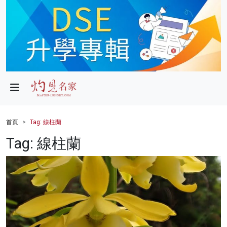
政局
教育
文化
財經
首頁
Tag: 線柱蘭
生活
Tag: 線柱蘭
健康
商業
科技
影片