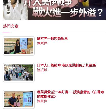
熱門文章
繪本界一顆閃亮新星
陳家偉
日本人口萎縮 中港須先謀劃免步其後塵
陸振球
種菜得愛 記一本好書──讀吳燕青的《在香港
的離島種菜》
陳家偉