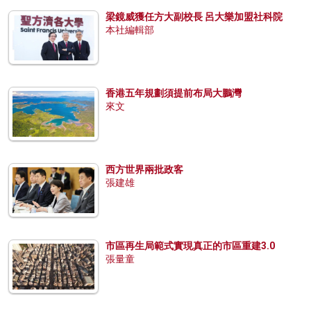
梁鏡威獲任方大副校長 呂大樂加盟社科院
本社編輯部
香港五年規劃須提前布局大鵬灣
來文
西方世界兩批政客
張建雄
市區再生局範式實現真正的市區重建3.0
張量童