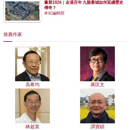
書展2026｜走過百年 九龍寨城如何延續歷史
傳奇？
本社編輯部
推薦作家
高希均
蔣匡文
林超英
譚寶碩