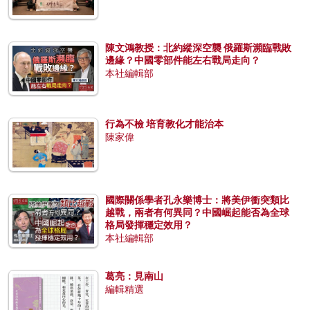
陳文鴻教授：北約縱深空襲 俄羅斯瀕臨戰敗
邊緣？中國零部件能左右戰局走向？
本社編輯部
行為不檢 培育教化才能治本
陳家偉
國際關係學者孔永樂博士：將美伊衝突類比
越戰，兩者有何異同？中國崛起能否為全球
格局發揮穩定效用？
本社編輯部
葛亮：見南山
編輯精選