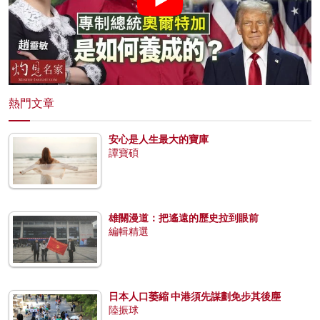
熱門文章
安心是人生最大的寶庫
譚寶碩
雄關漫道：把遙遠的歷史拉到眼前
編輯精選
日本人口萎縮 中港須先謀劃免步其後塵
陸振球