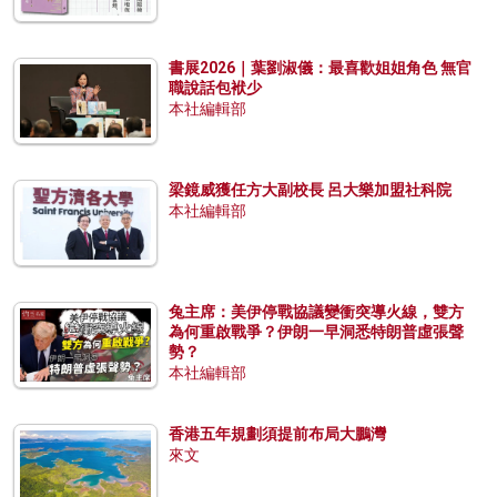
書展2026｜葉劉淑儀：最喜歡姐姐角色 無官
職說話包袱少
本社編輯部
梁鏡威獲任方大副校長 呂大樂加盟社科院
本社編輯部
兔主席：美伊停戰協議變衝突導火線，雙方
為何重啟戰爭？伊朗一早洞悉特朗普虛張聲
勢？
本社編輯部
香港五年規劃須提前布局大鵬灣
來文