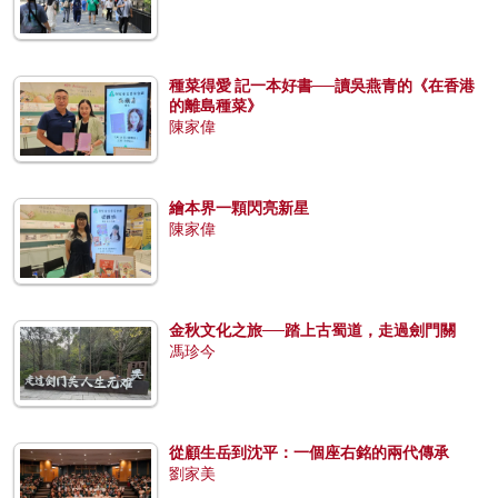
種菜得愛 記一本好書──讀吳燕青的《在香港
的離島種菜》
陳家偉
繪本界一顆閃亮新星
陳家偉
金秋文化之旅──踏上古蜀道，走過劍門關
馮珍今
從顧生岳到沈平：一個座右銘的兩代傳承
劉家美