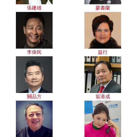
張建雄
廖書蘭
李偉民
益行
關品方
翁港成