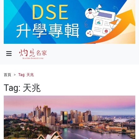
政局
教育
文化
財經
首頁
Tag: 天兆
生活
Tag: 天兆
健康
商業
科技
影片